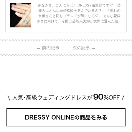
みなさま、こんにちは！ DRESSY編集部です♡ 「芸
能人はどんな結婚指輪を選んでいるの？」 「憧れの
女優さんと同じブランドが気になる♡」 そんな花嫁
さまに向けて、今回は芸能人夫婦が実際に選んだ結婚
指輪・婚約指輪をブランド別にまとめました！ ハリ
ーウィンストンやカルティエ、ティファニーなど世界
的ハイブランドから、俄（NIWAKA）やI-PRIMOなど
日本で人気のブランドまで幅広くご紹介。 さらに、
←
前の記事
次の記事
→
・愛用している芸能人夫婦 ・リングの特徴や魅力 ・
推定価格帯 ・花嫁人気が高い理由 などもあわせて解
説していきます♡ 「芸能人の結婚指輪ってやっぱり
高い？」 「手が届くブランドもある？」 「人気ブラ
[…]
続きを読む