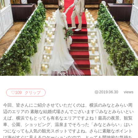
2019.06.30
views
♡
109
クリップ
今回、皆さんにご紹介させていただくのは、横浜のみなとみらい周
辺のエリアの 素敵な結婚式場さんでございます♡みなとみらいとい
えば、横浜でもとっても有名なエリアですよね！最高の夜景、観覧
車、公園、ショッピング、温泉までそろった「みなとみらい」はい
つになっても人気の観光スポットですよね。さらに素敵なポイント
は海がすぐに見えるロケーションなので、とっても開放的な気持ち