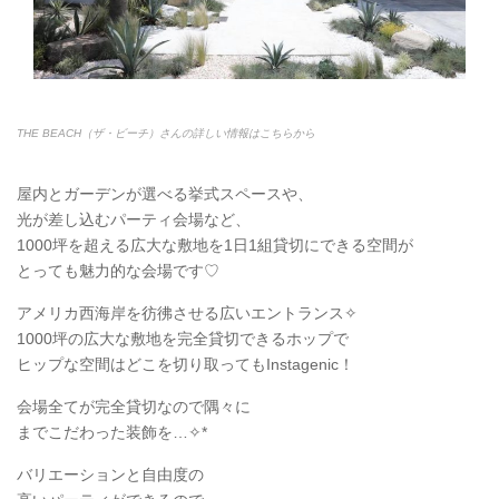
THE BEACH（ザ・ビーチ）さんの詳しい情報はこちらから
屋内とガーデンが選べる挙式スペースや、
光が差し込むパーティ会場など、
1000坪を超える広大な敷地を1日1組貸切にできる空間が
とっても魅力的な会場です♡
アメリカ西海岸を彷彿させる広いエントランス✧
1000坪の広大な敷地を完全貸切できるホップで
ヒップな空間はどこを切り取ってもInstagenic！
会場全てが完全貸切なので隅々に
までこだわった装飾を…✧*
バリエーションと自由度の