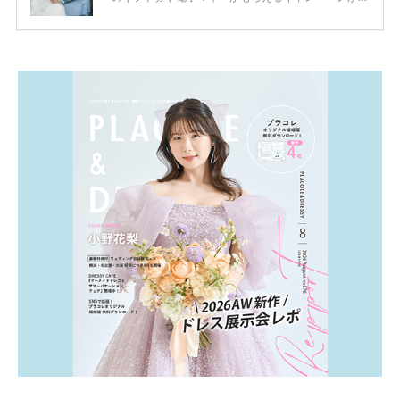
ります。 ただし、サイトごとに特典額や条件が違う
ため、比較せずに選ぶと損をしてしまうことも……。
そこでこの記事では、【2026年8月最新】結婚式場見
学キャンペーン特典ランキングを公開！ 比較サイ
ト：プラコレ、ゼクシィ、ハナユメ、マイナビ 掲載
内容：特典金額・条件・応募方法・注意点 「どこが
一番お得？」「プラコレの特典は？」といった疑問も
解決します。 まずは診断で候補を絞れる「ウェディ
ング診断」か、体験型 […]
続きを読む