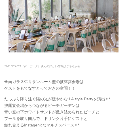
THE BEACH（ザ・ビーチ）さんの詳しい情報はこちらから
全面ガラス張りサンルーム型の披露宴会場は
ゲストをもてなすとっておきの空間！！
たっぷり降り注ぐ陽の光が緩やかな LA style Partyを演出✧*
披露宴会場からつながるビーチガーデンは
青い空の下ホワイトサンドが敷き詰められたビーチと
プールを取り囲んで、ドリンク片手にゲストと
触れ合えるInstagenicなマルチスペース✧*