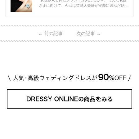
さまに向けて、今回は芸能人夫婦が実際に選んだ結婚
指輪・婚約指輪をブランド別にまとめました！ ハリ
ーウィンストンやカルティエ、ティファニーなど世界
的ハイブランドから、俄（NIWAKA）やI-PRIMOなど
日本で人気のブランドまで幅広くご紹介。 さらに、
←
前の記事
次の記事
→
・愛用している芸能人夫婦 ・リングの特徴や魅力 ・
推定価格帯 ・花嫁人気が高い理由 などもあわせて解
説していきます♡ 「芸能人の結婚指輪ってやっぱり
高い？」 「手が届くブランドもある？」 「人気ブラ
[…]
続きを読む