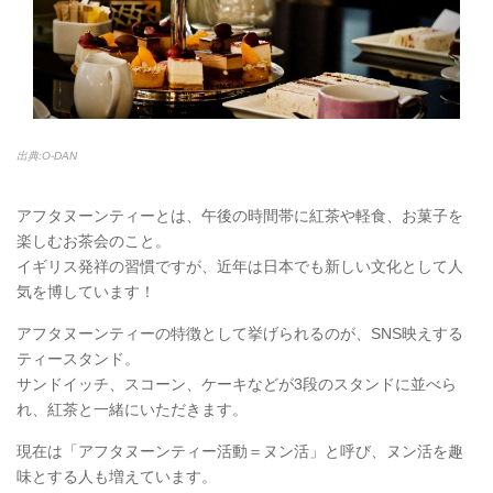
出典:O-DAN
アフタヌーンティーとは、午後の時間帯に紅茶や軽食、お菓子を
楽しむお茶会のこと。
イギリス発祥の習慣ですが、近年は日本でも新しい文化として人
気を博しています！
アフタヌーンティーの特徴として挙げられるのが、SNS映えする
ティースタンド。
サンドイッチ、スコーン、ケーキなどが3段のスタンドに並べら
れ、紅茶と一緒にいただきます。
現在は「アフタヌーンティー活動＝ヌン活」と呼び、ヌン活を趣
味とする人も増えています。