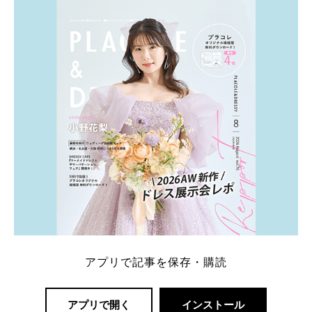
ト：プラコレ、ゼクシィ、ハナユメ、マイナビ 掲載
内容：特典金額・条件・応募方法・注意点 「どこが
一番お得？」「プラコレの特典は？」といった疑問も
解決します。 まずは診断で候補を絞れる「ウェディ
ング診断」か、体験型 […]
続きを読む
アプリで記事を保存・購読
アプリで開く
インストール