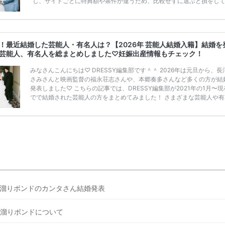
し、サイトごとに特典額や条件が違うため、比較せずに選ぶと損をし
うことも……。 そこでこの記事では、【2026年8月最新】結婚式場見
ンペーン特典ランキングを公開！ 比較サイト：プラコレ、ゼクシィ、
メ、マイナビ 掲載内容：特典金額・条件・応募方法・注意点 「どこが
得？」「プラコレの特典は？」といった疑問も解決します。 まずは診
！最近結婚した芸能人・有名人は？【2026年 芸能人結婚入籍】結婚を
補を絞れる「ウェディング診断」か、体験型 […]
続きを読む
芸能人、有名人を総まとめしました♡妊娠出産情報もチェック！
みなさんこんにちは♡ DRESSY編集部です＾＾ 2026年は元旦から、長
さみさんと映画監督の福永荘志さんや、本郷奏多さんなど多くの方が結
発表しました♡ こちらの記事では、DRESSY編集部が2021年の1月〜
でで結婚された芸能人の方をまとめてみました！ さまざまな芸能人や有
の方の幸せな結婚報告をぜひご覧ください♡ こちらの記事は随時更新し
きます◎ ぜひcheckしてくださいね♡ 【7/20(土)7/21(日)7/22(月)限
浜駅直結＞結婚式場相談やスタートドレスフォト、前撮り相談もできち
♡ウェディング初体験フェス in 横浜⚐ 【7/27(土)7/28(日) […]
続きを読
溜りボンドのカンタさん結婚発表
溜りボンドについて