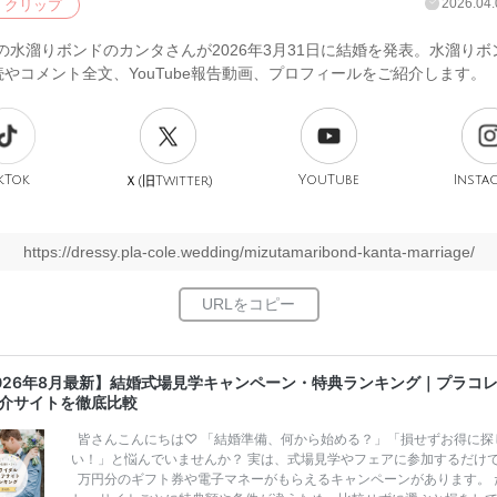
2026.04.
クリップ
berの水溜りボンドのカンタさんが2026年3月31日に結婚を発表。水溜り
やコメント全文、YouTube報告動画、プロフィールをご紹介します。
kTok
旧
YouTube
Insta
Ｘ(
Twitter)
https://dressy.pla-cole.wedding/mizutamaribond-kanta-marriage/
026年8月最新】結婚式場見学キャンペーン・特典ランキング｜プラコ
介サイトを徹底比較
皆さんこんにちは♡ 「結婚準備、何から始める？」「損せずお得に探
い！」と悩んでいませんか？ 実は、式場見学やフェアに参加するだけ
万円分のギフト券や電子マネーがもらえるキャンペーンがあります。 