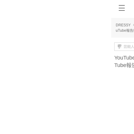
DRESSY
uTube報
芸能
YouT
Tube