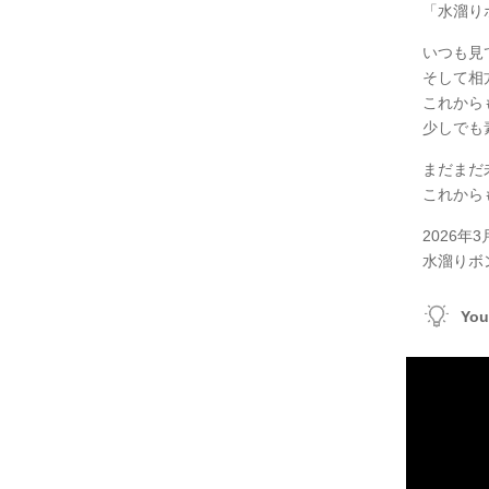
「水溜り
いつも見
そして相
これから
少しでも
まだまだ
これから
2026年3
水溜りボ
Yo