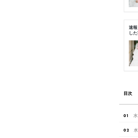
速報
した
目次
水
水