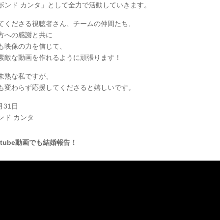
ボンド カンタ」として全力で活動していきます。
てくださる視聴者さん、チームの仲間たち、
方への感謝と共に
も映像の力を信じて、
素敵な動画を作れるように頑張ります！
未熟な私ですが、
も変わらず応援してくださると嬉しいです。
月31日
ンド カンタ
utube動画でも結婚報告！