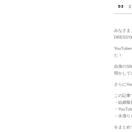
ま
みなさま
DRESS
YouTu
た！
自身のS
明かして
さらにY
この記事
・結婚報
・YouT
・水溜り
をまとめ