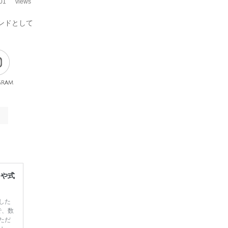
01
views
ボンドとして
gram
レや式
した
で、数
ただ