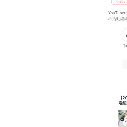
♡
253
YouTu
の活動継続
Ti
【2
場紹