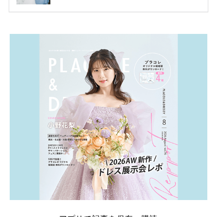
ります。 ただし、サイトごとに特典額や条件が違う
ため、比較せずに選ぶと損をしてしまうことも……。
そこでこの記事では、【2026年8月最新】結婚式場見
学キャンペーン特典ランキングを公開！ 比較サイ
ト：プラコレ、ゼクシィ、ハナユメ、マイナビ 掲載
内容：特典金額・条件・応募方法・注意点 「どこが
一番お得？」「プラコレの特典は？」といった疑問も
解決します。 まずは診断で候補を絞れる「ウェディ
ング診断」か、体験型 […]
続きを読む