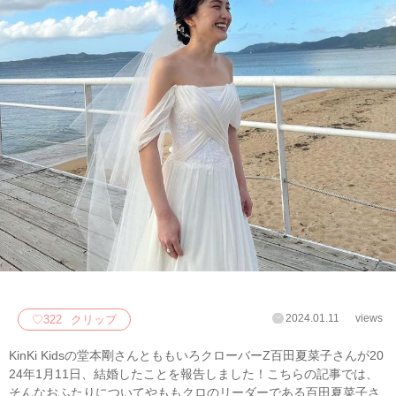
2024.01.11
views
♡
322
クリップ
KinKi Kidsの堂本剛さんとももいろクローバーZ百田夏菜子さんが20
24年1月11日、結婚したことを報告しました！こちらの記事では、
そんなおふたりについてやももクロのリーダーである百田夏菜子さ