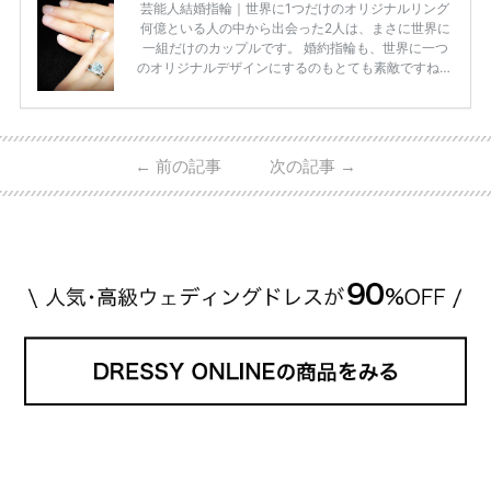
芸能人結婚指輪｜世界に1つだけのオリジナルリング
何億といる人の中から出会った2人は、まさに世界に
一組だけのカップルです。 婚約指輪も、世界に一つ
のオリジナルデザインにするのもとても素敵ですね♡
お二人を象徴する物や事を、形で表したり、好きなも
のを形にするのも想い出になります。 上戸彩さん・H
IROさんの婚約指輪 出典:オスカープロモーション公式
HPより引用 2011年9月に結婚した女優の上戸彩さん
←
前の記事
次の記事
→
とEXILEのHIROさん。 上戸さんに贈った婚約指輪
は、HIROさんの お知り合いのデザイナーに頼んだ特
注品とのこと。 ダイヤモンドがたくさん散りばめら
れているそうです。 神田うのさん・西村拓郎さ […]
続きを読む