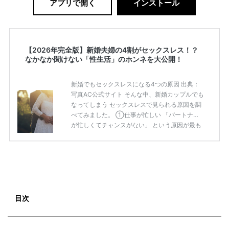
アプリで開く
インストール
【2026年完全版】新婚夫婦の4割がセックスレス！？
なかなか聞けない「性生活」のホンネを大公開！
新婚でもセックスレスになる4つの原因 出典：
写真AC公式サイト そんな中、新婚カップルでも
なってしまう セックスレスで見られる原因を調
べてみました。 ①仕事が忙しい 「パートナー
が忙しくてチャンスがない」 という原因が最も
多く、 たしかに20代30代の働き盛りの男性
は、 職場に拘束されている時間が長く、 仕事以
外では一息付きたいと思う傾向にあるようで
す。 接待や夜の付き合いが多い彼なら なおさら
ですよね！ しかし、そんな彼の気持ちに気づか
ず セックスに誘って相手に引かれてしまった女
性も 少なくないはずです。 ②生活のスケジュ
目次
ールが合わない 一緒に住んでいる2人でも、 生
活パターンが合わないと、 […]
続きを読む