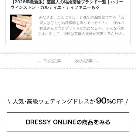
【2026年最新版】芸能人の結婚指輪ブランド一覧｜ハリー
ウィンストン・カルティエ・ティファニーも♡
みなさま、こんにちは！ DRESSY編集部です♡ 「芸
能人はどんな結婚指輪を選んでいるの？」 「憧れの
女優さんと同じブランドが気になる♡」 そんな花嫁
さまに向けて、今回は芸能人夫婦が実際に選んだ結婚
指輪・婚約指輪をブランド別にまとめました！ ハリ
ーウィンストンやカルティエ、ティファニーなど世界
的ハイブランドから、俄（NIWAKA）やI-PRIMOなど
日本で人気のブランドまで幅広くご紹介。 さらに、
←
前の記事
次の記事
→
・愛用している芸能人夫婦 ・リングの特徴や魅力 ・
推定価格帯 ・花嫁人気が高い理由 などもあわせて解
説していきます♡ 「芸能人の結婚指輪ってやっぱり
高い？」 「手が届くブランドもある？」 「人気ブラ
[…]
続きを読む