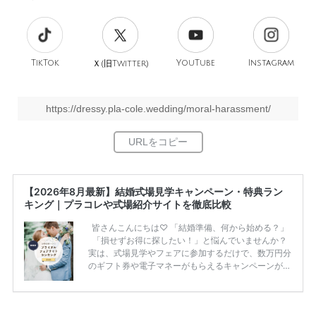
TikTok
旧
YouTube
Instagram
Ｘ(
Twitter)
https://dressy.pla-cole.wedding/moral-harassment/
【2026年8月最新】結婚式場見学キャンペーン・特典ラン
キング｜プラコレや式場紹介サイトを徹底比較
皆さんこんにちは♡ 「結婚準備、何から始める？」
「損せずお得に探したい！」と悩んでいませんか？
実は、式場見学やフェアに参加するだけで、数万円分
のギフト券や電子マネーがもらえるキャンペーンがあ
ります。 ただし、サイトごとに特典額や条件が違う
ため、比較せずに選ぶと損をしてしまうことも……。
そこでこの記事では、【2026年8月最新】結婚式場見