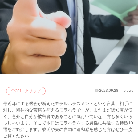
2023.09.28
views
♡
251
クリップ
最近耳にする機会が増えたモラルハラスメントという言葉。相手に
対し、精神的な苦痛を与えるモラハラですが、まだまだ認知度が低
く、意外と自分が被害者であることに気付いていない方も多くいら
っしゃいます。そこで本日はモラハラをする男性に共通する特徴10
選をご紹介します。彼氏や夫の言動に違和感を感じた方はぜひ一度
ご覧ください！