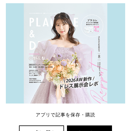
学キャンペーン特典ランキングを公開！ 比較サイ
ト：プラコレ、ゼクシィ、ハナユメ、マイナビ 掲載
内容：特典金額・条件・応募方法・注意点 「どこが
一番お得？」「プラコレの特典は？」といった疑問も
解決します。 まずは診断で候補を絞れる「ウェディ
ング診断」か、体験型 […]
続きを読む
アプリで記事を保存・購読