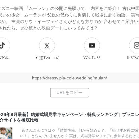
ィズニー映画 『ムーラン』の公開に先駆けて、 内容をご紹介！ 古代中
族思いの少女・ムーランが 父親の代わりに男装して戦場に赴く物語。 実
のか、 主演のリウ・イーフェイさんがどんな方なのか 合わせてご紹介い
開されたら、ぜひ彼との映画デートにいってみては？
kTok
旧
YouTube
Insta
Ｘ(
Twitter)
https://dressy.pla-cole.wedding/mulan/
026年8月最新】結婚式場見学キャンペーン・特典ランキング｜プラコ
介サイトを徹底比較
皆さんこんにちは♡ 「結婚準備、何から始める？」「損せずお得に探
い！」と悩んでいませんか？ 実は、式場見学やフェアに参加するだけ