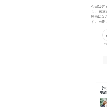
今回はデ
し、 家
映画にな
す。 公
Ti
【2
場紹