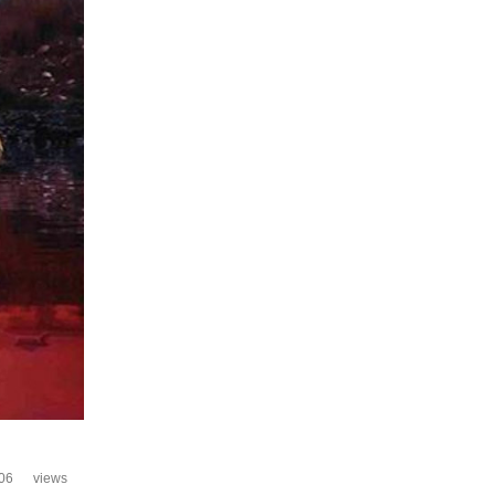
06
views