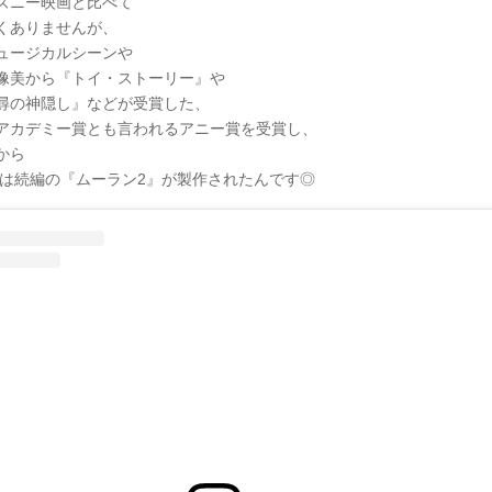
ズニー映画と比べて
くありませんが、
ュージカルシーンや
像美から『トイ・ストーリー』や
尋の神隠し』などが受賞した、
アカデミー賞とも言われるアニー賞を受賞し、
から
年には続編の『ムーラン2』が製作されたんです◎