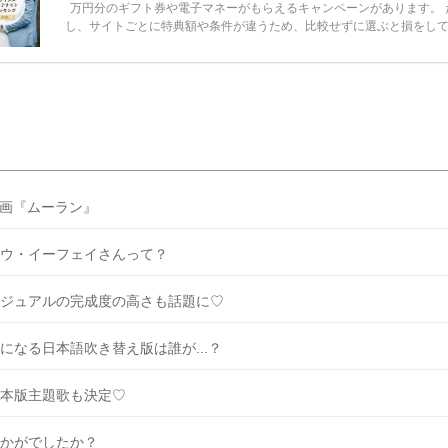
万円分のギフト券や電子マネーがもらえるキャンペーンがあります。 
し、サイトごとに特典額や条件が違うため、比較せずに選ぶと損をし
うことも……。 そこでこの記事では、【2026年8月最新】結婚式場見
ンペーン特典ランキングを公開！ 比較サイト：プラコレ、ゼクシィ、
メ、マイナビ 掲載内容：特典金額・条件・応募方法・注意点 「どこが
得？」「プラコレの特典は？」といった疑問も解決します。 まずは診
補を絞れる「ウェディング診断」か、体験型 […]
続きを読む
画『ムーラン』
ウ・イーフェイさんって？
ジュアルの完成度の高さも話題に♡
になる日本語吹き替え版は誰が...？
本版主題歌も決定♡
かがでしたか？