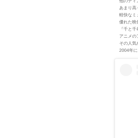
他のディ
あまり高
軽快なミ
優れた映
『千と千
アニメの
その人気
2004