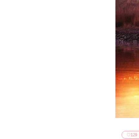
♡
129