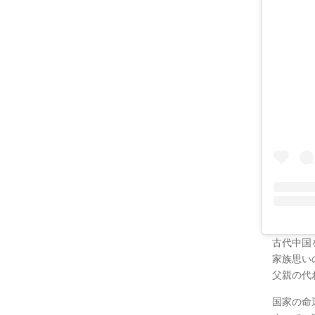
古代中国
家族思い
父親の代
国家の命