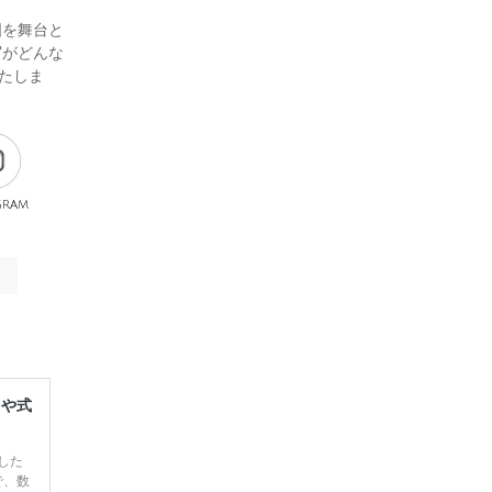
国を舞台と
写がどんな
たしま
gram
レや式
した
で、数