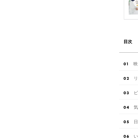
目次
映
リ
ビ
気
日
い