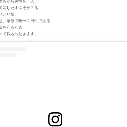
家族から男性を一人、
て差しだす命令が下る。
ひとり娘、
は、家族で唯一の男性である
親を守るため、
って戦地へ赴きます。