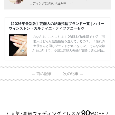
ェディングにのめり込み中…♡
【2026年最新版】芸能人の結婚指輪ブランド一覧｜ハリー
ウィンストン・カルティエ・ティファニーも♡
みなさま、こんにちは！ DRESSY編集部です♡ 「芸
能人はどんな結婚指輪を選んでいるの？」 「憧れの
女優さんと同じブランドが気になる♡」 そんな花嫁
さまに向けて、今回は芸能人夫婦が実際に選んだ結婚
指輪・婚約指輪をブランド別にまとめました！ ハリ
ーウィンストンやカルティエ、ティファニーなど世界
的ハイブランドから、俄（NIWAKA）やI-PRIMOなど
日本で人気のブランドまで幅広くご紹介。 さらに、
←
前の記事
次の記事
→
・愛用している芸能人夫婦 ・リングの特徴や魅力 ・
推定価格帯 ・花嫁人気が高い理由 などもあわせて解
説していきます♡ 「芸能人の結婚指輪ってやっぱり
高い？」 「手が届くブランドもある？」 「人気ブラ
[…]
続きを読む