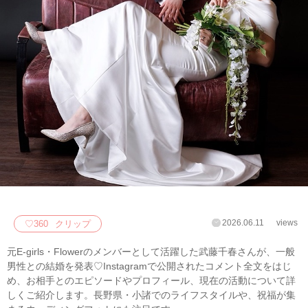
2026.06.11
views
♡
360
クリップ
元E-girls・Flowerのメンバーとして活躍した武藤千春さんが、一般
男性との結婚を発表♡Instagramで公開されたコメント全文をはじ
め、お相手とのエピソードやプロフィール、現在の活動について詳
しくご紹介します。長野県・小諸でのライフスタイルや、祝福が集