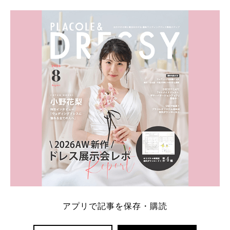
学キャンペーン特典ランキングを公開！ 比較サイ
ト：プラコレ、ゼクシィ、ハナユメ、マイナビ 掲載
内容：特典金額・条件・応募方法・注意点 「どこが
一番お得？」「プラコレの特典は？」といった疑問も
解決します。 まずは診断で候補を絞れる「ウェディ
ング診断」か、体験型 […]
続きを読む
アプリで記事を保存・購読