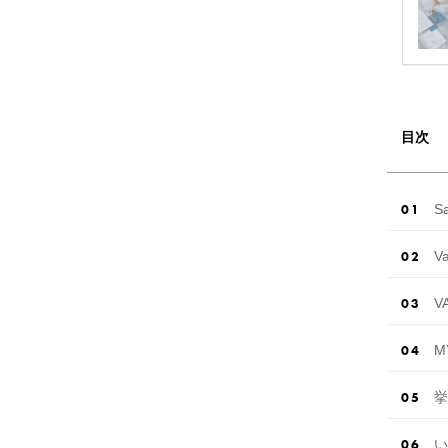
目次
S
Va
V
M
挙
い