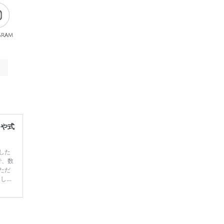
gram
レや式
した
で、数
ただ
てしま
学キャ
ハナユ
一番お
断で候