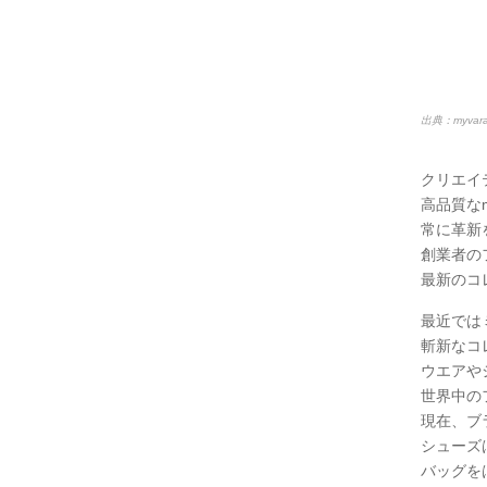
出典：myv
クリエイ
高品質なma
常に革新
創業者の
最新のコ
最近では
斬新なコ
ウエアや
世界中の
現在、ブ
シューズ
バッグを