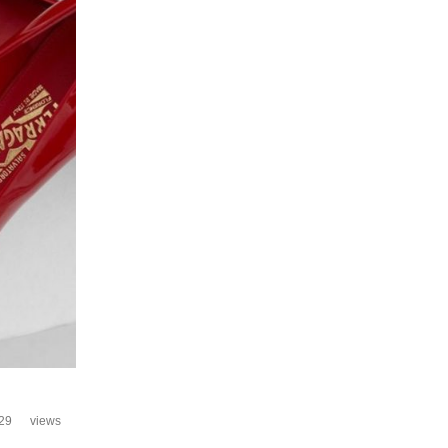
29
views