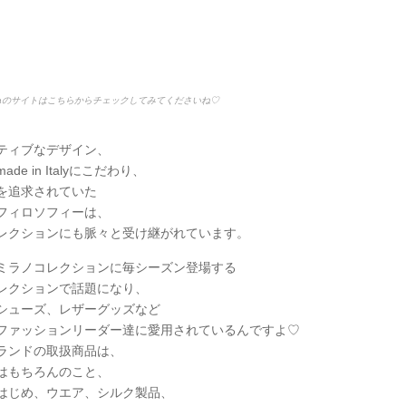
araのサイトはこちらからチェックしてみてくださいね♡
ティブなデザイン、
de in Italyにこだわり、
を追求されていた
フィロソフィーは、
レクションにも脈々と受け継がれています。
ミラノコレクションに毎シーズン登場する
レクションで話題になり、
シューズ、レザーグッズなど
ファッションリーダー達に愛用されているんですよ♡
ランドの取扱商品は、
はもちろんのこと、
はじめ、ウエア、シルク製品、