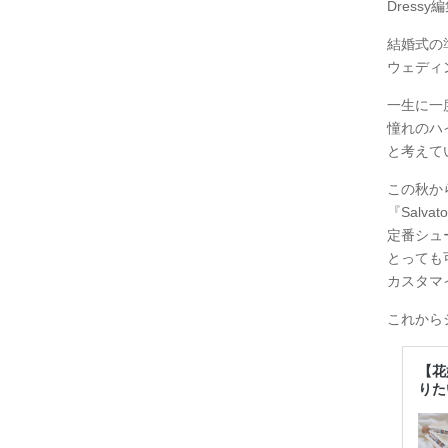
Dress
結婚式の
ウェディ
一生に一
憧れのハ
と考えて
この秋か
『Salvat
定番シュ
とっても
カスタマ
これから
【花
りた