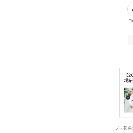
Ti
【2
場紹
プレ花嫁