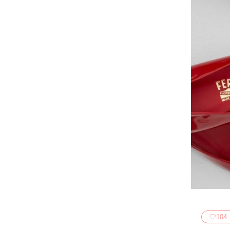
♡
104