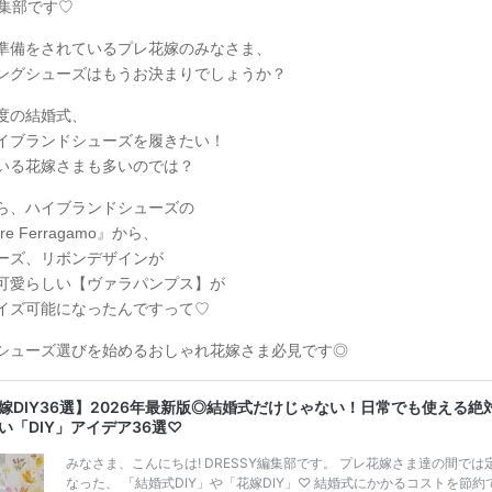
y編集部です♡
準備をされているプレ花嫁のみなさま、
ングシューズはもうお決まりでしょうか？
度の結婚式、
イブランドシューズを履きたい！
いる花嫁さまも多いのでは？
ら、ハイブランドシューズの
ore Ferragamo』から、
ーズ、リボンデザインが
可愛らしい【ヴァラパンプス】が
イズ可能になったんですって♡
シューズ選びを始めるおしゃれ花嫁さま必見です◎
嫁DIY36選】2026年最新版◎結婚式だけじゃない！日常でも使える絶
い「DIY」アイデア36選♡
みなさま、こんにちは! DRESSY編集部です。 プレ花嫁さま達の間では
なった、 「結婚式DIY」や「花嫁DIY」♡ 結婚式にかかるコストを節約