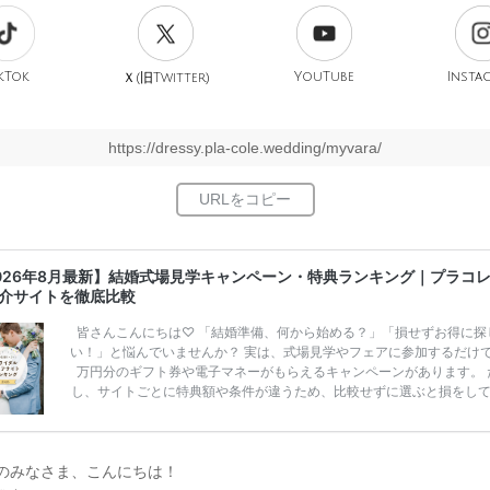
kTok
旧
YouTube
Insta
Ｘ(
Twitter)
https://dressy.pla-cole.wedding/myvara/
026年8月最新】結婚式場見学キャンペーン・特典ランキング｜プラコ
介サイトを徹底比較
皆さんこんにちは♡ 「結婚準備、何から始める？」「損せずお得に探
い！」と悩んでいませんか？ 実は、式場見学やフェアに参加するだけ
万円分のギフト券や電子マネーがもらえるキャンペーンがあります。 
し、サイトごとに特典額や条件が違うため、比較せずに選ぶと損をし
うことも……。 そこでこの記事では、【2026年8月最新】結婚式場見
ンペーン特典ランキングを公開！ 比較サイト：プラコレ、ゼクシィ、
メ、マイナビ 掲載内容：特典金額・条件・応募方法・注意点 「どこが
得？」「プラコレの特典は？」といった疑問も解決します。 まずは診
のみなさま、こんにちは！
補を絞れる「ウェディング診断」か、体験型 […]
続きを読む