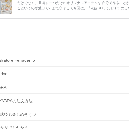
だけでなく、 世界に一つだけのオリジナルアイテムを 自分で作ること
るというのが魅力ですよね◎ そこで今回は、「花嫁DIY」におすすめし
定番アイテムからトレンドのおしゃれアイテムまで まとめてご紹介しま
ぜひ最後までcheckして オリジナルアイテムを作ってみてくださいね◎
嫁必見／今月の式場探しで特典が貰えるサイトランキング♡ 【7月はと
豪華◎*】式場探しで特典が貰えるサイトランキング♡♥各社のキャン
内容をま […]
続きを読む
alvatore Ferragamo
rina
ARA
YVARAの注文方法
式後も楽しめそう♡
かがでしたか？