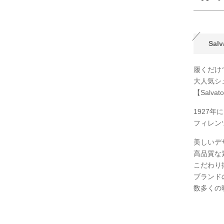
Salv
履くだけ
大人気シ
【Salvat
1927
フィレン
美しいデ
高品質な
こだわり
ブランド
数多くの