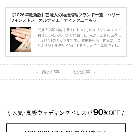
【2026年最新版】芸能人の結婚指輪ブランド一覧｜ハリー
ウィンストン・カルティエ・ティファニーも♡
芸能人結婚指輪｜世界に1つだけのオリジナルリング
何億といる人の中から出会った2人は、まさに世界に
一組だけのカップルです。 婚約指輪も、世界に一つ
のオリジナルデザインにするのもとても素敵ですね♡
お二人を象徴する物や事を、形で表したり、好きなも
のを形にするのも想い出になります。 上戸彩さん・H
IROさんの婚約指輪 出典:オスカープロモーション公式
HPより引用 2011年9月に結婚した女優の上戸彩さん
←
前の記事
次の記事
→
とEXILEのHIROさん。 上戸さんに贈った婚約指輪
は、HIROさんの お知り合いのデザイナーに頼んだ特
注品とのこと。 ダイヤモンドがたくさん散りばめら
れているそうです。 神田うのさん・西村拓郎さ […]
続きを読む