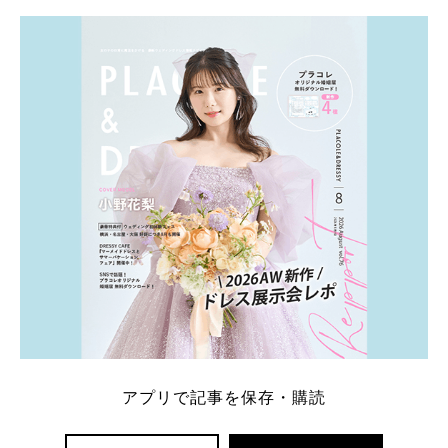
学キャンペーン特典ランキングを公開！ 比較サイ
ト：プラコレ、ゼクシィ、ハナユメ、マイナビ 掲載
内容：特典金額・条件・応募方法・注意点 「どこが
一番お得？」「プラコレの特典は？」といった疑問も
解決します。 まずは診断で候補を絞れる「ウェディ
ング診断」か、体験型 […]
続きを読む
アプリで記事を保存・購読