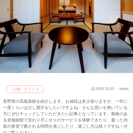
2024.10.03
views
♡
290
クリップ
長野県の高級旅館を紹介します。お値段は多少張りますが、一年に
一度くらいは少し贅沢をしたいですよね。そんな思いを抱いている
方にぜひチェックしていただきたい記事となっています。風格のあ
る老舗旅館で至れり尽くせりのサービスを体験できたり、凝った内
装の客室で癒される時間を過ごしたり…過ごし方は様々ですね！ぜ
ひご覧ください。