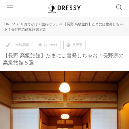
DRESSY
>
おでかけ
>
旅行/ホテル
>
【長野 高級旅館】たまには奮発しちゃ
お！長野県の高級旅館８選
ご当地花嫁
おでかけ
長野県
【長野 高級旅館】たまには奮発しちゃお！長野県の
高級旅館８選