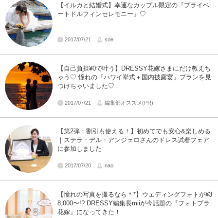
【イルカと結婚式】幸運なカップル限定の『プライベ
ートドルフィンセレモニー』♡
2017/07/21
soe
【自己負担¥0で叶う】DRESSY花嫁さまにだけ教えち
ゃう♡ 憧れの『ハワイ挙式＋国内披露宴』プランを見
つけちゃいました♡
2017/07/21
編集部オススメ(PR)
【第2弾：割引も使える！】初めてでも安心&楽しめる
｜ステラ・デル・アンジェロさんのドレス試着フェア
に参加しました
2017/07/20
nao
【憧れの写真を撮るなら＊*】ウェディングフォトが¥3
8,000〜!? DRESSY編集長miiが今話題の『フォトプラ
花嫁』になってきた！