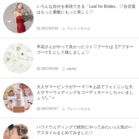
いろんな自分を表現できる「Leaf for Brides」♡合言葉
はもっと素敵にもっと美しく♡
2017/07/19
ドレシィちゃん
卒花さんがやって良かったコト♡ブーケは【アフター
ブーケ】にして残しましょ♡
2017/07/18
nacha
大人サマーピンクがテーマ♡✳︎上品でフェミニンな大
人サマーウェディングをコーディネートしちゃいまし
ょう*｡:ﾟ+
2017/07/17
ドレシィちゃん
ハワイウェディングで絶対にやってみたい♫人気のヘ
アスタイルまとめてみました♡