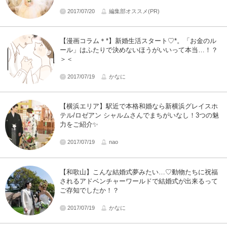
2017/07/20
編集部オススメ(PR)
【漫画コラム＊*】新婚生活スタート♡*。「お金のル
ール」はふたりで決めないほうがいいって本当…！？
＞＜
2017/07/19
かなに
【横浜エリア】駅近で本格和婚なら新横浜グレイスホ
テル/ロゼアン シャルムさんでまちがいなし！3つの魅
力をご紹介✨
2017/07/19
nao
【和歌山】こんな結婚式夢みたい…♡動物たちに祝福
されるアドベンチャーワールドで結婚式が出来るって
ご存知でしたか！？
2017/07/19
かなに