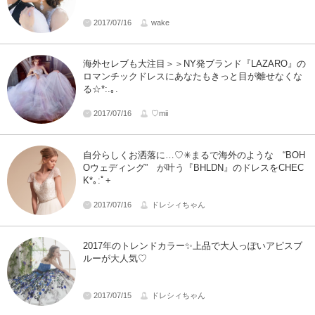
2017/07/16
wake
海外セレブも大注目＞＞NY発ブランド『LAZARO』の
ロマンチックドレスにあなたもきっと目が離せなくな
る☆*:.｡.
2017/07/16
♡mii
自分らしくお洒落に…♡✳︎まるで海外のような “BOH
Oウェディング” が叶う『BHLDN』のドレスをCHEC
K*｡:ﾟ+
2017/07/16
ドレシィちゃん
2017年のトレンドカラー✨上品で大人っぽいアピスブ
ルーが大人気♡
2017/07/15
ドレシィちゃん