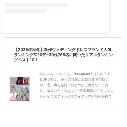
【2025年秋冬】新作ウェディングドレスブランド人気
ランキング♡10代~30代768名に聞いたリアルランキン
グベスト10！
みなさんこんにちは。 Instagramをはじめとす
るSNSでは、 多くの花嫁が結婚式までの様子
や、 思い出を記録に残すのが主流となってお
り、 最近だとInstagramで先輩花嫁やアカウン
トから ウエディングのアイディアや情報を得て
いる花嫁が増えてきていますよね。 ​ 今回は常に
アンテナをはっている TikTok、Instagramユー
ザー768名が 2025年秋冬新作ドレスコレクショ
ンの 人気投票に参加しました。 こちらの記事で
は集計結果をリアルなランキングにまとめてい