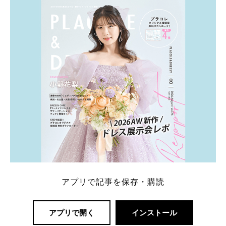
内容：特典金額・条件・応募方法・注意点 「どこが
一番お得？」「プラコレの特典は？」といった疑問も
解決します。 まずは診断で候補を絞れる「ウェディ
ング診断」か、体験型 […]
続きを読む
アプリで記事を保存・購読
アプリで開く
インストール