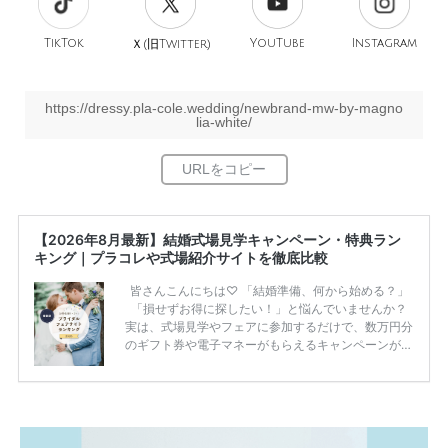
TikTok
旧
YouTube
Instagram
Ｘ(
Twitter)
https://dressy.pla-cole.wedding/newbrand-mw-by-magno
lia-white/
【2026年8月最新】結婚式場見学キャンペーン・特典ラン
キング｜プラコレや式場紹介サイトを徹底比較
皆さんこんにちは♡ 「結婚準備、何から始める？」
「損せずお得に探したい！」と悩んでいませんか？
実は、式場見学やフェアに参加するだけで、数万円分
のギフト券や電子マネーがもらえるキャンペーンがあ
ります。 ただし、サイトごとに特典額や条件が違う
ため、比較せずに選ぶと損をしてしまうことも……。
そこでこの記事では、【2026年8月最新】結婚式場見
学キャンペーン特典ランキングを公開！ 比較サイ
ト：プラコレ、ゼクシィ、ハナユメ、マイナビ 掲載