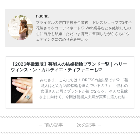
nacha
ブライダルの専門学校を卒業後、ドレスショップで3年半
花嫁さまをコーディネート♡ Web業界などを経験したの
ちに自身も結婚！ただいま育児に奮闘しながらさらにウ
ェディングにのめり込み中…♡
【2026年最新版】芸能人の結婚指輪ブランド一覧｜ハリー
ウィンストン・カルティエ・ティファニーも♡
みなさま、こんにちは！ DRESSY編集部です♡ 「芸
能人はどんな結婚指輪を選んでいるの？」 「憧れの
女優さんと同じブランドが気になる♡」 そんな花嫁
さまに向けて、今回は芸能人夫婦が実際に選んだ結婚
指輪・婚約指輪をブランド別にまとめました！ ハリ
ーウィンストンやカルティエ、ティファニーなど世界
的ハイブランドから、俄（NIWAKA）やI-PRIMOなど
日本で人気のブランドまで幅広くご紹介。 さらに、
←
前の記事
次の記事
→
・愛用している芸能人夫婦 ・リングの特徴や魅力 ・
推定価格帯 ・花嫁人気が高い理由 などもあわせて解
説していきます♡ 「芸能人の結婚指輪ってやっぱり