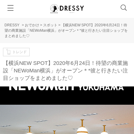
DRESSY
>
おでかけ
>
スポット
>
【横浜NEW SPOT】2020年6月24日！待
望の商業施設「NEWoMan横浜」がオープン＊*彼と行きたい注目ショップを
まとめました♡
トレンド
【横浜NEW SPOT】2020年6月24日！待望の商業施
設「NEWoMan横浜」がオープン＊*彼と行きたい注
目ショップをまとめました♡