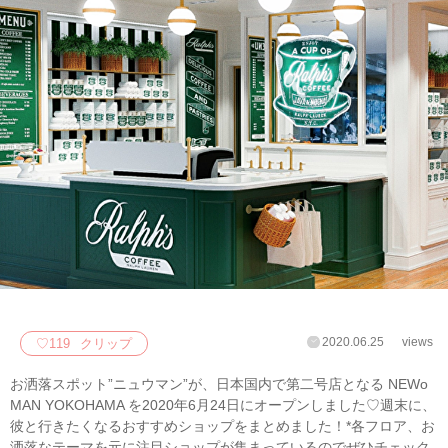
2020.06.25
views
♡
119
クリップ
お洒落スポット”ニュウマン”が、日本国内で第二号店となる NEWo
MAN YOKOHAMA を2020年6月24日にオープンしました♡週末に、
彼と行きたくなるおすすめショップをまとめました！*各フロア、お
洒落なテーマを元に注目ショップが集まっているのでぜひチェック