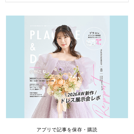
ため、比較せずに選ぶと損をしてしまうことも……。
そこでこの記事では、【2026年8月最新】結婚式場見
学キャンペーン特典ランキングを公開！ 比較サイ
ト：プラコレ、ゼクシィ、ハナユメ、マイナビ 掲載
内容：特典金額・条件・応募方法・注意点 「どこが
一番お得？」「プラコレの特典は？」といった疑問も
解決します。 まずは診断で候補を絞れる「ウェディ
ング診断」か、体験型 […]
続きを読む
アプリで記事を保存・購読