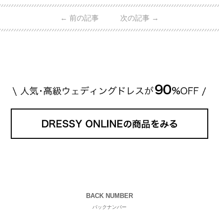
的ハイブランドから、俄（NIWAKA）やI-PRIMOなど
日本で人気のブランドまで幅広くご紹介。 さらに、
←
前の記事
次の記事
→
・愛用している芸能人夫婦 ・リングの特徴や魅力 ・
推定価格帯 ・花嫁人気が高い理由 などもあわせて解
説していきます♡ 「芸能人の結婚指輪ってやっぱり
高い？」 「手が届くブランドもある？」 「人気ブラ
[…]
続きを読む
BACK NUMBER
バックナンバー