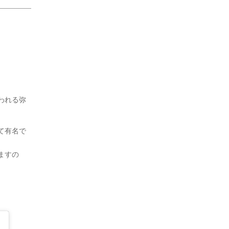
。
われる弥
て有名で
ますの