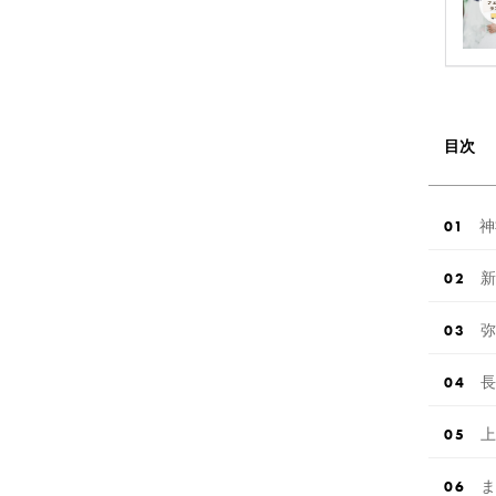
目次
神
新
弥
長
上
ま