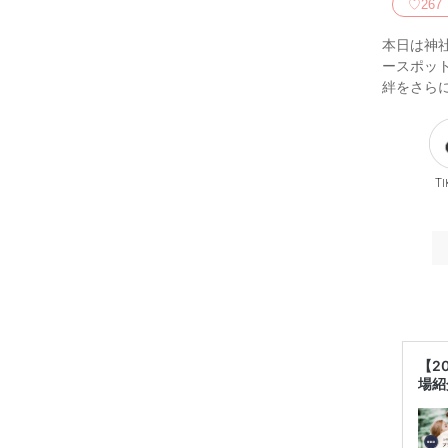
♡
267
本日は神
ースポッ
絆をさら
Ti
【2
場紹