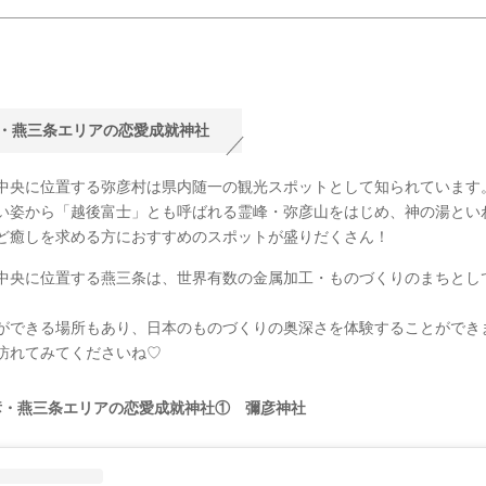
・燕三条エリアの恋愛成就神社
中央に位置する弥彦村は県内随一の観光スポットとして知られています
い姿から「越後富士」とも呼ばれる霊峰・弥彦山をはじめ、神の湯とい
ど癒しを求める方におすすめのスポットが盛りだくさん！
中央に位置する燕三条は、世界有数の金属加工・ものづくりのまちとし
ができる場所もあり、日本のものづくりの奥深さを体験することができ
訪れてみてくださいね♡
彦・燕三条エリアの恋愛成就神社① 彌彦神社