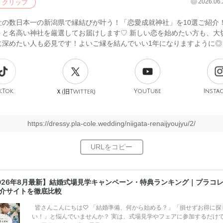
2026.06.
クリップ
社の数日本一の新潟県で縁結びが叶う！「恋愛成就神社」を10選ご紹介
トと名高い神社を厳選してお届けします♡ 新しい恋を始めたい方も、大
に深めたい人も必見です！よいご縁を結んでいい1年になりますように◎
kTok
旧
YouTube
Insta
Ｘ(
Twitter)
https://dressy.pla-cole.wedding/niigata-renaijyoujyu/2/
026年8月最新】結婚式場見学キャンペーン・特典ランキング｜プラコ
介サイトを徹底比較
皆さんこんにちは♡ 「結婚準備、何から始める？」「損せずお得に探
い！」と悩んでいませんか？ 実は、式場見学やフェアに参加するだけ