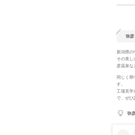
弥彦
新潟県の
その美し
彦温泉な
同じく県
す。
工場見学
で、ぜひ
弥