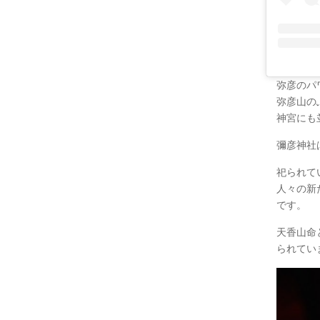
弥彦のパ
弥彦山の
神宮にも
彌彦神社
祀られて
人々の新
です。
天香山命
られてい