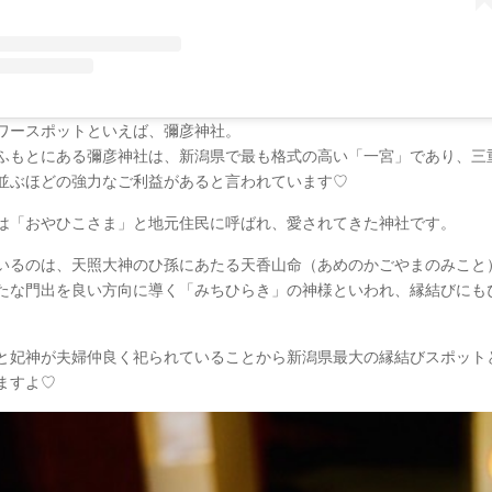
ワースポットといえば、彌彦神社。
ふもとにある彌彦神社は、新潟県で最も格式の高い「一宮」であり、三
並ぶほどの強力なご利益があると言われています♡
は「おやひこさま」と地元住民に呼ばれ、愛されてきた神社です。
いるのは、天照大神のひ孫にあたる天香山命（あめのかごやまのみこと
たな門出を良い方向に導く「みちひらき」の神様といわれ、縁結びにも
と妃神が夫婦仲良く祀られていることから新潟県最大の縁結びスポット
ますよ♡