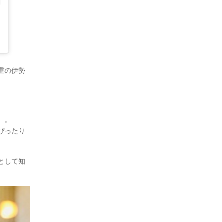
重の伊勢
）。
ぴったり
として知