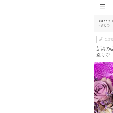
DRESSY
ト巡り♡
ご当
新潟の
巡り♡