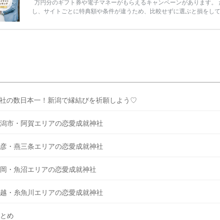
万円分のギフト券や電子マネーがもらえるキャンペーンがあります。 
し、サイトごとに特典額や条件が違うため、比較せずに選ぶと損をし
うことも……。 そこでこの記事では、【2026年8月最新】結婚式場見
ンペーン特典ランキングを公開！ 比較サイト：プラコレ、ゼクシィ、
メ、マイナビ 掲載内容：特典金額・条件・応募方法・注意点 「どこが
得？」「プラコレの特典は？」といった疑問も解決します。 まずは診
補を絞れる「ウェディング診断」か、体験型 […]
続きを読む
社の数日本一！新潟で縁結びを祈願しよう♡
潟市・阿賀エリアの恋愛成就神社
彦・燕三条エリアの恋愛成就神社
岡・魚沼エリアの恋愛成就神社
越・糸魚川エリアの恋愛成就神社
とめ