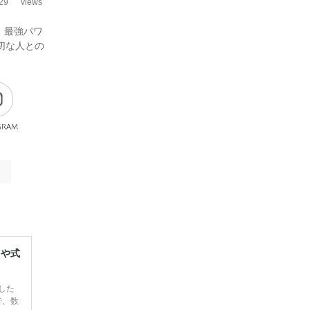
29
views
！最強パワ
切な人との
gram
レや式
した
で、数