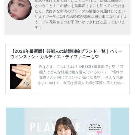
婚式を挙げてみて思ったこと…それは「結婚式最高♡」
ということ！この思いを是非皆さまにも知っていただき
たく、大好きな新潟のブライダル情報をお届けしてまい
ります♡一生に1度の結婚式が素敵な思い出になりますよ
う、プレ花嫁さまのお手伝いができればと思っておりま
す！
【2026年最新版】芸能人の結婚指輪ブランド一覧｜ハリー
ウィンストン・カルティエ・ティファニーも♡
みなさま、こんにちは！ DRESSY編集部です♡ 「芸
能人はどんな結婚指輪を選んでいるの？」 「憧れの
女優さんと同じブランドが気になる♡」 そんな花嫁
さまに向けて、今回は芸能人夫婦が実際に選んだ結婚
指輪・婚約指輪をブランド別にまとめました！ ハリ
ーウィンストンやカルティエ、ティファニーなど世界
的ハイブランドから、俄（NIWAKA）やI-PRIMOなど
日本で人気のブランドまで幅広くご紹介。 さらに、
・愛用している芸能人夫婦 ・リングの特徴や魅力 ・
推定価格帯 ・花嫁人気が高い理由 などもあわせて解
説していきます♡ 「芸能人の結婚指輪ってやっぱり
高い？」 「手が届くブランドもある？」 「人気ブラ
[…]
続きを読む