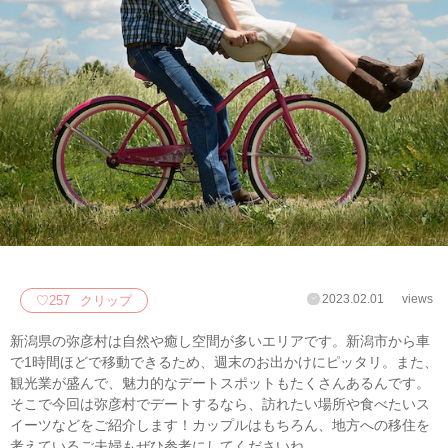
2023.02.01
views
♡
257
クリップ
新潟県の弥彦村は自然や癒し空間が多いエリアです。新潟市から車
で1時間ほどで移動できるため、週末のお出かけにピッタリ。また、
観光業が盛んで、魅力的なデートスポットもたくさんあるんです。
そこで今回は弥彦村でデートするなら、訪れたい場所や食べたいス
イーツなどをご紹介します！カップルはもちろん、地方への移住を
考えているご夫婦もぜひ参考にしてくださいね。