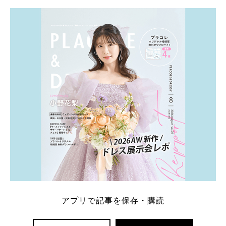
学キャンペーン特典ランキングを公開！ 比較サイ
ト：プラコレ、ゼクシィ、ハナユメ、マイナビ 掲載
内容：特典金額・条件・応募方法・注意点 「どこが
一番お得？」「プラコレの特典は？」といった疑問も
解決します。 まずは診断で候補を絞れる「ウェディ
ング診断」か、体験型 […]
続きを読む
アプリで記事を保存・購読