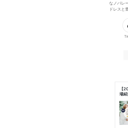
なノバレ
ドレスと
Ti
【2
場紹