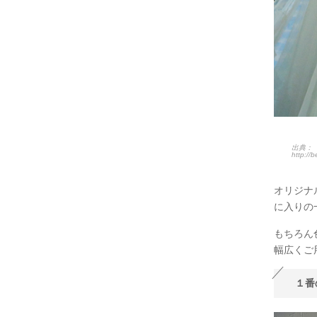
出典：
http://
オリジナ
に入りの
もちろん
幅広くご
１番