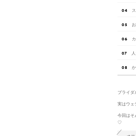
ス
お
カ
人
か
ブライダ
実はウェ
今回はそ
♡