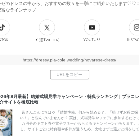
ーゼのドレスの中から、おすすめの数々を一挙にご紹介いたします♡♡ 
豊富なラインナップ
kTok
旧
YouTube
Insta
Ｘ(
Twitter)
https://dressy.pla-cole.wedding/novarese-dress/
026年8月最新】結婚式場見学キャンペーン・特典ランキング｜プラコ
介サイトを徹底比較
皆さんこんにちは♡ 「結婚準備、何から始める？」「損せずお得に探
い！」と悩んでいませんか？ 実は、式場見学やフェアに参加するだけ
万円分のギフト券や電子マネーがもらえるキャンペーンがあります。 
し、サイトごとに特典額や条件が違うため、比較せずに選ぶと損をし
うことも……。 そこでこの記事では、【2026年8月最新】結婚式場見