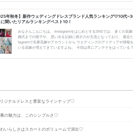
ンペーン特典ランキングを公開！ 比較サイト：プラコレ、ゼクシィ、
メ、マイナビ 掲載内容：特典金額・条件・応募方法・注意点 「どこが
得？」「プラコレの特典は？」といった疑問も解決します。 まずは診
025年秋冬】新作ウェディングドレスブランド人気ランキング♡10代~3
補を絞れる「ウェディング診断」か、体験型 […]
続きを読む
名に聞いたリアルランキングベスト10！
みなさんこんにちは。 InstagramをはじめとするSNSでは、 多くの花
婚式までの様子や、 思い出を記録に残すのが主流となっており、 最近だと
tagramで先輩花嫁やアカウントから ウエディングのアイディアや情報
いる花嫁が増えてきていますよね。 ​ 今回は常にアンテナをはっている Ti
k、Instagramユーザー768名が 2025年秋冬新作ドレスコレクションの
票に参加しました。 こちらの記事では集計結果をリアルなランキングに
めています。 (※2025年8月の調査結果です) ​​ ドレスのこだわりに関す
ケートでは、 全体の86％の女性がドレスにこ […]
続きを読む
リジナルドレスと豊富なラインナップ♡
番の魅力は、このシンプルさ♡
わいらしさはスカートのボリュームで演出♡