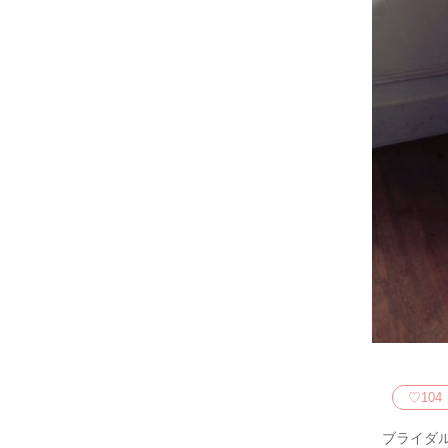
♡
104
ブライダ