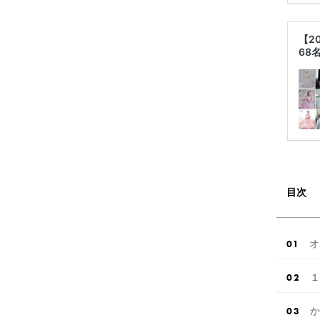
【2
68
目次
オ
１
か