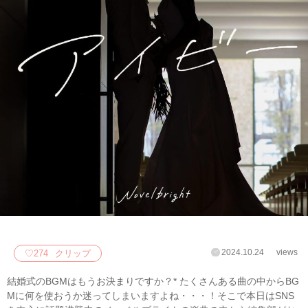
2024.10.24
views
♡
274
クリップ
結婚式のBGMはもうお決まりですか？* たくさんある曲の中からBG
Mに何を使おうか迷ってしまいますよね・・・！そこで本日はSNS