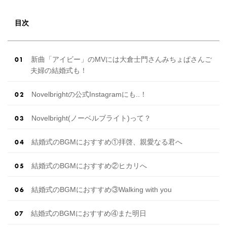
(土)7/21(日)7/22(月)限定】＜横浜駅直結＞結婚
式場相談やスタートドレスフォト、前撮り相談
もできちゃう♡ウェディング初体験フェス in 横
目次
浜⚐ 【7/27(土)7/28(日) […]
続きを読む
新曲「アイビー」のMVには大倉士門さんみちょぱさんご
夫婦の結婚式も！
Novelbrightの公式Instagramにも..！
Novelbright(ノーベルブライト)って？
結婚式のBGMにおすすめ①拝啓、親愛なる君へ
結婚式のBGMにおすすめ②ヒカリへ
結婚式のBGMにおすすめ③Walking with you
結婚式のBGMにおすすめ④また明日