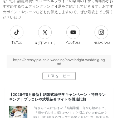
を中心に話題沸騰中のノーベルブライトの楽曲の中から編集部がお
すすめするウェディングソング４選をご紹介していきます。おすす
めポイントやシーンなどもお伝えしますので、ぜひ最後までご覧く
ださいね♡
TikTok
旧
YouTube
Instagram
Ｘ(
Twitter)
https://dressy.pla-cole.wedding/novelbright-weddnig-bg
m/
【2026年8月最新】結婚式場見学キャンペーン・特典ラン
キング｜プラコレや式場紹介サイトを徹底比較
皆さんこんにちは♡ 「結婚準備、何から始める？」
「損せずお得に探したい！」と悩んでいませんか？
実は、式場見学やフェアに参加するだけで、数万円分