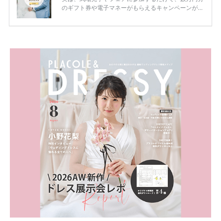
のギフト券や電子マネーがもらえるキャンペーンがあ
ります。 ただし、サイトごとに特典額や条件が違う
ため、比較せずに選ぶと損をしてしまうことも……。
そこでこの記事では、【2026年8月最新】結婚式場見
学キャンペーン特典ランキングを公開！ 比較サイ
ト：プラコレ、ゼクシィ、ハナユメ、マイナビ 掲載
内容：特典金額・条件・応募方法・注意点 「どこが
一番お得？」「プラコレの特典は？」といった疑問も
解決します。 まずは診断で候補を絞れる「ウェディ
ング診断」か、体験型 […]
続きを読む