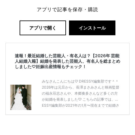
アプリで記事を保存・購読
アプリで開く
インストール
速報！最近結婚した芸能人・有名人は？【2026年 芸能
人結婚入籍】結婚を発表した芸能人、有名人を総まとめ
しました♡妊娠出産情報もチェック！
みなさんこんにちは♡ DRESSY編集部です＾＾
2026年は元旦から、長澤まさみさんと映画監督
の福永荘志さんや、本郷奏多さんなど多くの方
が結婚を発表しました♡ こちらの記事では、DR
ESSY編集部が2021年の1月〜現在までで結婚さ
れた芸能人の方をまとめてみました！ さまざま
な芸能人や有名人の方の幸せな結婚報告をぜひ
ご覧ください♡ こちらの記事は随時更新して行
きます◎ ぜひcheckしてくださいね♡ 【7/20