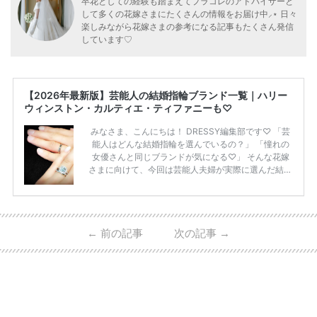
卒花としての経験も踏まえてプラコレのアドバイザーと
して多くの花嫁さまにたくさんの情報をお届け中⸝⋆ 日々
楽しみながら花嫁さまの参考になる記事もたくさん発信
しています♡
【2026年最新版】芸能人の結婚指輪ブランド一覧｜ハリー
ウィンストン・カルティエ・ティファニーも♡
みなさま、こんにちは！ DRESSY編集部です♡ 「芸
能人はどんな結婚指輪を選んでいるの？」 「憧れの
女優さんと同じブランドが気になる♡」 そんな花嫁
さまに向けて、今回は芸能人夫婦が実際に選んだ結婚
指輪・婚約指輪をブランド別にまとめました！ ハリ
ーウィンストンやカルティエ、ティファニーなど世界
的ハイブランドから、俄（NIWAKA）やI-PRIMOなど
日本で人気のブランドまで幅広くご紹介。 さらに、
←
前の記事
次の記事
→
・愛用している芸能人夫婦 ・リングの特徴や魅力 ・
推定価格帯 ・花嫁人気が高い理由 などもあわせて解
説していきます♡ 「芸能人の結婚指輪ってやっぱり
高い？」 「手が届くブランドもある？」 「人気ブラ
[…]
続きを読む