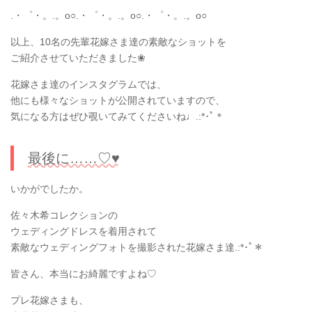
.・゜・。.。o○.・゜・。.。o○.・゜・。.。o○
以上、10名の先輩花嫁さま達の素敵なショットを
ご紹介させていただきました❀
花嫁さま達のインスタグラムでは、
他にも様々なショットが公開されていますので、
気になる方はぜひ覗いてみてくださいね♩.:*･ﾟ＊
最後に……♡♥
いかがでしたか。
佐々木希コレクションの
ウェディングドレスを着用されて
素敵なウェディングフォトを撮影された花嫁さま達.:*･ﾟ＊
皆さん、本当にお綺麗ですよね♡
プレ花嫁さまも、