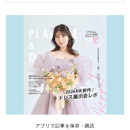
ため、比較せずに選ぶと損をしてしまうことも……。
そこでこの記事では、【2026年8月最新】結婚式場見
学キャンペーン特典ランキングを公開！ 比較サイ
ト：プラコレ、ゼクシィ、ハナユメ、マイナビ 掲載
内容：特典金額・条件・応募方法・注意点 「どこが
一番お得？」「プラコレの特典は？」といった疑問も
解決します。 まずは診断で候補を絞れる「ウェディ
ング診断」か、体験型 […]
続きを読む
アプリで記事を保存・購読