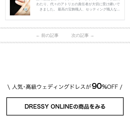
わたり、代々のアトリエの責任者が大切に受け継いで
きました。 最高の宝飾職人、セッティング職人な
ど、 ジュエリー製作にかかわる人々が、厳選された
高品質の宝石を扱っています。 至高のデザインと品
質にうっとりしてしまうブランドです♡ 矢沢心さ
ん・魔裟斗さんの婚約指輪 魔裟斗さんが矢沢さんに
←
前の記事
次の記事
→
贈られた指輪は1カラットのものです。 ショーメの価
格相場は30万～60万ですが、 高いものだと数百万円
程です。1カラットが約200万円なので、 魔裟斗さん
が選んだ指輪は200万円以上のものだと想定できま
す。 【 […]
続きを読む