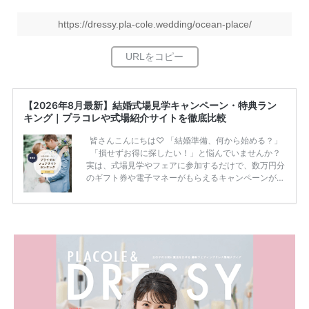
https://dressy.pla-cole.wedding/ocean-place/
【2026年8月最新】結婚式場見学キャンペーン・特典ラン
キング｜プラコレや式場紹介サイトを徹底比較
皆さんこんにちは♡ 「結婚準備、何から始める？」
「損せずお得に探したい！」と悩んでいませんか？
実は、式場見学やフェアに参加するだけで、数万円分
のギフト券や電子マネーがもらえるキャンペーンがあ
ります。 ただし、サイトごとに特典額や条件が違う
ため、比較せずに選ぶと損をしてしまうことも……。
そこでこの記事では、【2026年8月最新】結婚式場見
学キャンペーン特典ランキングを公開！ 比較サイ
ト：プラコレ、ゼクシィ、ハナユメ、マイナビ 掲載
内容：特典金額・条件・応募方法・注意点 「どこが
一番お得？」「プラコレの特典は？」といった疑問も
解決します。 まずは診断で候補を絞れる「ウェディ
ング診断」か、体験型 […]
続きを読む