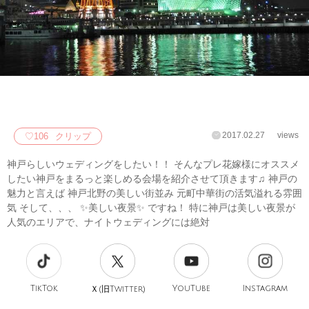
2017.02.27
views
♡
106
クリップ
神戸らしいウェディングをしたい！！ そんなプレ花嫁様にオススメ
したい神戸をまるっと楽しめる会場を紹介させて頂きます♫ 神戸の
魅力と言えば 神戸北野の美しい街並み 元町中華街の活気溢れる雰囲
気 そして、、、 ✨美しい夜景✨ ですね！ 特に神戸は美しい夜景が
人気のエリアで、ナイトウェディングには絶対
TikTok
旧
YouTube
Instagram
Ｘ(
Twitter)