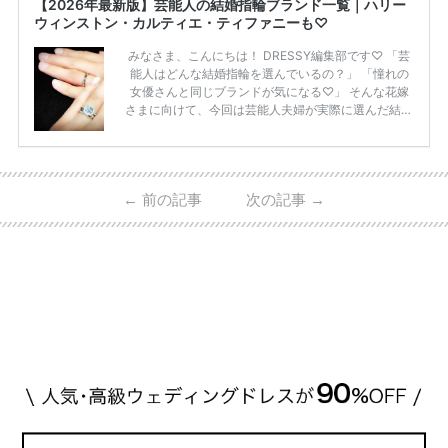
【2026年最新版】芸能人の結婚指輪ブランド一覧｜ハリー
ウィンストン・カルティエ・ティファニーも♡
みなさま、こんにちは！ DRESSY編集部です♡ 「芸
能人はどんな結婚指輪を選んでいるの？」 「憧れの
女優さんと同じブランドが気になる♡」 そんな花嫁
さまに向けて、今回は芸能人夫婦が実際に選んだ結婚
指輪・婚約指輪をブランド別にまとめました！ ハリ
ーウィンストンやカルティエ、ティファニーなど世界
的ハイブランドから、俄（NIWAKA）やI-PRIMOなど
日本で人気のブランドまで幅広くご紹介。 さらに、
←
前の記事
次の記事
→
・愛用している芸能人夫婦 ・リングの特徴や魅力 ・
推定価格帯 ・花嫁人気が高い理由 などもあわせて解
説していきます♡ 「芸能人の結婚指輪ってやっぱり
高い？」 「手が届くブランドもある？」 「人気ブラ
[…]
続きを読む