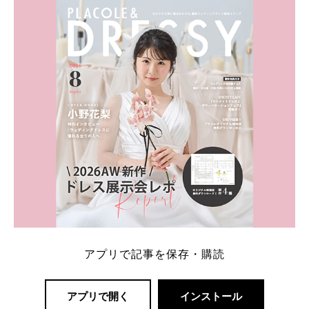
内容：特典金額・条件・応募方法・注意点 「どこが
一番お得？」「プラコレの特典は？」といった疑問も
解決します。 まずは診断で候補を絞れる「ウェディ
ング診断」か、体験型 […]
続きを読む
アプリで記事を保存・購読
アプリで開く
インストール