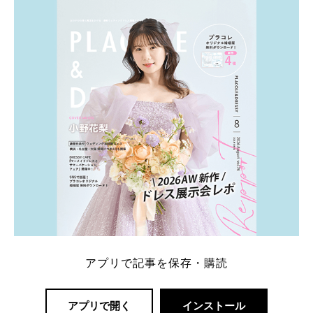
ト：プラコレ、ゼクシィ、ハナユメ、マイナビ 掲載
内容：特典金額・条件・応募方法・注意点 「どこが
一番お得？」「プラコレの特典は？」といった疑問も
解決します。 まずは診断で候補を絞れる「ウェディ
ング診断」か、体験型 […]
続きを読む
アプリで記事を保存・購読
アプリで開く
インストール