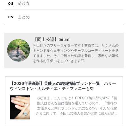
済渡寺
まとめ
【岡山公認】terumi
岡山育ちのフリーライターです！前職では、たくさんの
キャンドルウェディングやテーブルコーディネートを見
てきました。そこで培った知識を発信し、素敵な結婚式
を作るお手伝いをしていきます♡
【2026年最新版】芸能人の結婚指輪ブランド一覧｜ハリー
ウィンストン・カルティエ・ティファニーも♡
みなさま、こんにちは！ DRESSY編集部です♡ 「芸
能人はどんな結婚指輪を選んでいるの？」 「憧れの
女優さんと同じブランドが気になる♡」 そんな花嫁
さまに向けて、今回は芸能人夫婦が実際に選んだ結婚
指輪・婚約指輪をブランド別にまとめました！ ハリ
ーウィンストンやカルティエ、ティファニーなど世界