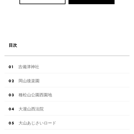
目次
吉備津神社
岡山後楽園
種松山公園西園地
大瀧山西法院
大山あじさいロード