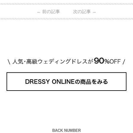
的ハイブランドから、俄（NIWAKA）やI-PRIMOなど
日本で人気のブランドまで幅広くご紹介。 さらに、
←
前の記事
次の記事
→
・愛用している芸能人夫婦 ・リングの特徴や魅力 ・
推定価格帯 ・花嫁人気が高い理由 などもあわせて解
説していきます♡ 「芸能人の結婚指輪ってやっぱり
高い？」 「手が届くブランドもある？」 「人気ブラ
[…]
続きを読む
BACK NUMBER