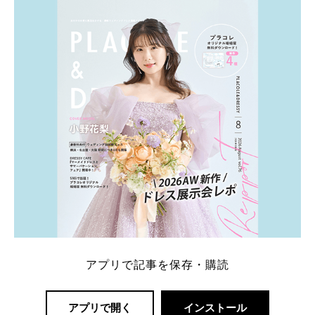
ト：プラコレ、ゼクシィ、ハナユメ、マイナビ 掲載
内容：特典金額・条件・応募方法・注意点 「どこが
一番お得？」「プラコレの特典は？」といった疑問も
解決します。 まずは診断で候補を絞れる「ウェディ
ング診断」か、体験型 […]
続きを読む
アプリで記事を保存・購読
アプリで開く
インストール