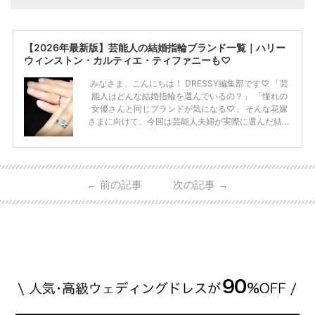
【2026年最新版】芸能人の結婚指輪ブランド一覧｜ハリー
ウィンストン・カルティエ・ティファニーも♡
みなさま、こんにちは！ DRESSY編集部です♡ 「芸
能人はどんな結婚指輪を選んでいるの？」 「憧れの
女優さんと同じブランドが気になる♡」 そんな花嫁
さまに向けて、今回は芸能人夫婦が実際に選んだ結婚
指輪・婚約指輪をブランド別にまとめました！ ハリ
ーウィンストンやカルティエ、ティファニーなど世界
的ハイブランドから、俄（NIWAKA）やI-PRIMOなど
日本で人気のブランドまで幅広くご紹介。 さらに、
←
前の記事
次の記事
→
・愛用している芸能人夫婦 ・リングの特徴や魅力 ・
推定価格帯 ・花嫁人気が高い理由 などもあわせて解
説していきます♡ 「芸能人の結婚指輪ってやっぱり
高い？」 「手が届くブランドもある？」 「人気ブラ
[…]
続きを読む