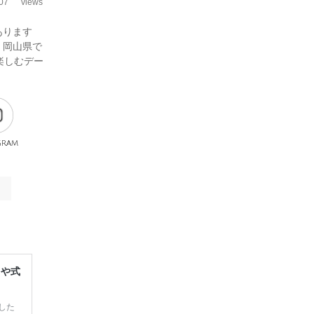
07
views
あります
、岡山県で
楽しむデー
gram
レや式
した