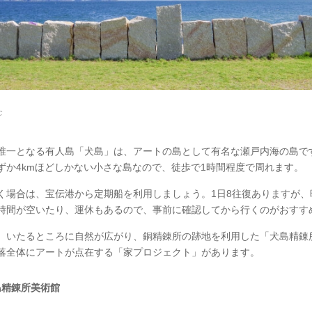
C
唯一となる有人島「犬島」は、アートの島として有名な瀬戸内海の島で
ずか4kmほどしかない小さな島なので、徒歩で1時間程度で周れます。
く場合は、宝伝港から定期船を利用しましょう。1日8往復ありますが、
時間が空いたり、運休もあるので、事前に確認してから行くのがおすす
、いたるところに自然が広がり、銅精錬所の跡地を利用した「犬島精錬
落全体にアートが点在する「家プロジェクト」があります。
島精錬所美術館