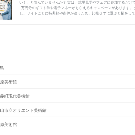
い！」と悩んでいませんか？ 実は、式場見学やフェアに参加するだけ
万円分のギフト券や電子マネーがもらえるキャンペーンがあります。 
し、サイトごとに特典額や条件が違うため、比較せずに選ぶと損をし
うことも……。 そこでこの記事では、【2026年8月最新】結婚式場見
ンペーン特典ランキングを公開！ 比較サイト：プラコレ、ゼクシィ、
メ、マイナビ 掲載内容：特典金額・条件・応募方法・注意点 「どこが
得？」「プラコレの特典は？」といった疑問も解決します。 まずは診
補を絞れる「ウェディング診断」か、体験型 […]
続きを読む
島
原美術館
義町現代美術館
山市立オリエント美術館
原美術館