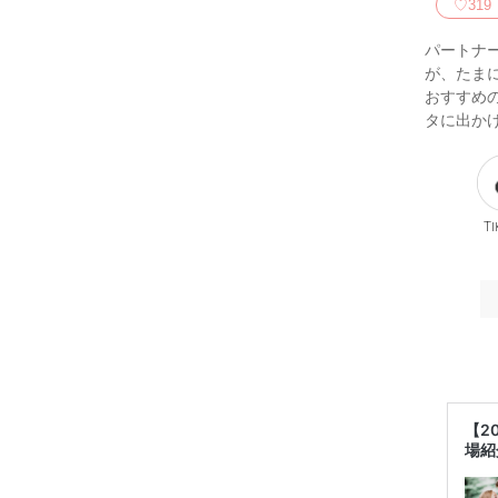
♡
319
パートナ
が、たま
おすすめ
タに出か
Ti
【2
場紹