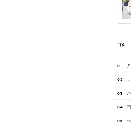
目次
犬
大
奈
岡
林