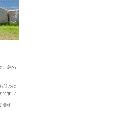
す。島の
時間帯に
めです♡
所美術