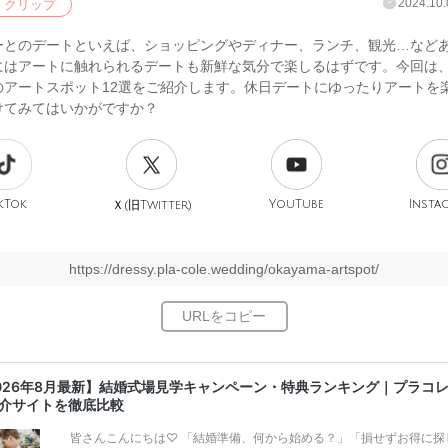
2024.10.
クリップ
ーとのデートといえば、ショッピングやディナー、ランチ、観光…など
にはアートに触れられるデートも新鮮な気分で楽しるはずです。今回は
のアートスポット12選をご紹介します。休日デートにゆったりアートを
けてみてはいかがですか？
kTok
旧
YouTube
Insta
Ｘ(
Twitter)
https://dressy.pla-cole.wedding/okayama-artspot/
026年8月最新】結婚式場見学キャンペーン・特典ランキング｜プラコ
介サイトを徹底比較
皆さんこんにちは♡ 「結婚準備、何から始める？」「損せずお得に探