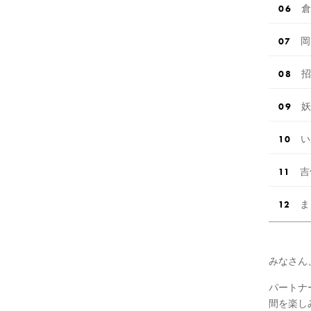
倉
岡
招
妖
い
吉
ま
みなさん
パートナ
間を楽し