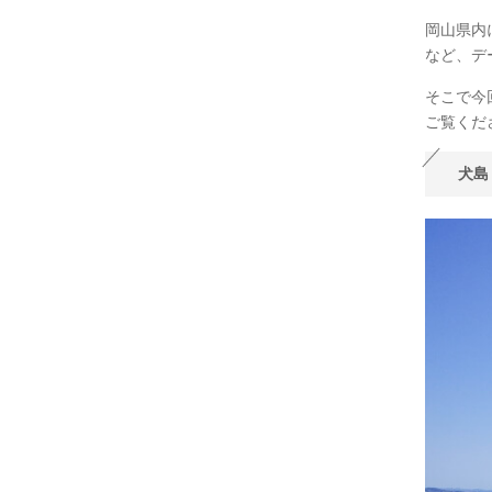
岡山県内
など、デ
そこで今
ご覧くだ
犬島