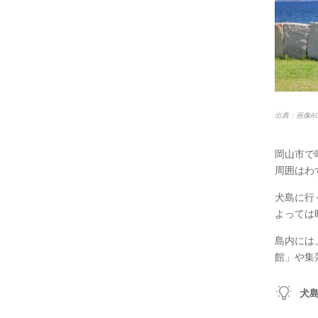
出典：画像A
岡山市で
周囲はわ
犬島に行
よっては
島内には
館」や集
犬