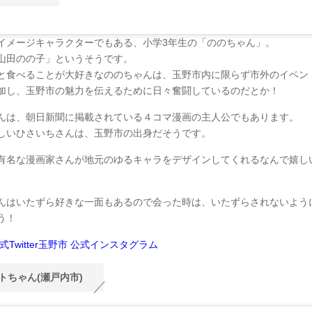
イメージキャラクターでもある、小学3年生の「ののちゃん」。
山田のの子」というそうです。
と食べることが大好きなののちゃんは、玉野市内に限らず市外のイベン
加し、玉野市の魅力を伝えるために日々奮闘しているのだとか！
んは、朝日新聞に掲載されている４コマ漫画の主人公でもあります。
しいひさいちさんは、玉野市の出身だそうです。
有名な漫画家さんが地元のゆるキャラをデザインしてくれるなんで嬉し
んはいたずら好きな一面もあるので会った時は、いたずらされないよう
う！
Twitter
玉野市 公式インスタグラム
トちゃん(瀬戸内市)