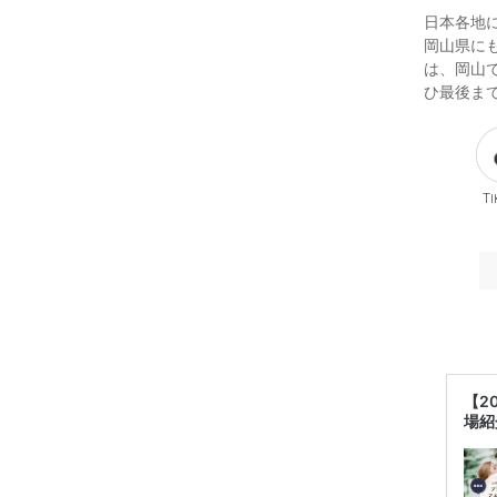
日本各地
岡山県に
は、岡山
ひ最後ま
Ti
【2
場紹