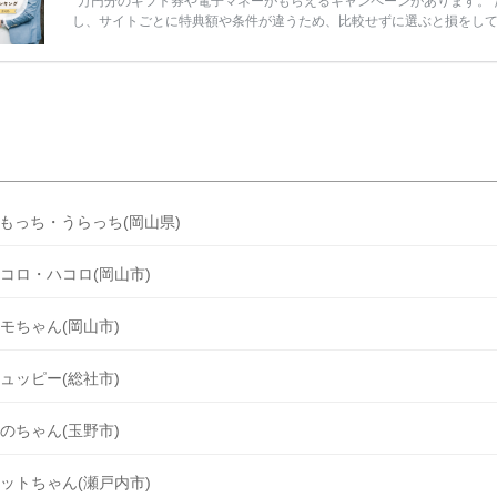
万円分のギフト券や電子マネーがもらえるキャンペーンがあります。 
し、サイトごとに特典額や条件が違うため、比較せずに選ぶと損をし
うことも……。 そこでこの記事では、【2026年8月最新】結婚式場見
ンペーン特典ランキングを公開！ 比較サイト：プラコレ、ゼクシィ、
メ、マイナビ 掲載内容：特典金額・条件・応募方法・注意点 「どこが
得？」「プラコレの特典は？」といった疑問も解決します。 まずは診
補を絞れる「ウェディング診断」か、体験型 […]
続きを読む
もっち・うらっち(岡山県)
コロ・ハコロ(岡山市)
モちゃん(岡山市)
ュッピー(総社市)
のちゃん(玉野市)
ットちゃん(瀬戸内市)