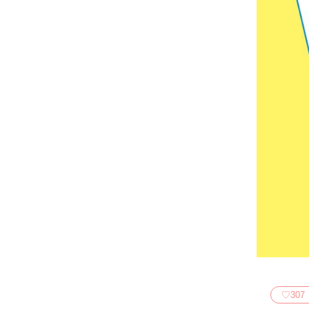
♡
307