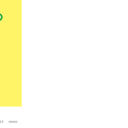
14
views