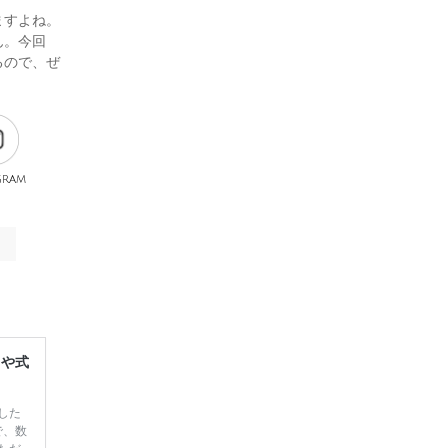
ますよね。
ん。今回
るので、ぜ
gram
レや式
した
で、数