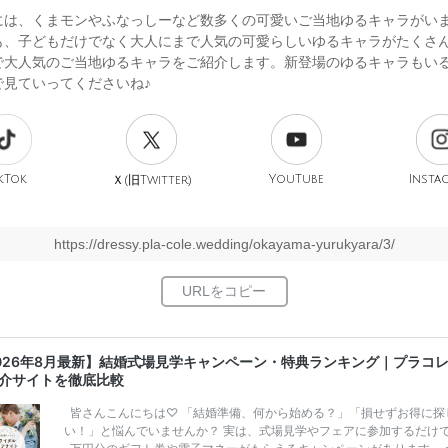
には、くまモンやふなっしーなど数多くの可愛いご当地ゆるキャラがい
も、子どもだけでなく大人にまで人気の可愛らしいゆるキャラがたくさ
で大人気のご当地ゆるキャラをご紹介します。新登場のゆるキャラもい
で見ていってくださいね♪
kTok
旧
YouTube
Insta
Ｘ(
Twitter)
https://dressy.pla-cole.wedding/okayama-yurukyara/3/
026年8月最新】結婚式場見学キャンペーン・特典ランキング｜プラコ
介サイトを徹底比較
皆さんこんにちは♡ 「結婚準備、何から始める？」「損せずお得に探
い！」と悩んでいませんか？ 実は、式場見学やフェアに参加するだけ