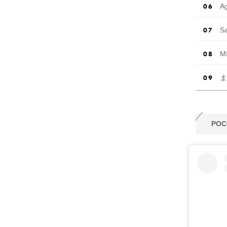
A
S
M
ま
POC