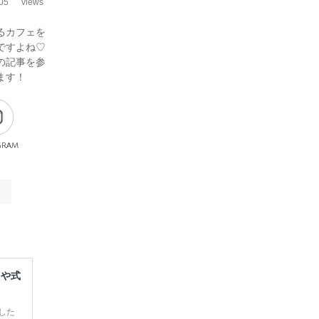
05
views
るカフェを
ですよね♡
の記事を参
ます！
gram
レや式
した