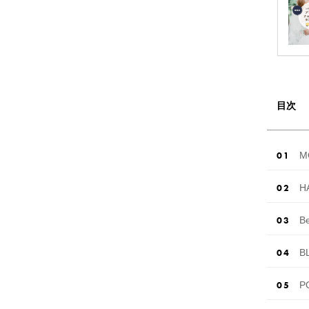
目次
M
H
B
B
P