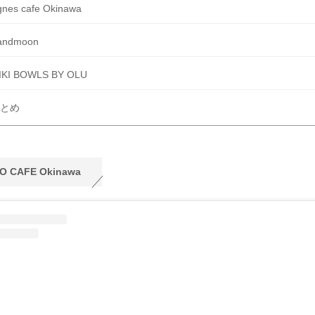
gnes cafe Okinawa
andmoon
IKI BOWLS BY OLU
とめ
O CAFE Okinawa