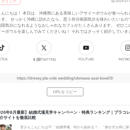
2024.07.
クリップ
こんにちは！ 本日は、沖縄県にある美味しいアサイーボウルが食べられ
ます。 せっかく沖縄に訪れたなら、思う存分南国気分を味わいたいもの
南国気分になれるようなおしゃれなカフェがたくさんあります。 ぜひこ
イーボウルを楽しんでみてくださいね！ それではさっそく紹介していき
kTok
旧
YouTube
Insta
Ｘ(
Twitter)
https://dressy.pla-cole.wedding/okinawa-asai-bowl/3/
026年8月最新】結婚式場見学キャンペーン・特典ランキング｜プラコ
介サイトを徹底比較
皆さんこんにちは♡ 「結婚準備、何から始める？」「損せずお得に探