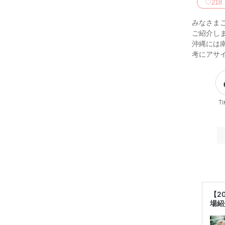
♡
218
みなさま
ご紹介し
沖縄には
考にアサ
Ti
【2
場紹