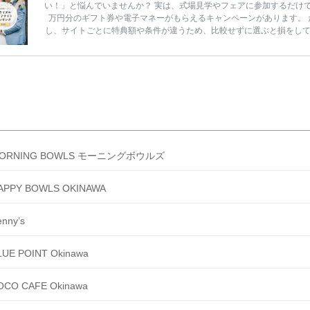
い！」と悩んでいませんか？ 実は、式場見学やフェアに参加するだけ
万円分のギフト券や電子マネーがもらえるキャンペーンがあります。 
し、サイトごとに特典額や条件が違うため、比較せずに選ぶと損をし
うことも……。 そこでこの記事では、【2026年8月最新】結婚式場見
ンペーン特典ランキングを公開！ 比較サイト：プラコレ、ゼクシィ、
メ、マイナビ 掲載内容：特典金額・条件・応募方法・注意点 「どこが
得？」「プラコレの特典は？」といった疑問も解決します。 まずは診
補を絞れる「ウェディング診断」か、体験型 […]
続きを読む
ORNING BOWLS モーニングボウルズ
APPY BOWLS OKINAWA
enny’s
LUE POINT Okinawa
OCO CAFE Okinawa