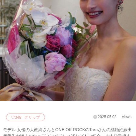
2025.05.08
views
♡
349
クリップ
モデル 女優の大政絢さんとONE OK ROCKのToruさんの結婚妊娠出