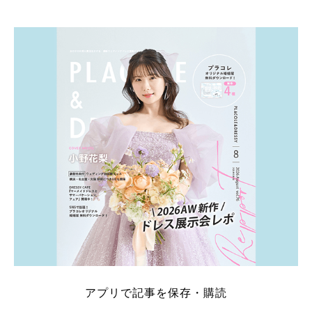
そこでこの記事では、【2026年8月最新】結婚式場見
学キャンペーン特典ランキングを公開！ 比較サイ
ト：プラコレ、ゼクシィ、ハナユメ、マイナビ 掲載
内容：特典金額・条件・応募方法・注意点 「どこが
一番お得？」「プラコレの特典は？」といった疑問も
解決します。 まずは診断で候補を絞れる「ウェディ
ング診断」か、体験型 […]
続きを読む
アプリで記事を保存・購読