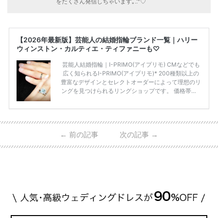
をたくさん発信しちゃいます｡.:*♡
【2026年最新版】芸能人の結婚指輪ブランド一覧｜ハリー
ウィンストン・カルティエ・ティファニーも♡
芸能人結婚指輪｜I-PRIMO(アイプリモ) CMなどでも
広く知られるI-PRIMO(アイプリモ)* 200種類以上の
豊富なデザインとセレクトオーダーによって理想のリ
ングを見つけられるリングショップです。 価格帯は2
0万円から50万円ほどの予算でも夫婦2人分の指輪購
入が可能♩ コスパ的にも20代の若い夫婦に人気のよ
うです♡ 志田未来さんの指輪 📺TV 情報📺#日本テレ
ビ 系 にて10月5日22時～スタートする水曜ドラマ『
←
前の記事
次の記事
→
#ファーストペンギン! 』で山藤 そよ役を演じます💁🏻‍♀️
皆さま、ぜひ📺ご覧ください🙏🏻https://t.co/CqTMZ
Ns4lf… @ntv_penguin pic […]
続きを読む