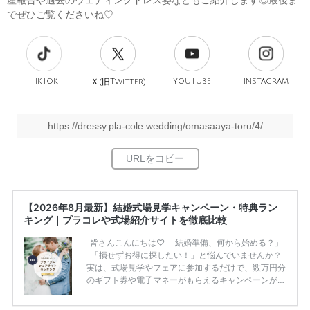
産報告や過去のウェディングドレス姿などもご紹介します◎最後ま
でぜひご覧くださいね♡
TikTok
旧
YouTube
Instagram
Ｘ(
Twitter)
https://dressy.pla-cole.wedding/omasaaya-toru/4/
【2026年8月最新】結婚式場見学キャンペーン・特典ラン
キング｜プラコレや式場紹介サイトを徹底比較
皆さんこんにちは♡ 「結婚準備、何から始める？」
「損せずお得に探したい！」と悩んでいませんか？
実は、式場見学やフェアに参加するだけで、数万円分
のギフト券や電子マネーがもらえるキャンペーンがあ
ります。 ただし、サイトごとに特典額や条件が違う
ため、比較せずに選ぶと損をしてしまうことも……。