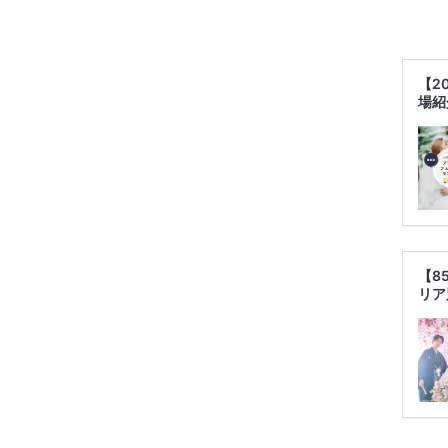
【2
場紹
【8
リア