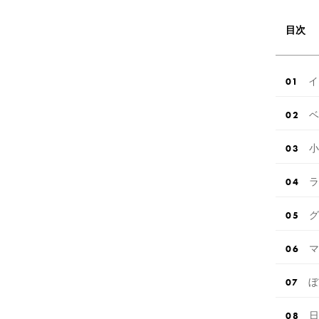
目次
イ
ベ
小
ラ
グ
マ
ぼ
日