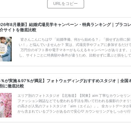
026年8月最新】結婚式場見学キャンペーン・特典ランキング｜プラコ
介サイトを徹底比較
皆さんこんにちは♡ 「結婚準備、何から始める？」「損せずお得に探
い！」と悩んでいませんか？ 実は、式場見学やフェアに参加するだけ
万円分のギフト券や電子マネーがもらえるキャンペーンがあります。 
し、サイトごとに特典額や条件が違うため、比較せずに選ぶと損をし
うことも……。 そこでこの記事では、【2026年8月最新】結婚式場見
ンペーン特典ランキングを公開！ 比較サイト：プラコレ、ゼクシィ、
メ、マイナビ 掲載内容：特典金額・条件・応募方法・注意点 「どこが
得？」「プラコレの特典は？」といった疑問も解決します。 まずは診
5％が実施＆97％が満足】フォトウェディングおすすめスタジオ｜全国
補を絞れる「ウェディング診断」か、体験型 […]
続きを読む
別に徹底比較
エリア別のフォトスタジオ 【北海道】【関東】aim 丁寧なカウンセリン
ファッション雑誌などでも使われる手法を用いて行われる撮影のクオリ
の高さが人気のフォトスタジオ「aim（エイム）」。 全カットデータが
から含まれているプランがあるので安心♡ カウンセリングをしっかり行
くれるのでイメージに合った写真を撮影してもらえ、かわいい雰囲気の
を得意としているのでキュートな雰囲気が希望の花嫁さまにおすすめな
ジオ♡ スタジオ完全貸切プランなら価格は高めなものの、衣装も着放題