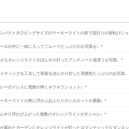
族・友人と撮影したり、店内どこでも撮影できるので色々なシーンが撮
すよ◎ 洋装スタジオフォト ¥39,800 […]
続きを読む
ンパクト大◎ビッグサイズのマーキーライトの前で流行りの寝転びショ
ールの中に一緒に入って♡ムードたっぷりのお写真を♩*
さなオレンジライトがぼんやり灯ったアンティーク感漂うお写真♩*
イティングを工夫して和装をぼんやり灯した雰囲気たっぷりのお写真♩
レーのドレスに電飾が輝くキラキラショット♩*
ーキーライトの奥に浮かぶおふたりのシルエットが素敵♩*
んやり浮かび上がった無数のオレンジライトがオシャレ♩*
が暮れたガーデンにオレンジライトが灯ったロマンティックなダンスシ