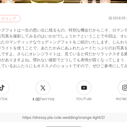
2018.05.
クリップ
ングフォトは一生の思い出に残るもの。特別な機会だからこそ、ロマン
お写真を撮影してみるのはいかがでしょうか？ということで今回は、オ
れたロマンティックなウェディングフォトをご紹介いたします。じんわ
ジライトを使うことで、あたたかみにあふれたムードたっぷりのお写真
んですよ。さらにオレンジライトは、見ていると何だかリラックスする
のがありますよね。慣れない撮影でどうしても表情が固くなってしまう
えているおふたりにもオススメのショットですので、ぜひご参考にして
kTok
旧
YouTube
Insta
Ｘ(
Twitter)
https://dressy.pla-cole.wedding/orange-light/2/