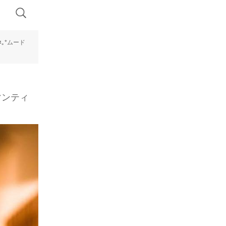
｡*ムード
マンティ