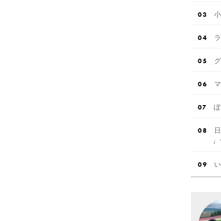
小
ラ
グ
マ
ぼ
日
♩
い