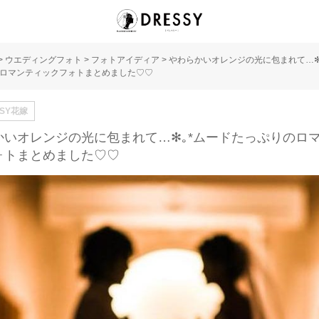
>
ウエディングフォト
>
フォトアイディア
>
やわらかいオレンジの光に包まれて…✻
ロマンティックフォトまとめました♡♡
SSY花嫁
かいオレンジの光に包まれて…✻｡*ムードたっぷりのロ
ォトまとめました♡♡