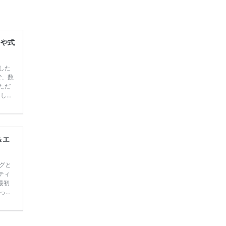
レや式
した
で、数
ただ
てしま
学キャ
ハナユ
一番お
断で候
＆エ
グと
ティ
最初
って
写真
スタ
で家