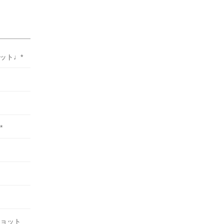
れま
ット♩*
*
ョット