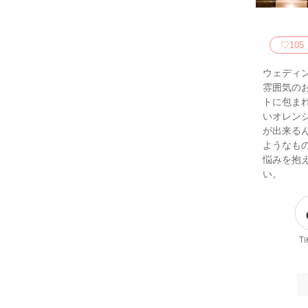
♡
105
ウェディ
雰囲気の
トに包ま
いオレン
が出来る
ようなも
悩みを抱
い。
Ti