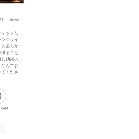
31
views
ティックな
レンジライ
りと柔らか
を撮ること
癒し効果の
、なんてお
みてくださ
gram