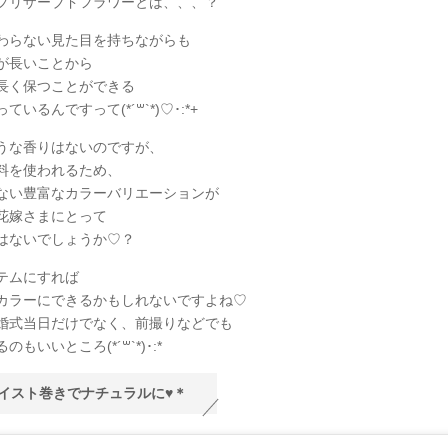
プリザーブドフラワーとは、、、？
わらない見た目を持ちながらも
が長いことから
長く保つことができる
ているんですって(*´꒳`*)♡･:*+
うな香りはないのですが、
料を使われるため、
ない豊富なカラーバリエーションが
花嫁さまにとって
はないでしょうか♡？
テムにすれば
カラーにできるかもしれないですよね♡
婚式当日だけでなく、前撮りなどでも
もいいところ(*´꒳`*)･:*
イスト巻きでナチュラルに♥＊