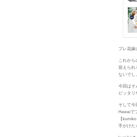
プレ花嫁
これから
迎えられ
ないでしょ
今回はそ
ピッタリ
そして今
Hawa
【kum
手がけたも