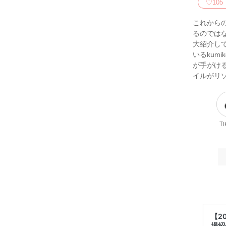
♡
105
これから
るのでは
大紹介し
いるkum
が手がけ
イルがリ
Ti
【2
場紹