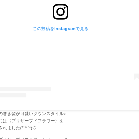
この投稿をInstagramで見る
の巻き髪が可愛いダウンスタイル♪
には〈プリザーブドフラワー〉を
れました(*´꒳`*)♡