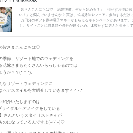
皆さんこんにちは♡ 「結婚準備、何から始める？」「損せずお得に探
い！」と悩んでいませんか？ 実は、式場見学やフェアに参加するだけ
万円分のギフト券や電子マネーがもらえるキャンペーンがあります。 
し、サイトごとに特典額や条件が違うため、比較せずに選ぶと損をし
うことも……。 そこでこの記事では、【2026年8月最新】結婚式場見
ンペーン特典ランキングを公開！ 比較サイト：プラコレ、ゼクシィ、
メ、マイナビ 掲載内容：特典金額・条件・応募方法・注意点 「どこが
得？」「プラコレの特典は？」といった疑問も解決します。 まずは診
の皆さまこんにちは♡
補を絞れる「ウェディング診断」か、体験型 […]
続きを読む
の季節、リゾート地でのウェディングを
る花嫁さまもたくさんいらっしゃるのでは
うか？？(*´꒳`*)♩
んなリゾートウェディングに
なヘアスタイルを大紹介していきます＾＾･:*
回紹介いたしますのは
iでブライダルヘアメイクをしている
iko】さんというスタイリストさんが
のになっているんですよ(⑅ˊᵕˋ⑅)♡