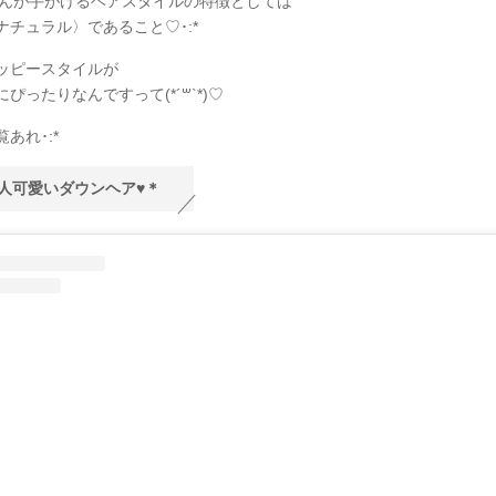
koさんが手がけるヘアスタイルの特徴としては
ナチュラル〉であること♡･:*
ッピースタイルが
ぴったりなんですって(*´꒳`*)♡
あれ･:*
人可愛いダウンヘア♥＊