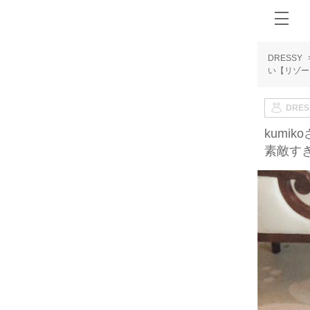
DRESSY
い【リゾー
DRE
kum
素敵すぎ