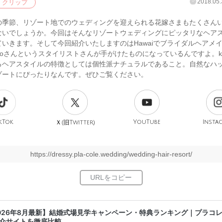
2018.05.
クリップ
の季節、リゾート地でのウェディングを迎えられる花嫁さまもたくさん
ないでしょうか。今回はそんなリゾートウェディングにピッタリなヘア
ていきます。そして今回紹介いたしますのはHawaiでブライダルヘアメ
ikoさんというスタイリストさんが手がけたものになっているんですよ。ku
るヘアスタイルの特徴としては個性派ナチュラルであること。自然なハ
ゾートにぴったりなんです。ぜひご覧ください。
kTok
旧
YouTube
Insta
Ｘ(
Twitter)
https://dressy.pla-cole.wedding/wedding-hair-resort/
026年8月最新】結婚式場見学キャンペーン・特典ランキング｜プラコ
介サイトを徹底比較