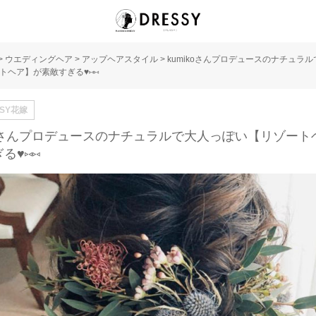
>
ウエディングヘア
>
アップヘアスタイル
>
kumikoさんプロデュースのナチュラ
トヘア】が素敵すぎる♥⑅⑅
SSY花嫁
ikoさんプロデュースのナチュラルで大人っぽい【リゾート
る♥⑅⑅