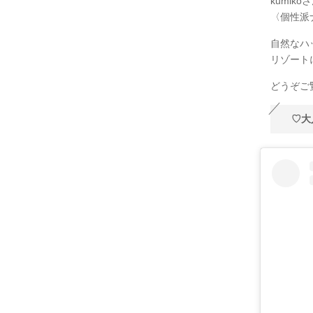
kumi
〈個性派
自然なハ
リゾートに
どうぞご覧
♡大