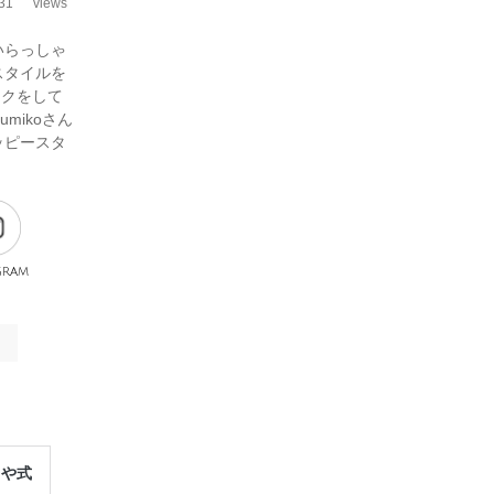
31
views
いらっしゃ
スタイルを
イクをして
mikoさん
ッピースタ
gram
レや式