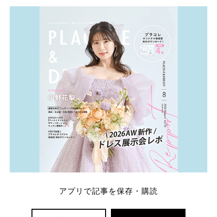
学キャンペーン特典ランキングを公開！ 比較サイ
ト：プラコレ、ゼクシィ、ハナユメ、マイナビ 掲載
内容：特典金額・条件・応募方法・注意点 「どこが
一番お得？」「プラコレの特典は？」といった疑問も
解決します。 まずは診断で候補を絞れる「ウェディ
ング診断」か、体験型 […]
続きを読む
アプリで記事を保存・購読