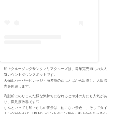
船上クルージングサンタマリアクルーズは、毎年完売御礼の大人
気カウントダウンスポットです。
天保山ハーバービレッジ・海遊館の西はとばから出港し、大阪港
内を周遊します。
海賊船にのりこんだ様な気持ちになれると海外の方にも人気があ
り、満足度抜群です♡
なんといっても船上からの夜景は、他にない景色！、そしてタイ
ミングが合えば、USJのカウントダウン花火も船上からみれるか