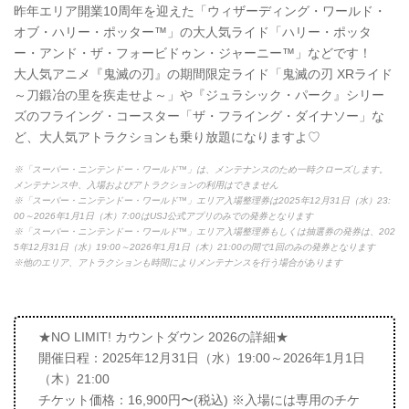
昨年エリア開業10周年を迎えた「ウィザーディング・ワールド・
オブ・ハリー・ポッター™」の大人気ライド「ハリー・ポッタ
ー・アンド・ザ・フォービドゥン・ジャーニー™」などです！
大人気アニメ『鬼滅の刃』の期間限定ライド「鬼滅の刃 XRライド
～刀鍛冶の里を疾走せよ～」や『ジュラシック・パーク』シリー
ズのフライング・コースター「ザ・フライング・ダイナソー」な
ど、大人気アトラクションも乗り放題になりますよ♡
※「スーパー・ニンテンドー・ワールド™」は、メンテナンスのため一時クローズします。
メンテナンス中、入場およびアトラクションの利用はできません
※「スーパー・ニンテンドー・ワールド™」エリア入場整理券は2025年12月31日（水）23:
00～2026年1月1日（木）7:00はUSJ公式アプリのみでの発券となります
※「スーパー・ニンテンドー・ワールド™」エリア入場整理券もしくは抽選券の発券は、202
5年12月31日（水）19:00～2026年1月1日（木）21:00の間で1回のみの発券となります
※他のエリア、アトラクションも時間によりメンテナンスを行う場合があります
★NO LIMIT! カウントダウン 2026の詳細★
開催日程：2025年12月31日（水）19:00～2026年1月1日
（木）21:00
チケット価格：16,900円〜(税込) ※入場には専用のチケ