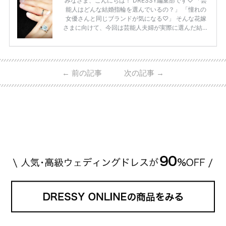
みなさま、こんにちは！ DRESSY編集部です♡ 「芸
能人はどんな結婚指輪を選んでいるの？」 「憧れの
女優さんと同じブランドが気になる♡」 そんな花嫁
さまに向けて、今回は芸能人夫婦が実際に選んだ結婚
指輪・婚約指輪をブランド別にまとめました！ ハリ
ーウィンストンやカルティエ、ティファニーなど世界
的ハイブランドから、俄（NIWAKA）やI-PRIMOなど
日本で人気のブランドまで幅広くご紹介。 さらに、
←
前の記事
次の記事
→
・愛用している芸能人夫婦 ・リングの特徴や魅力 ・
推定価格帯 ・花嫁人気が高い理由 などもあわせて解
説していきます♡ 「芸能人の結婚指輪ってやっぱり
高い？」 「手が届くブランドもある？」 「人気ブラ
[…]
続きを読む