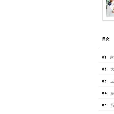
目次
露
大
玉
布
高