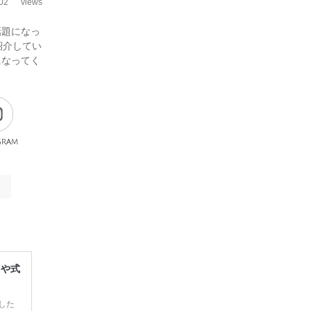
02
views
話題になっ
紹介してい
になってく
gram
レや式
した