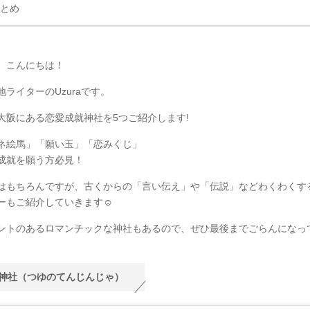
とめ
、こんにちは！
地ライターのUzuraです。
大阪にある恋愛成就神社を5つご紹介します!
ネ絵馬」「願い玉」「恋みくじ」
成就を願う方必見！
はもちろんですが、古くからの「言い伝え」や「伝説」などわくわくす
ーもご紹介していきます☺︎
ントのあるロマンチックな神社もあるので、ぜひ最後までごらんになっ
神社（つゆのてんじんじゃ）