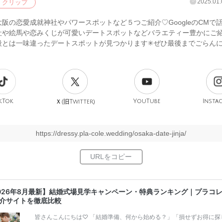
2025.01.
クリップ
阪の恋愛成就神社やパワースポットなど５つご紹介♡GoogleのCMで
社や絵馬や恋みくじが可愛いデートスポットなどバラエティー豊かにご
段とは一味違ったデートスポットが見つかります✳︎ぜひ最後までごらん
！
kTok
旧
YouTube
Insta
Ｘ(
Twitter)
https://dressy.pla-cole.wedding/osaka-date-jinja/
026年8月最新】結婚式場見学キャンペーン・特典ランキング｜プラコ
介サイトを徹底比較
皆さんこんにちは♡ 「結婚準備、何から始める？」「損せずお得に探