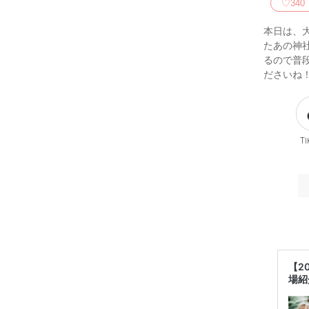
♡
340
本日は、大
たあの神
るので普
ださいね
Ti
【2
場紹