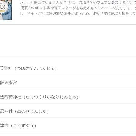
い！」と悩んでいませんか？ 実は、式場見学やフェアに参加するだけ
万円分のギフト券や電子マネーがもらえるキャンペーンがあります。 
し、サイトごとに特典額や条件が違うため、比較せずに選ぶと損をし
うことも……。 そこでこの記事では、【2026年8月最新】結婚式場見
ンペーン特典ランキングを公開！ 比較サイト：プラコレ、ゼクシィ、
メ、マイナビ 掲載内容：特典金額・条件・応募方法・注意点 「どこが
得？」「プラコレの特典は？」といった疑問も解決します。 まずは診
補を絞れる「ウェディング診断」か、体験型 […]
続きを読む
天神社（つゆのてんじんじゃ）
阪天満宮
造稲荷神社（たまつくりいなりじんじゃ）
忍神社（ぬのせじんじゃ）
津宮（こうずぐう）