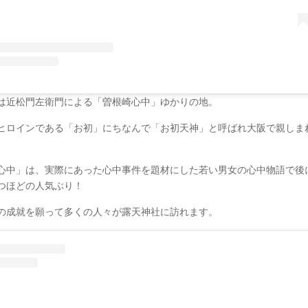
は近松門左衛門による「曽根崎心中」ゆかりの地。
ヒロインである「お初」にちなんで「お初天神」と呼ばれ大阪で親しま
心中」は、実際にあった心中事件を題材にした若い男女の心中物語で後
つほどの人気ぶり！
の成就を願って多くの人々が露天神社に訪れます。