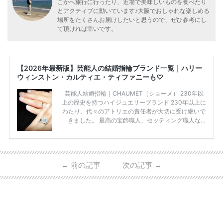
こかへ旅行に行ったり、近場で美味しいものを食べたり
とアクティブに動いています♪大阪でおしゃれな楽しめる
場所をたくさんお届けしたいと思うので、ぜひ参考にし
て頂ければ幸いです。
【2026年最新版】芸能人の結婚指輪ブランド一覧｜ハリー
ウィンストン・カルティエ・ティファニーも♡
芸能人結婚指輪｜CHAUMET（ショーメ） 230年以
上の歴史を持つハイジュエリーブランド 230年以上に
わたり、代々のアトリエの責任者が大切に受け継いで
きました。 最高の宝飾職人、セッティング職人な
ど、 ジュエリー製作にかかわる人々が、厳選された
高品質の宝石を扱っています。 至高のデザインと品
質にうっとりしてしまうブランドです♡ 矢沢心さ
ん・魔裟斗さんの婚約指輪 魔裟斗さんが矢沢さんに
←
前の記事
次の記事
→
贈られた指輪は1カラットのものです。 ショーメの価
格相場は30万～60万ですが、 高いものだと数百万円
程です。1カラットが約200万円なので、 魔裟斗さん
が選んだ指輪は200万円以上のものだと想定できま
す。 【 […]
続きを読む