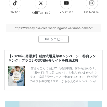
TikTok
旧
YouTube
Instagram
Ｘ(
Twitter)
https://dressy.pla-cole.wedding/osaka-xmas-cake/2/
【2026年8月最新】結婚式場見学キャンペーン・特典ラン
キング｜プラコレや式場紹介サイトを徹底比較
皆さんこんにちは♡ 「結婚準備、何から始める？」
「損せずお得に探したい！」と悩んでいませんか？
実は、式場見学やフェアに参加するだけで、数万円分
のギフト券や電子マネーがもらえるキャンペーンがあ
ります。 ただし、サイトごとに特典額や条件が違う
ため、比較せずに選ぶと損をしてしまうことも……。
そこでこの記事では、【2026年8月最新】結婚式場見
学キャンペーン特典ランキングを公開！ 比較サイ
ト：プラコレ、ゼクシィ、ハナユメ、マイナビ 掲載
内容：特典金額・条件・応募方法・注意点 「どこが