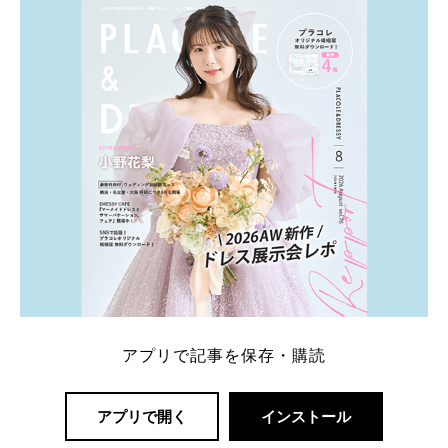
一番お得？」「プラコレの特典は？」といった疑問も
解決します。 まずは診断で候補を絞れる「ウェディ
ング診断」か、体験型 […]
続きを読む
アプリで記事を保存・購読
アプリで開く
インストール