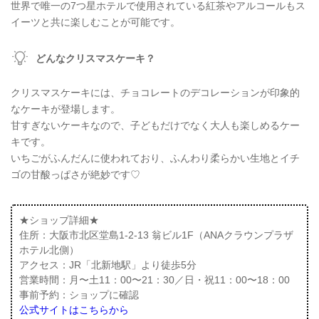
世界で唯一の7つ星ホテルで使用されている紅茶やアルコールもス
イーツと共に楽しむことが可能です。
どんなクリスマスケーキ？
クリスマスケーキには、チョコレートのデコレーションが印象的
なケーキが登場します。
甘すぎないケーキなので、子どもだけでなく大人も楽しめるケー
キです。
いちごがふんだんに使われており、ふんわり柔らかい生地とイチ
ゴの甘酸っぱさが絶妙です♡
★ショップ詳細★
住所：大阪市北区堂島1-2-13 翁ビル1F（ANAクラウンプラザ
ホテル北側）
アクセス：JR「北新地駅」より徒歩5分
営業時間：月〜土11：00〜21：30／日・祝11：00〜18：00
事前予約：ショップに確認
公式サイトはこちらから