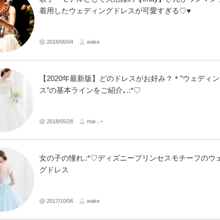
着用したウェディングドレスが可愛すぎる♡♥
2018/06/04
wake
【2020年最新版】どのドレスがお好み？＊”ウェディ
ス”の基本ラインをご紹介｡.:*♡
2018/05/28
mai ⸝⋆
女の子の憧れ.:*♡ディズニープリンセスモチーフのウ
グドレス
2017/10/06
wake