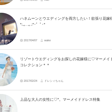
ハネムーンとウエディングを両方したい！欲張り花嫁
*:.｡. .｡.:*･゜ﾟ･*
2017/04/07
wake
リゾートウエディングをお探しの花嫁様に♡マーメイ
コレクション＊＊
2017/02/24
ドレシィちゃん
上品な大人の女性に♡*。マーメイドドレス特集