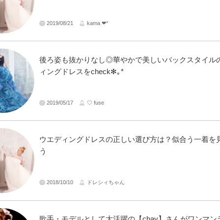
2019/08/21
kama ❤︎*
後ろ姿も抜かりなし◎華やかで美しいバックスタイル
ィングドレスをcheck✻｡*
2019/05/17
♡ fuse
ウエディングドレスの正しい選び方は？似合う一着を
う
2018/10/10
ドレシィちゃん
歌手・モデルとして大活躍の【chay】さんがワンマン