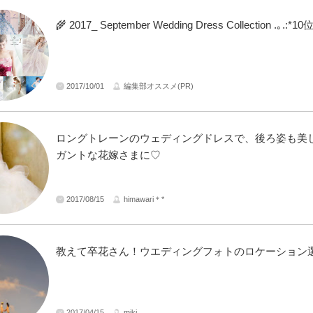
🌾 2017_ September Wedding Dress Collection .｡.:*
2017/10/01
編集部オススメ(PR)
ロングトレーンのウェディングドレスで、後ろ姿も美
ガントな花嫁さまに♡
2017/08/15
himawari＊*
教えて卒花さん！ウエディングフォトのロケーション
2017/04/15
miki