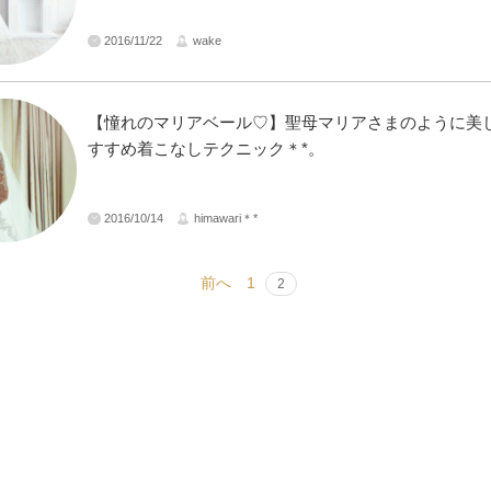
2016/11/22
wake
【憧れのマリアベール♡】聖母マリアさまのように美
すすめ着こなしテクニック＊*。
2016/10/14
himawari＊*
前へ
1
2