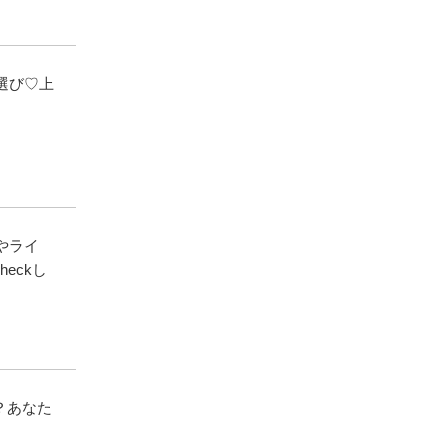
選び♡上
やライ
eckし
？あなた