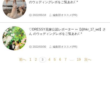
のウェディングレポをご覧あれ☾*
2022/05/18
編集部オススメ(PR)
♡DRESSY花嫁公認レポーター ➳【@hkr_17_wd】さ
ん のウェディングレポをご覧あれ☾*
2022/03/30
編集部オススメ(PR)
前へ
1
2
4
5
6
7
…
19
次へ
3