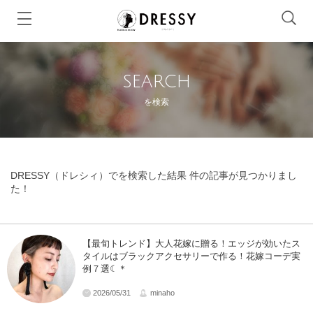
SEARCH
を検索
DRESSY（ドレシィ）でを検索した結果 件の記事が見つかりまし
た！
【最旬トレンド】大人花嫁に贈る！エッジが効いたス
タイルはブラックアクセサリーで作る！花嫁コーデ実
例７選☾＊
2026/05/31
minaho