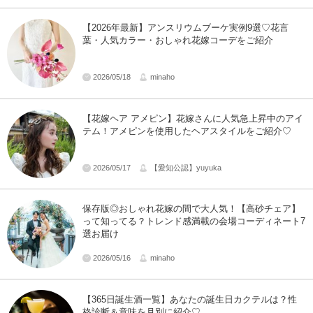
【2026年最新】アンスリウムブーケ実例9選♡花言
葉・人気カラー・おしゃれ花嫁コーデをご紹介
2026/05/18
minaho
【花嫁ヘア アメピン】花嫁さんに人気急上昇中のアイ
テム！アメピンを使用したヘアスタイルをご紹介♡
2026/05/17
【愛知公認】yuyuka
保存版◎おしゃれ花嫁の間で大人気！【高砂チェア】
って知ってる？トレンド感満載の会場コーディネート7
選お届け
2026/05/16
minaho
【365日誕生酒一覧】あなたの誕生日カクテルは？性
格診断＆意味を月別に紹介♡