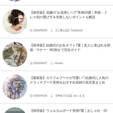
【保存版】花嫁の“お花挿しヘア”実例10選｜和装・ド
レス別の選び方＆失敗しないポイントも解説
2026/05/06
【三重公認】hutaboshi
【保存版】結婚式のお礼ギフト7選｜友人に喜ばれる相
場・マナー・NG例まで完全ガイド
2026/04/27
minaho
【最新版】カラフルブーケが可愛い♡結婚式に人気の
クラッチブーケ実例＆おすすめ花材の花言葉まとめ
2026/04/26
【神奈川公認】ゆいまる
【保存版】ウェルカムボード実例7選｜おしゃれ・DI