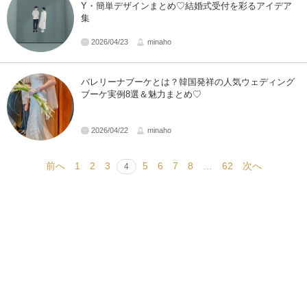
Y・簡単デザインまとめ♡結婚式受付を彩るアイデア
集
2026/04/23
minaho
バレリーナブーケとは？韓国発祥の人気ウェディング
ブーケ実例8選＆魅力まとめ♡
2026/04/22
minaho
前へ
1
2
3
5
6
7
8
…
62
次へ
4