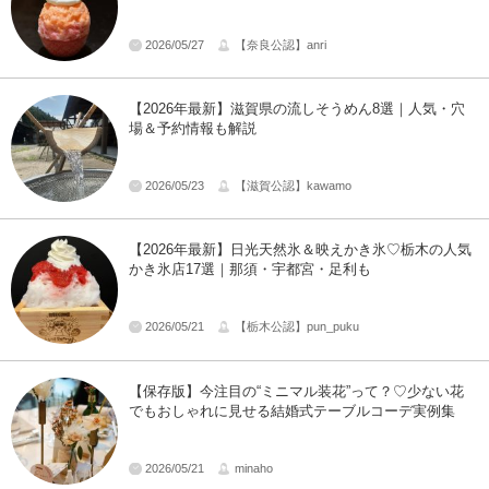
2026/05/27
【奈良公認】anri
【2026年最新】滋賀県の流しそうめん8選｜人気・穴
場＆予約情報も解説
2026/05/23
【滋賀公認】kawamo
【2026年最新】日光天然氷＆映えかき氷♡栃木の人気
かき氷店17選｜那須・宇都宮・足利も
2026/05/21
【栃木公認】pun_puku
【保存版】今注目の“ミニマル装花”って？♡少ない花
でもおしゃれに見せる結婚式テーブルコーデ実例集
2026/05/21
minaho