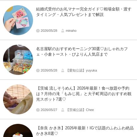
結婚式受付のお礼マナー完全ガイド♡相場金額・渡す
タイミング・人気プレゼントまで解説
2026/05/28
minaho
名古屋駅のおすすめモーニング30選♡おしゃれカフ
ェ・小倉トースト・ぴよりん人気店まで
2026/05/28
【愛知公認】yuyuka
【茨城 流しそうめん】2026年最新！食べ放題や予約
は？月待の滝「もみじ苑」と大子町周辺のおすすめ観
光スポット7選♡
2026/05/27
【茨城公認】Chee
【奈良 かき氷】2026年最新！IGで話題のふわふわ絶品
かき氷8選♡