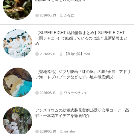
2026/05/13
かなに
【SUPER EIGHT 結婚情報まとめ】SUPER EIGHT
（関ジャニ∞）で結婚しているのは誰？最新情報まと
め
2026/05/11
【高知公認】mao
【聖地巡礼】ジブリ映画『紅の豚』の舞台6選｜アドリ
ア海・ドブロブニクなどモデル地を徹底解説
2026/05/11
ワタナベサツキ
アンスリウムの結婚式装花実例16選♡会場コーデ・高
砂・一本花アイデアを徹底紹介
2026/05/10
minaho