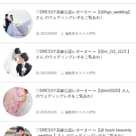
♡DRESSY花嫁公認レポーター ➳【@lhgn_wedding】
さん のウェディングレポをご覧あれ☾
2021/02/04
編集部オススメ(PR)
♡DRESSY花嫁公認レポーター ➳【@m_211_1123 】
さん のウェディングレポをご覧あれ☾
2021/02/01
編集部オススメ(PR)
♡DRESSY花嫁公認レポーター ➳【@tisf2020 】さん
のウェディングレポをご覧あれ☾
2021/01/31
編集部オススメ(PR)
♡DRESSY花嫁公認レポーター ➳【@ bushi.heavenly
_wedding 】さん のウェディングレポをご覧あれ☾