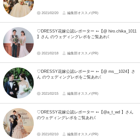
2021/02/20
編集部オススメ(PR)
♡DRESSY花嫁公認レポーター ➳【@ hiro.chika_1011
】さん のウェディングレポをご覧あれ☾
2021/02/18
編集部オススメ(PR)
♡DRESSY花嫁公認レポーター ➳【@ ms__1024 】さ
ん のウェディングレポをご覧あれ☾
2021/02/15
編集部オススメ(PR)
♡DRESSY花嫁公認レポーター ➳【@a_t_wd 】さん
のウェディングレポをご覧あれ☾
2021/02/10
編集部オススメ(PR)