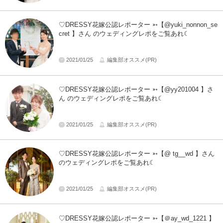
♡DRESSY花嫁公認レポーター ➳【@yuki_nonnon_se
cret 】さん のウェディングレポをご覧あれ☾
2021/01/25
編集部オススメ(PR)
♡DRESSY花嫁公認レポーター ➳【@yy201004 】さ
ん のウェディングレポをご覧あれ☾
2021/01/25
編集部オススメ(PR)
♡DRESSY花嫁公認レポーター ➳【@ tg__wd 】さん
のウェディングレポをご覧あれ☾
2021/01/25
編集部オススメ(PR)
♡DRESSY花嫁公認レポーター ➳【＠ay_wd_1221 】