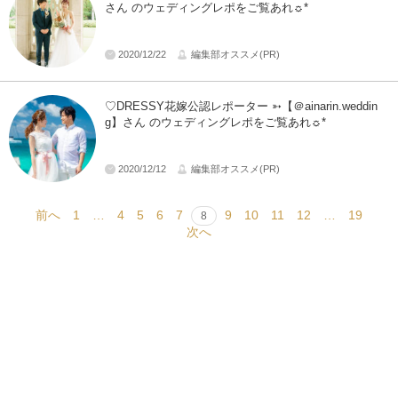
さん のウェディングレポをご覧あれ☼*
2020/12/22
編集部オススメ(PR)
♡DRESSY花嫁公認レポーター ➳【＠ainarin.weddin
g】さん のウェディングレポをご覧あれ☼*
2020/12/12
編集部オススメ(PR)
前へ
1
…
4
5
6
7
9
10
11
12
…
19
8
次へ