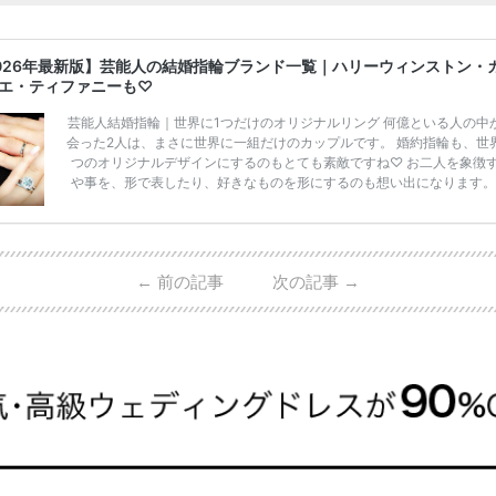
026年最新版】芸能人の結婚指輪ブランド一覧｜ハリーウィンストン・
エ・ティファニーも♡
芸能人結婚指輪｜世界に1つだけのオリジナルリング 何億といる人の中
会った2人は、まさに世界に一組だけのカップルです。 婚約指輪も、世
つのオリジナルデザインにするのもとても素敵ですね♡ お二人を象徴
や事を、形で表したり、好きなものを形にするのも想い出になります。
彩さん・HIROさんの婚約指輪 出典:オスカープロモーション公式HPよ
2011年9月に結婚した女優の上戸彩さんとEXILEのHIROさん。 上戸さ
った婚約指輪は、HIROさんの お知り合いのデザイナーに頼んだ特注品
と。 ダイヤモンドがたくさん散りばめられているそうです。 神田うの
←
前の記事
次の記事
→
西村拓郎さ […]
続きを読む