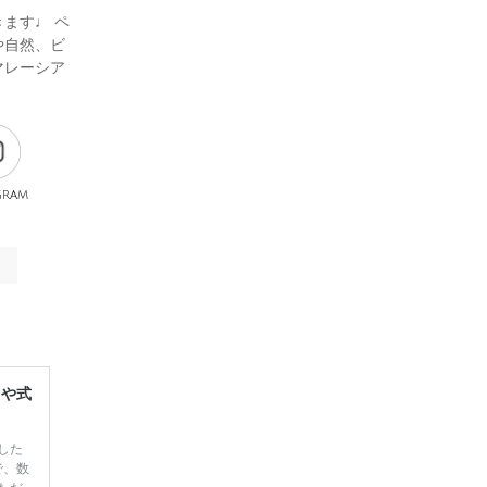
ます♩ ペ
や自然、ビ
マレーシア
gram
レや式
した
で、数