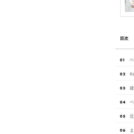
目次
ペ
K
建
ペ
近
ま