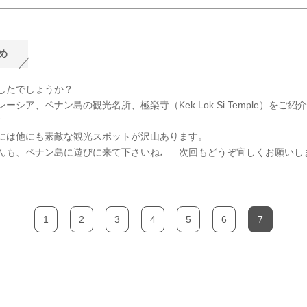
め
したでしょうか？
ーシア、ペナン島の観光名所、極楽寺（Kek Lok Si Temple）をご紹
には他にも素敵な観光スポットが沢山あります。
んも、ペナン島に遊びに来て下さいね♩ 次回もどうぞ宜しくお願いし
1
2
3
4
5
6
7