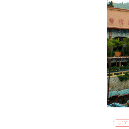
♡
220