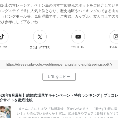
力沢山のマレーシア、ペナン島のおすすめ観光スポットをご紹介していき
ロングステイで常に人気上位となり、歴史地区やハイキングのできる山
ョッピングモール等、見所満載です。ご夫婦、カップル、友人同士での
ぜひ参考にして下さいね
kTok
旧
YouTube
Insta
Ｘ(
Twitter)
https://dressy.pla-cole.wedding/penangisland-sightseeingspot/7/
026年8月最新】結婚式場見学キャンペーン・特典ランキング｜プラコ
介サイトを徹底比較
皆さんこんにちは♡ 「結婚準備、何から始める？」「損せずお得に探
い！」と悩んでいませんか？ 実は、式場見学やフェアに参加するだけ