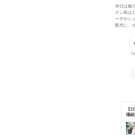
本日は魅
ナン島は
ーチやシ
観光に、
Ti
【2
場紹