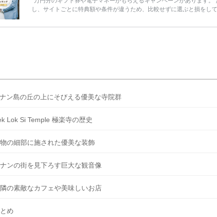
万円分のギフト券や電子マネーがもらえるキャンペーンがあります。 
し、サイトごとに特典額や条件が違うため、比較せずに選ぶと損をし
うことも……。 そこでこの記事では、【2026年8月最新】結婚式場見
ンペーン特典ランキングを公開！ 比較サイト：プラコレ、ゼクシィ、
メ、マイナビ 掲載内容：特典金額・条件・応募方法・注意点 「どこが
得？」「プラコレの特典は？」といった疑問も解決します。 まずは診
補を絞れる「ウェディング診断」か、体験型 […]
続きを読む
ナン島の丘の上にそびえる優美な寺院群
ek Lok Si Temple 極楽寺の歴史
物の細部に施された優美な装飾
ナンの街を見下ろす巨大な観音像
隣の素敵なカフェや美味しいお店
とめ