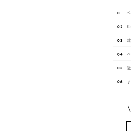
ペ
K
建
ペ
近
ま