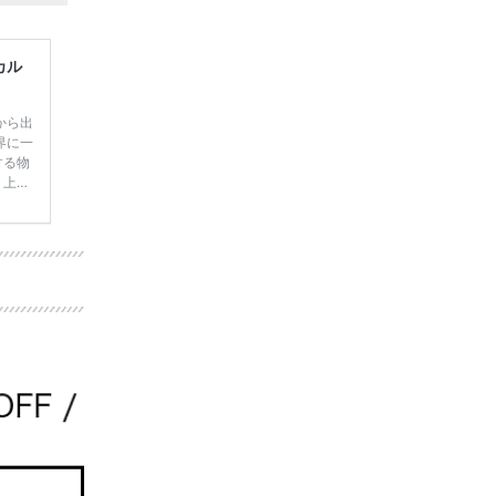
カル
から出
界に一
する物
 上戸
り引用
んに贈
とのこ
さん・