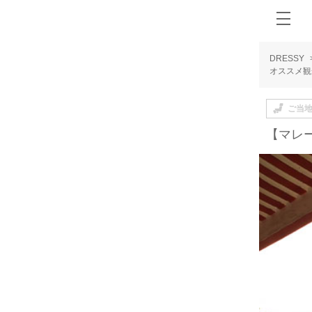
DRESSY
オススメ観
ご当
【マレ