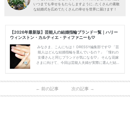
いつまでも幸せをもたらしますように...たくさんの素敵
な結婚式を広めてたくさんの幸せを世界に届けます！
【2026年最新版】芸能人の結婚指輪ブランド一覧｜ハリー
ウィンストン・カルティエ・ティファニーも♡
みなさま、こんにちは！ DRESSY編集部です♡ 「芸
能人はどんな結婚指輪を選んでいるの？」 「憧れの
女優さんと同じブランドが気になる♡」 そんな花嫁
さまに向けて、今回は芸能人夫婦が実際に選んだ結婚
指輪・婚約指輪をブランド別にまとめました！ ハリ
ーウィンストンやカルティエ、ティファニーなど世界
的ハイブランドから、俄（NIWAKA）やI-PRIMOなど
日本で人気のブランドまで幅広くご紹介。 さらに、
←
前の記事
次の記事
→
・愛用している芸能人夫婦 ・リングの特徴や魅力 ・
推定価格帯 ・花嫁人気が高い理由 などもあわせて解
説していきます♡ 「芸能人の結婚指輪ってやっぱり
高い？」 「手が届くブランドもある？」 「人気ブラ
[…]
続きを読む