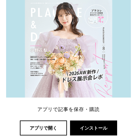
内容：特典金額・条件・応募方法・注意点 「どこが
一番お得？」「プラコレの特典は？」といった疑問も
解決します。 まずは診断で候補を絞れる「ウェディ
ング診断」か、体験型 […]
続きを読む
アプリで記事を保存・購読
アプリで開く
インストール