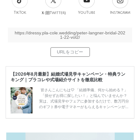
TikTok
旧
YouTube
Instagram
Ｘ(
Twitter)
https://dressy.pla-cole.wedding/peter-langner-bridal-202
1-22-vol2/
【2026年8月最新】結婚式場見学キャンペーン・特典ラン
キング｜プラコレや式場紹介サイトを徹底比較
皆さんこんにちは♡ 「結婚準備、何から始める？」
「損せずお得に探したい！」と悩んでいませんか？
実は、式場見学やフェアに参加するだけで、数万円分
のギフト券や電子マネーがもらえるキャンペーンがあ
ります。 ただし、サイトごとに特典額や条件が違う
ため、比較せずに選ぶと損をしてしまうことも……。
そこでこの記事では、【2026年8月最新】結婚式場見
学キャンペーン特典ランキングを公開！ 比較サイ
ト：プラコレ、ゼクシィ、ハナユメ、マイナビ 掲載