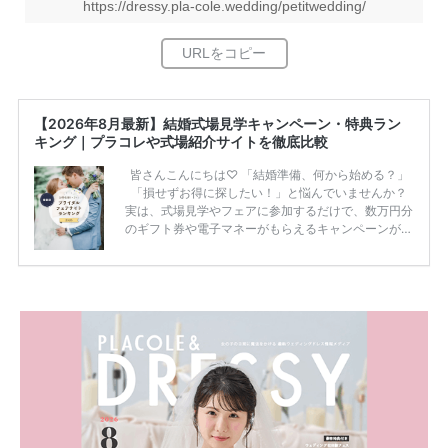
https://dressy.pla-cole.wedding/petitwedding/
【2026年8月最新】結婚式場見学キャンペーン・特典ラン
キング｜プラコレや式場紹介サイトを徹底比較
皆さんこんにちは♡ 「結婚準備、何から始める？」
「損せずお得に探したい！」と悩んでいませんか？
実は、式場見学やフェアに参加するだけで、数万円分
のギフト券や電子マネーがもらえるキャンペーンがあ
ります。 ただし、サイトごとに特典額や条件が違う
ため、比較せずに選ぶと損をしてしまうことも……。
そこでこの記事では、【2026年8月最新】結婚式場見
学キャンペーン特典ランキングを公開！ 比較サイ
ト：プラコレ、ゼクシィ、ハナユメ、マイナビ 掲載
内容：特典金額・条件・応募方法・注意点 「どこが
一番お得？」「プラコレの特典は？」といった疑問も
解決します。 まずは診断で候補を絞れる「ウェディ
ング診断」か、体験型 […]
続きを読む