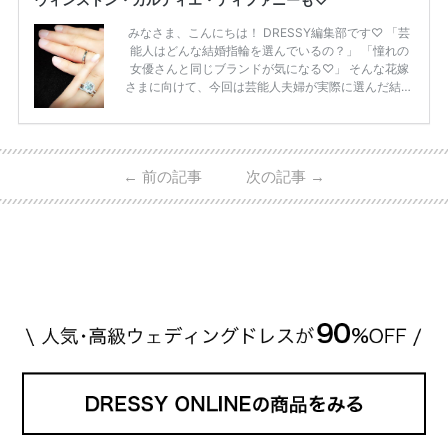
みなさま、こんにちは！ DRESSY編集部です♡ 「芸
能人はどんな結婚指輪を選んでいるの？」 「憧れの
女優さんと同じブランドが気になる♡」 そんな花嫁
さまに向けて、今回は芸能人夫婦が実際に選んだ結婚
指輪・婚約指輪をブランド別にまとめました！ ハリ
ーウィンストンやカルティエ、ティファニーなど世界
的ハイブランドから、俄（NIWAKA）やI-PRIMOなど
日本で人気のブランドまで幅広くご紹介。 さらに、
←
前の記事
次の記事
→
・愛用している芸能人夫婦 ・リングの特徴や魅力 ・
推定価格帯 ・花嫁人気が高い理由 などもあわせて解
説していきます♡ 「芸能人の結婚指輪ってやっぱり
高い？」 「手が届くブランドもある？」 「人気ブラ
[…]
続きを読む