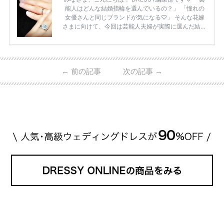
能人はどんな結婚指輪を選んでいるの？」 「憧れの
女優さんと同じブランドが気になる♡」 そんな花嫁
さまに向けて、今回は芸能人夫婦が実際に選んだ結婚
指輪・婚約指輪をブランド別にまとめました！ ハリ
ーウィンストンやカルティエ、ティファニーなど世界
的ハイブランドから、俄（NIWAKA）やI-PRIMOなど
日本で人気のブランドまで幅広くご紹介。 さらに、
←
前の記事
次の記事
→
・愛用している芸能人夫婦 ・リングの特徴や魅力 ・
推定価格帯 ・花嫁人気が高い理由 などもあわせて解
説していきます♡ 「芸能人の結婚指輪ってやっぱり
高い？」 「手が届くブランドもある？」 「人気ブラ
[…]
続きを読む