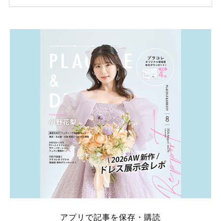
ため、比較せずに選ぶと損をしてしまうことも……。
そこでこの記事では、【2026年8月最新】結婚式場見
学キャンペーン特典ランキングを公開！ 比較サイ
ト：プラコレ、ゼクシィ、ハナユメ、マイナビ 掲載
内容：特典金額・条件・応募方法・注意点 「どこが
一番お得？」「プラコレの特典は？」といった疑問も
解決します。 まずは診断で候補を絞れる「ウェディ
ング診断」か、体験型 […]
続きを読む
アプリで記事を保存・購読