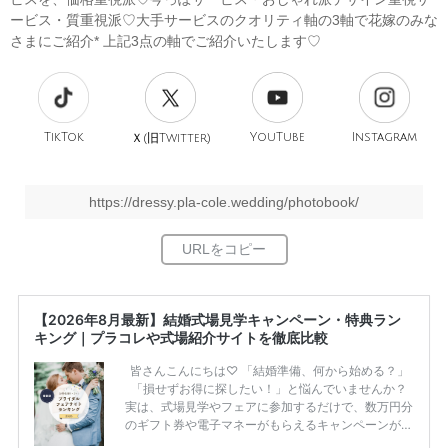
ービス・質重視派♡大手サービスのクオリティ軸の3軸で花嫁のみな
さまにご紹介* 上記3点の軸でご紹介いたします♡
TikTok
旧
YouTube
Instagram
Ｘ(
Twitter)
https://dressy.pla-cole.wedding/photobook/
【2026年8月最新】結婚式場見学キャンペーン・特典ラン
キング｜プラコレや式場紹介サイトを徹底比較
皆さんこんにちは♡ 「結婚準備、何から始める？」
「損せずお得に探したい！」と悩んでいませんか？
実は、式場見学やフェアに参加するだけで、数万円分
のギフト券や電子マネーがもらえるキャンペーンがあ
ります。 ただし、サイトごとに特典額や条件が違う