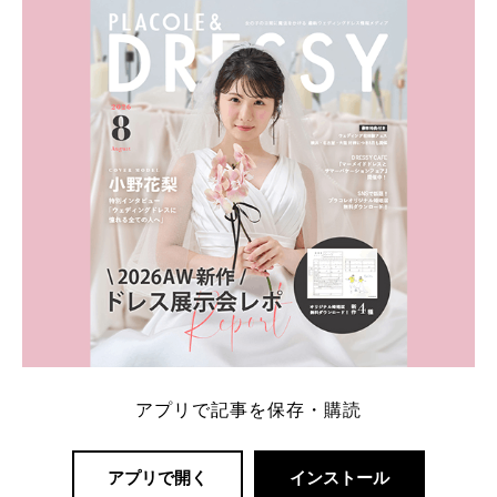
内容：特典金額・条件・応募方法・注意点 「どこが
一番お得？」「プラコレの特典は？」といった疑問も
解決します。 まずは診断で候補を絞れる「ウェディ
ング診断」か、体験型 […]
続きを読む
アプリで記事を保存・購読
アプリで開く
インストール