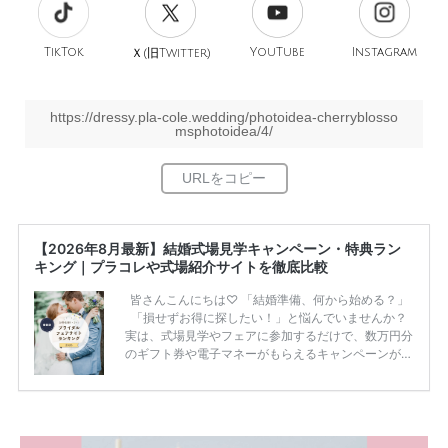
TikTok
旧
YouTube
Instagram
Ｘ(
Twitter)
https://dressy.pla-cole.wedding/photoidea-cherryblosso
msphotoidea/4/
【2026年8月最新】結婚式場見学キャンペーン・特典ラン
キング｜プラコレや式場紹介サイトを徹底比較
皆さんこんにちは♡ 「結婚準備、何から始める？」
「損せずお得に探したい！」と悩んでいませんか？
実は、式場見学やフェアに参加するだけで、数万円分
のギフト券や電子マネーがもらえるキャンペーンがあ
ります。 ただし、サイトごとに特典額や条件が違う
ため、比較せずに選ぶと損をしてしまうことも……。
そこでこの記事では、【2026年8月最新】結婚式場見
学キャンペーン特典ランキングを公開！ 比較サイ
ト：プラコレ、ゼクシィ、ハナユメ、マイナビ 掲載