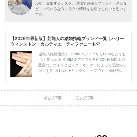
ルや、参加するゲスト、現場で頑張るプランナーさんな
ど、いろいろな方に役立つ情報をお届けしたいと思いま
す◎
【2026年最新版】芸能人の結婚指輪ブランド一覧｜ハリー
ウィンストン・カルティエ・ティファニーも♡
芸能人結婚指輪｜I-PRIMO(アイプリモ) CMなどでも
広く知られるI-PRIMO(アイプリモ)* 200種類以上の
豊富なデザインとセレクトオーダーによって理想のリ
ングを見つけられるリングショップです。 価格帯は2
0万円から50万円ほどの予算でも夫婦2人分の指輪購
入が可能♩ コスパ的にも20代の若い夫婦に人気のよ
うです♡ 志田未来さんの指輪 📺TV 情報📺#日本テレ
ビ 系 にて10月5日22時～スタートする水曜ドラマ『
←
前の記事
次の記事
→
#ファーストペンギン! 』で山藤 そよ役を演じます💁🏻‍♀️
皆さま、ぜひ📺ご覧ください🙏🏻https://t.co/CqTMZ
Ns4lf… @ntv_penguin pic […]
続きを読む