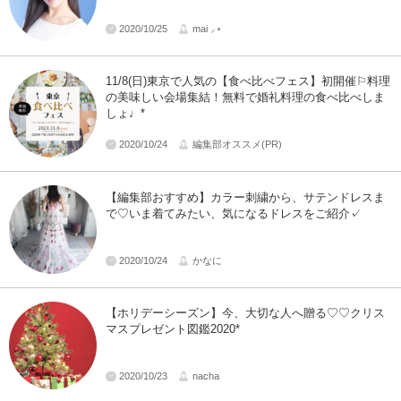
2020/10/25
mai ⸝⋆
11/8(日)東京で人気の【食べ比べフェス】初開催⚐料理
の美味しい会場集結！無料で婚礼料理の食べ比べしま
しょ♩*
2020/10/24
編集部オススメ(PR)
【編集部おすすめ】カラー刺繍から、サテンドレスま
で♡いま着てみたい、気になるドレスをご紹介✓
2020/10/24
かなに
【ホリデーシーズン】今、大切な人へ贈る♡♡クリス
マスプレゼント図鑑2020*
2020/10/23
nacha