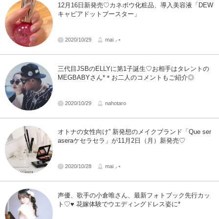
12月16日新発売♡カネボウ化粧品、導入美容液「DEW
キャビアドットブースター」
2020/10/29
mai ⸝⋆
三代目JSBのELLYに第1子誕生♡お相手はタレントの
MEGBABYさん*＊お二人のコメントもご紹介◎
2020/10/29
nahotaro
オトナの女性向け” 新発想のメイクブランド「Que ser
aseraケセラセラ」が11月2日（月）新発売♡
2020/10/28
mai ⸝⋆
声優、歌手の小倉唯さん、最新フォトブック先行カッ
ト♡♥ 花嫁体験でウエディングドレス姿に*