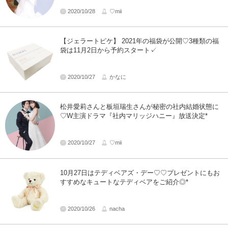
2020/10/28
♡mii
【ジェラートピケ】 2021年の福袋が公開♡3種類の福
袋は11月2日から予約スタート✓
2020/10/27
かなに
松井愛莉さんと板垣瑞生さんが秘密の社内結婚状態に
♡W主演ドラマ『社内マリッジハニー』放送決定*
2020/10/27
♡mii
10月27日はテディベアズ・デー♡♡プレゼントにもお
すすめなキュートなテディベアをご紹介◎*
2020/10/26
nacha