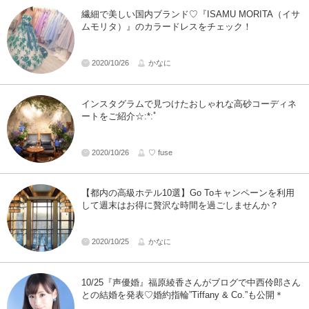
繊細で美しい国内ブランド♡『ISAMU MORITA（イサ
ムモリタ）』のカラードレスをチェック！
2020/10/26
かなに
インスタグラムで見つけたおしゃれな高砂コーディネ
ートをご紹介☆:*:ﾟ
2020/10/26
♡ fuse
【都内の高級ホテル10選】Go Toキャンペーンを利用
して週末はお得に贅沢な時間を過ごしませんか？
2020/10/25
かなに
10/25『声優婚』福原綾香さんがブログで中西伶郎さん
との結婚を発表♡婚約指輪”Tiffany & Co.”も公開＊