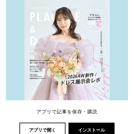
内容：特典金額・条件・応募方法・注意点 「どこが
一番お得？」「プラコレの特典は？」といった疑問も
解決します。 まずは診断で候補を絞れる「ウェディ
ング診断」か、体験型 […]
続きを読む
アプリで記事を保存・購読
アプリで開く
インストール