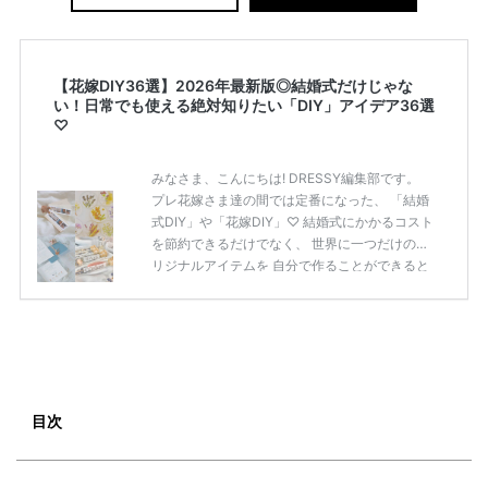
【花嫁DIY36選】2026年最新版◎結婚式だけじゃな
い！日常でも使える絶対知りたい「DIY」アイデア36選
♡
みなさま、こんにちは! DRESSY編集部です。
プレ花嫁さま達の間では定番になった、 「結婚
式DIY」や「花嫁DIY」♡ 結婚式にかかるコスト
を節約できるだけでなく、 世界に一つだけのオ
リジナルアイテムを 自分で作ることができると
いうのが魅力ですよね◎ そこで今回は、「花嫁
DIY」におすすめしたい 定番アイテムからトレ
ンドのおしゃれアイテムまで まとめてご紹介し
ます♡ ぜひ最後までcheckして オリジナルアイ
テムを作ってみてくださいね◎ ＼花嫁必見／今
月の式場探しで特典が貰えるサイトランキング
♡ 【7月はとっても豪華◎*】式場探しで特典が
目次
貰えるサイトランキング♡♥各社のキャンペー
ン内容をま […]
続きを読む