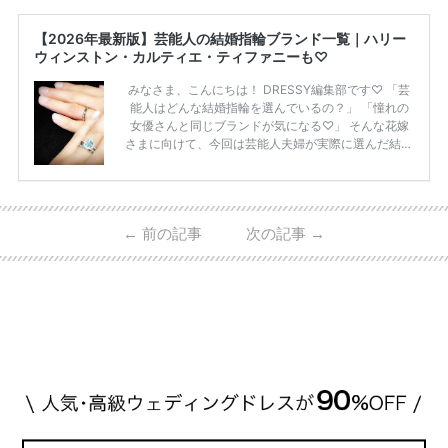
【2026年最新版】芸能人の結婚指輪ブランド一覧｜ハリー
ウィンストン・カルティエ・ティファニーも♡
みなさま、こんにちは！ DRESSY編集部です♡ 「芸
能人はどんな結婚指輪を選んでいるの？」 「憧れの
女優さんと同じブランドが気になる♡」 そんな花嫁
さまに向けて、今回は芸能人夫婦が実際に選んだ結婚
指輪・婚約指輪をブランド別にまとめました！ ハリ
ーウィンストンやカルティエ、ティファニーなど世界
的ハイブランドから、俄（NIWAKA）やI-PRIMOなど
日本で人気のブランドまで幅広くご紹介。 さらに、
←
前の記事
次の記事
→
・愛用している芸能人夫婦 ・リングの特徴や魅力 ・
推定価格帯 ・花嫁人気が高い理由 などもあわせて解
説していきます♡ 「芸能人の結婚指輪ってやっぱり
高い？」 「手が届くブランドもある？」 「人気ブラ
[…]
続きを読む