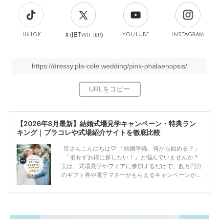
TikTok
旧
YouTube
Instagram
Ｘ(
Twitter)
https://dressy.pla-cole.wedding/pink-phalaenopsis/
【2026年8月最新】結婚式場見学キャンペーン・特典ラン
キング｜プラコレや式場紹介サイトを徹底比較
皆さんこんにちは♡ 「結婚準備、何から始める？」
「損せずお得に探したい！」と悩んでいませんか？
実は、式場見学やフェアに参加するだけで、数万円分
のギフト券や電子マネーがもらえるキャンペーンがあ
ります。 ただし、サイトごとに特典額や条件が違う
ため、比較せずに選ぶと損をしてしまうことも……。
そこでこの記事では、【2026年8月最新】結婚式場見
学キャンペーン特典ランキングを公開！ 比較サイ
ト：プラコレ、ゼクシィ、ハナユメ、マイナビ 掲載