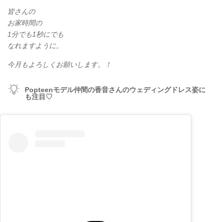
皆さんの
お家時間の
1分でも1秒にでも
なれますように。
今月もよろしくお願いします。！
Popteenモデル仲間の香音さんのウェディングドレス姿に
も注目♡