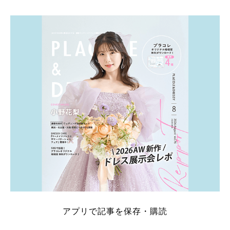
そこでこの記事では、【2026年8月最新】結婚式場見
学キャンペーン特典ランキングを公開！ 比較サイ
ト：プラコレ、ゼクシィ、ハナユメ、マイナビ 掲載
内容：特典金額・条件・応募方法・注意点 「どこが
一番お得？」「プラコレの特典は？」といった疑問も
解決します。 まずは診断で候補を絞れる「ウェディ
ング診断」か、体験型 […]
続きを読む
アプリで記事を保存・購読