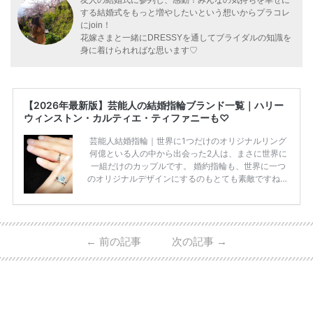
する結婚式をもっと増やしたいという想いからプラコレ
にjoin！
花嫁さまと一緒にDRESSYを通してブライダルの知識を
身に着けられればな思います♡
【2026年最新版】芸能人の結婚指輪ブランド一覧｜ハリー
ウィンストン・カルティエ・ティファニーも♡
芸能人結婚指輪｜世界に1つだけのオリジナルリング
何億といる人の中から出会った2人は、まさに世界に
一組だけのカップルです。 婚約指輪も、世界に一つ
のオリジナルデザインにするのもとても素敵ですね♡
お二人を象徴する物や事を、形で表したり、好きなも
のを形にするのも想い出になります。 上戸彩さん・H
IROさんの婚約指輪 出典:オスカープロモーション公式
HPより引用 2011年9月に結婚した女優の上戸彩さん
←
前の記事
次の記事
→
とEXILEのHIROさん。 上戸さんに贈った婚約指輪
は、HIROさんの お知り合いのデザイナーに頼んだ特
注品とのこと。 ダイヤモンドがたくさん散りばめら
れているそうです。 神田うのさん・西村拓郎さ […]
続きを読む