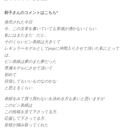
莉子さんのコメントはこちら*
発売された今日
今、この文章を書いていても実感が湧かないくらい
私にはまだまだ だと。
そのくらいピン表紙は大きくて
レギュラーモデルとしてpopに仲間入りさせて頂いた私にとって
は、
ピン表紙は夢のまた夢だった
専属モデルにさせて頂いて
初めて
目指してもいいものなのかな
と思えるくらい
表紙をみて買う買わないを決める方も多いと思いますが
このピン表紙は
この投稿を見て下さってる方、
応援して下さってる方、
皆様が掴み取ってくれた