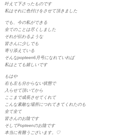
叶えて下さったものです
私はそれに色付けをさせて頂きました
でも、今の私ができる
全てのことは尽くしました
それが伝わるような
皆さんに少しでも
寄り添えている
そんなpopteen6月号になれていれば
私はとても嬉しいです
もはや
右も左も分からない状態で
入らせて頂いてから
ここまで成長させてくれて
こんな素敵な場所につれてきてくれたのも
全て全て
皆さんのお陰です
そしてPopteenのお陰です
本当に有難うございます。♡