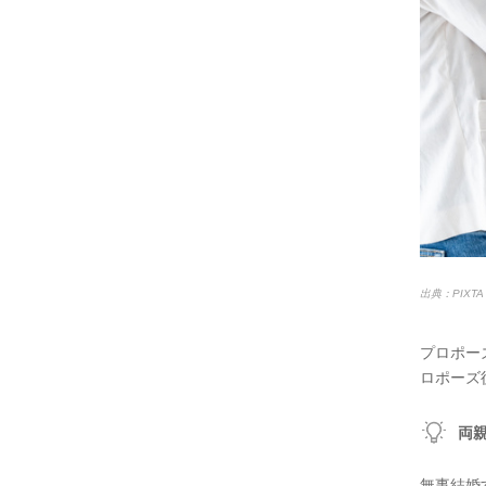
出典：PIXTA
プロポー
ロポーズ
両
無事結婚