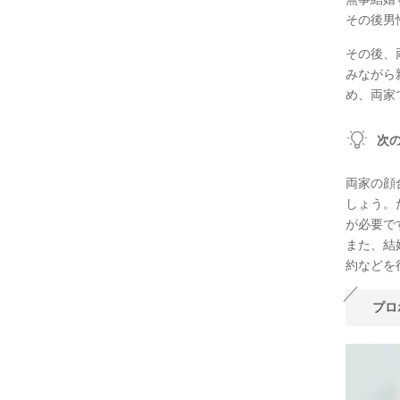
その後男
その後、
みながら
め、両家
次
両家の顔
しょう。
が必要で
また、結
約などを
プロ