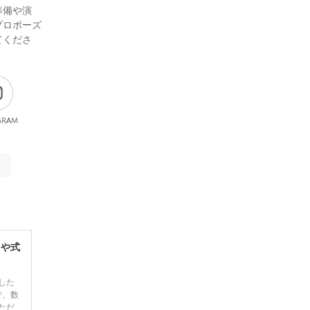
準備や演
プロポーズ
てくださ
gram
レや式
した
で、数
ただ