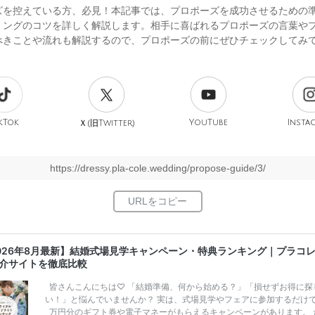
ズを控えている方、必見！本記事では、プロポーズを成功させるための
ミングのコツを詳しく解説します。相手に喜ばれるプロポーズの言葉や
べきことや流れも解説するので、プロポーズの前にぜひチェックしてみ
kTok
旧
YouTube
Insta
Ｘ(
Twitter)
https://dressy.pla-cole.wedding/propose-guide/3/
026年8月最新】結婚式場見学キャンペーン・特典ランキング｜プラコ
介サイトを徹底比較
皆さんこんにちは♡ 「結婚準備、何から始める？」「損せずお得に探
い！」と悩んでいませんか？ 実は、式場見学やフェアに参加するだけ
万円分のギフト券や電子マネーがもらえるキャンペーンがあります。 