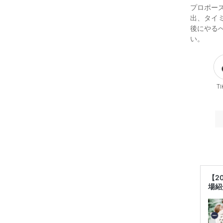
プロポー
出、タイ
後にやる
い。
Ti
【2
場紹