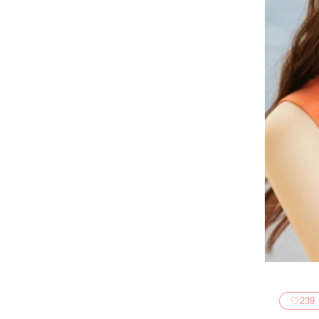
♡
239