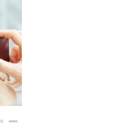
01
views