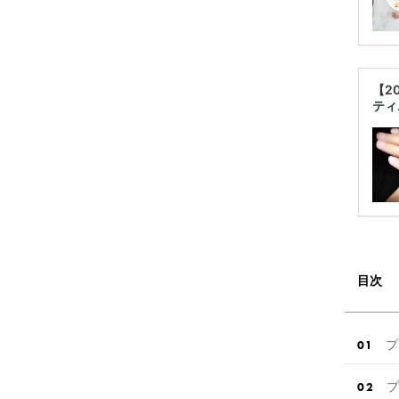
【2
ティ
目次
プ
プ