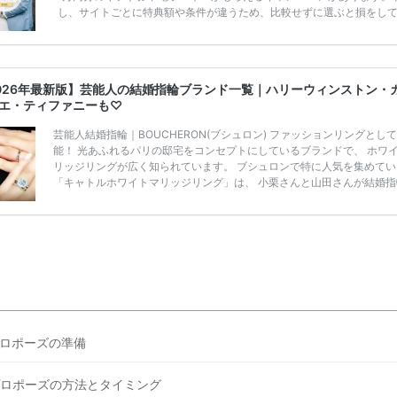
し、サイトごとに特典額や条件が違うため、比較せずに選ぶと損をし
うことも……。 そこでこの記事では、【2026年8月最新】結婚式場見
ンペーン特典ランキングを公開！ 比較サイト：プラコレ、ゼクシィ、
メ、マイナビ 掲載内容：特典金額・条件・応募方法・注意点 「どこが
得？」「プラコレの特典は？」といった疑問も解決します。 まずは診
026年最新版】芸能人の結婚指輪ブランド一覧｜ハリーウィンストン・
補を絞れる「ウェディング診断」か、体験型 […]
続きを読む
エ・ティファニーも♡
芸能人結婚指輪｜BOUCHERON(ブシュロン) ファッションリングとし
能！ 光あふれるパリの邸宅をコンセプトにしているブランドで、 ホワ
リッジリングが広く知られています。 ブシュロンで特に人気を集めてい
「キャトルホワイトマリッジリング」は、 小栗さんと山田さんが結婚指
選ばれました！ 存在感がしっかりある上にラグジュアリーなので、 と
気となっているのです。 その相場は、10～30万円ほどとなっています。
栗旬さん・山田優さんの結婚指輪 出典:ブシュロンの公式HPをcheck！
指輪にTiffanyを着用された 小栗旬さんと山田優さん。 結婚指輪は、ブ
ン（ […]
続きを読む
ロポーズの準備
ロポーズの方法とタイミング