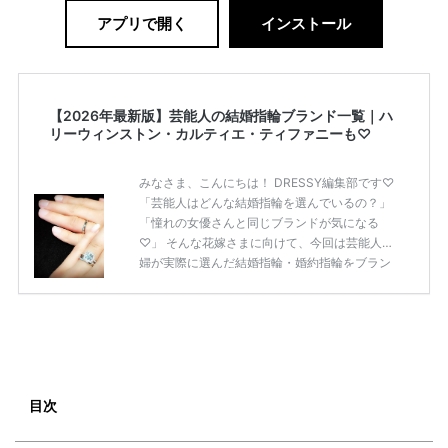
アプリで開く
インストール
【2026年最新版】芸能人の結婚指輪ブランド一覧｜ハ
リーウィンストン・カルティエ・ティファニーも♡
みなさま、こんにちは！ DRESSY編集部です♡
「芸能人はどんな結婚指輪を選んでいるの？」
「憧れの女優さんと同じブランドが気になる
♡」 そんな花嫁さまに向けて、今回は芸能人夫
婦が実際に選んだ結婚指輪・婚約指輪をブラン
ド別にまとめました！ ハリーウィンストンやカ
ルティエ、ティファニーなど世界的ハイブラン
ドから、俄（NIWAKA）やI-PRIMOなど日本で
人気のブランドまで幅広くご紹介。 さらに、 ・
愛用している芸能人夫婦 ・リングの特徴や魅力
・推定価格帯 ・花嫁人気が高い理由 などもあわ
せて解説していきます♡ 「芸能人の結婚指輪っ
目次
てやっぱり高い？」 「手が届くブランドもあ
る？」 「人気ブラ […]
続きを読む