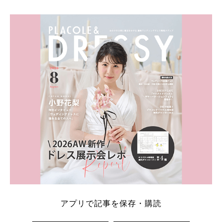
そこでこの記事では、【2026年8月最新】結婚式場見
学キャンペーン特典ランキングを公開！ 比較サイ
ト：プラコレ、ゼクシィ、ハナユメ、マイナビ 掲載
内容：特典金額・条件・応募方法・注意点 「どこが
一番お得？」「プラコレの特典は？」といった疑問も
解決します。 まずは診断で候補を絞れる「ウェディ
ング診断」か、体験型 […]
続きを読む
アプリで記事を保存・購読