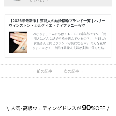
しています♡
【2026年最新版】芸能人の結婚指輪ブランド一覧｜ハリー
ウィンストン・カルティエ・ティファニーも♡
みなさま、こんにちは！ DRESSY編集部です♡ 「芸
能人はどんな結婚指輪を選んでいるの？」 「憧れの
女優さんと同じブランドが気になる♡」 そんな花嫁
さまに向けて、今回は芸能人夫婦が実際に選んだ結婚
指輪・婚約指輪をブランド別にまとめました！ ハリ
ーウィンストンやカルティエ、ティファニーなど世界
的ハイブランドから、俄（NIWAKA）やI-PRIMOなど
日本で人気のブランドまで幅広くご紹介。 さらに、
←
前の記事
次の記事
→
・愛用している芸能人夫婦 ・リングの特徴や魅力 ・
推定価格帯 ・花嫁人気が高い理由 などもあわせて解
説していきます♡ 「芸能人の結婚指輪ってやっぱり
高い？」 「手が届くブランドもある？」 「人気ブラ
[…]
続きを読む