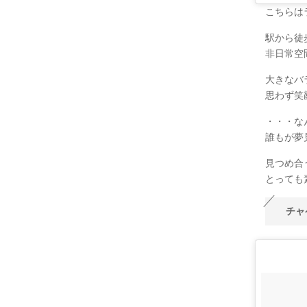
こちらは
駅から徒
非日常空
大きなバ
思わず笑
・・・な
誰もが夢
見つめ合
とっても素
チャ