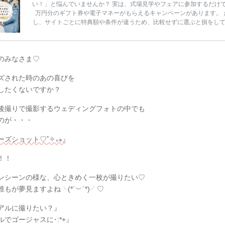
い！」と悩んでいませんか？ 実は、式場見学やフェアに参加するだけ
万円分のギフト券や電子マネーがもらえるキャンペーンがあります。 
し、サイトごとに特典額や条件が違うため、比較せずに選ぶと損をし
うことも……。 そこでこの記事では、【2026年8月最新】結婚式場見
ンペーン特典ランキングを公開！ 比較サイト：プラコレ、ゼクシィ、
メ、マイナビ 掲載内容：特典金額・条件・応募方法・注意点 「どこが
得？」「プラコレの特典は？」といった疑問も解決します。 まずは診
のみなさま♡
補を絞れる「ウェディング診断」か、体験型 […]
続きを読む
ズされた時のあの喜びを
したくないですか？
後撮りで撮影するウェディングフォトの中でも
のが・・・
ーズショット♡˚✧₊⁎』
！！
ンシーンの様な、心ときめく一枚が撮りたい♡
もが夢見ますよね╰(*´︶`*)╯♡
アルに撮りたい？』
でゴージャスに･:*+』