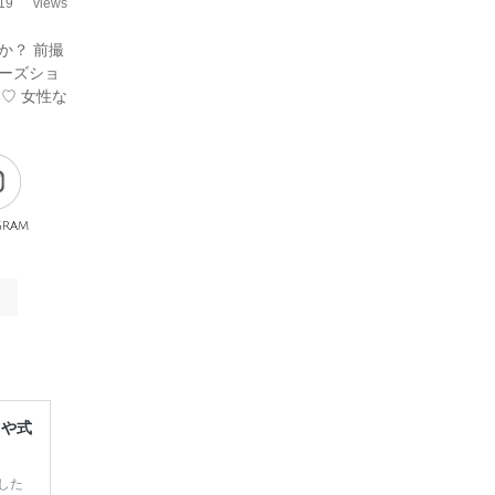
19
views
か？ 前撮
ーズショ
♡ 女性な
gram
レや式
した