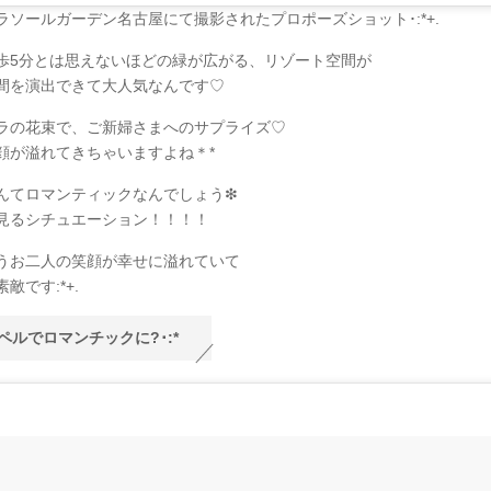
ラソールガーデン名古屋にて撮影されたプロポーズショット･:*+.
歩5分とは思えないほどの緑が広がる、リゾート空間が
間を演出できて大人気なんです♡
ラの花束で、ご新婦さまへのサプライズ♡
顔が溢れてきちゃいますよね＊*
んてロマンティックなんでしょう❇︎
見るシチュエーション！！！！
うお二人の笑顔が幸せに溢れていて
敵です:*+.
ペルでロマンチックに?･:*