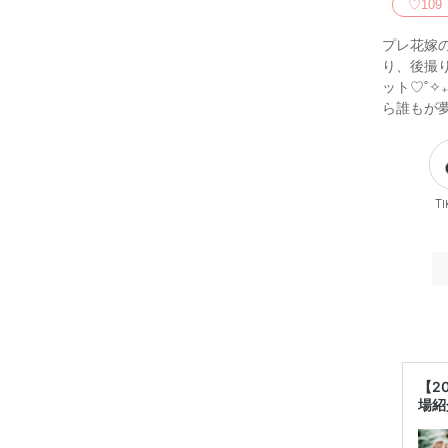
♡
109
プレ花嫁
り、後撮
ット♡˚✧
ら誰もが夢見
Ti
【2
場紹