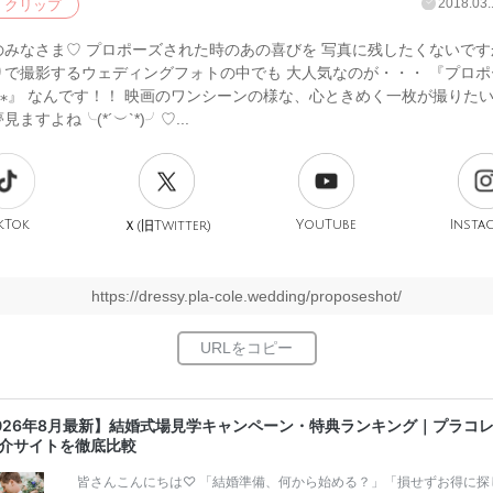
2018.03.
クリップ
のみなさま♡ プロポーズされた時のあの喜びを 写真に残したくないです
りで撮影するウェディングフォトの中でも 大人気なのが・・・ 『プロポ
₊⁎』 なんです！！ 映画のワンシーンの様な、心ときめく一枚が撮りたい
ますよね╰(*´︶`*)╯♡...
kTok
旧
YouTube
Insta
Ｘ(
Twitter)
https://dressy.pla-cole.wedding/proposeshot/
026年8月最新】結婚式場見学キャンペーン・特典ランキング｜プラコ
介サイトを徹底比較
皆さんこんにちは♡ 「結婚準備、何から始める？」「損せずお得に探