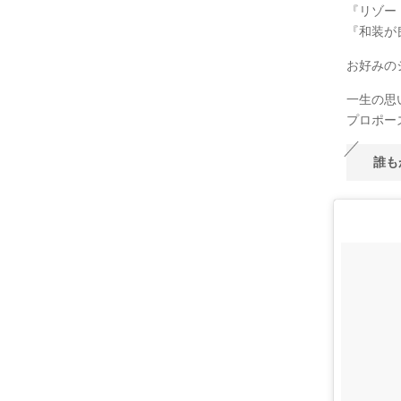
『リゾー
『和装が
お好みの
一生の思
プロポー
誰も