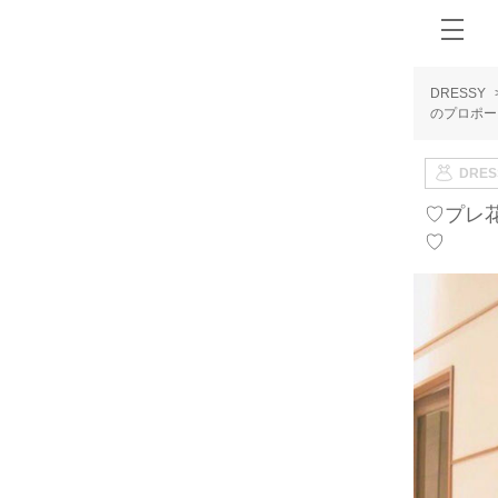
DRESSY
のプロポー
DRE
♡プレ
♡