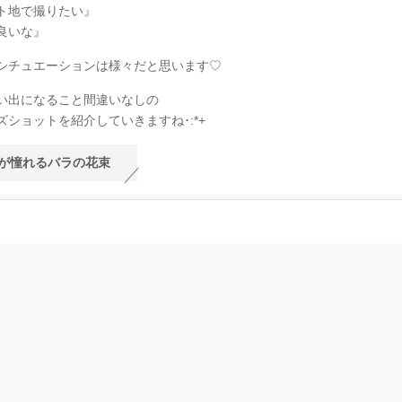
ト地で撮りたい』
良いな』
シチュエーションは様々だと思います♡
い出になること間違いなしの
ズショットを紹介していきますね･:*+
が憧れるバラの花束