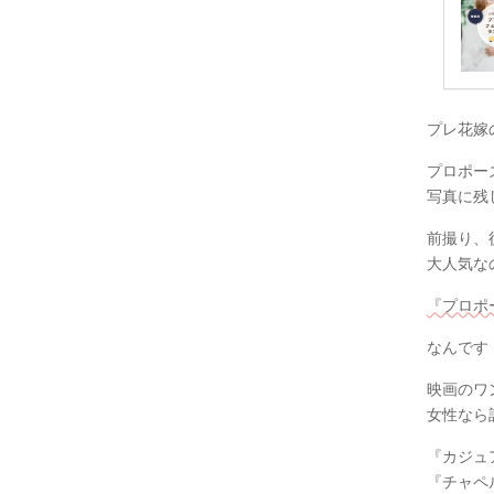
プレ花嫁
プロポー
写真に残
前撮り、
大人気な
『プロポ
なんです
映画のワ
女性なら誰
『カジュ
『チャペル