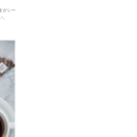
まがシー
い。