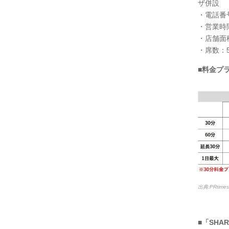
ザ併設
・電話番号：
・営業時間
・店舗面積
・席数：5
■料金プ
出典:PRtim
■「SHA