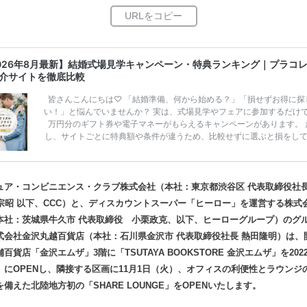
026年8月最新】結婚式場見学キャンペーン・特典ランキング｜プラコ
介サイトを徹底比較
皆さんこんにちは♡ 「結婚準備、何から始める？」「損せずお得に探
い！」と悩んでいませんか？ 実は、式場見学やフェアに参加するだけ
万円分のギフト券や電子マネーがもらえるキャンペーンがあります。 
し、サイトごとに特典額や条件が違うため、比較せずに選ぶと損をし
うことも……。 そこでこの記事では、【2026年8月最新】結婚式場見
ンペーン特典ランキングを公開！ 比較サイト：プラコレ、ゼクシィ、
メ、マイナビ 掲載内容：特典金額・条件・応募方法・注意点 「どこが
得？」「プラコレの特典は？」といった疑問も解決します。 まずは診
ュア・コンビニエンス・クラブ株式会社（本社：東京都渋谷区 代表取締役社長 
補を絞れる「ウェディング診断」か、体験型 […]
続きを読む
田宗昭 以下、CCC）と、ディスカウントスーパー「ヒーロー」を運営する株式
本社：茨城県牛久市 代表取締役 小栗政克、以下、ヒーローグループ）のグ
式会社金沢丸越百貨店（本社：石川県金沢市 代表取締役社長 熱田隆明）は、開
百貨店「金沢エムザ」3階に「TSUTAYA BOOKSTORE 金沢エムザ」を2022
）にOPENし、隣接する区画に11月1日（火）、オフィスの利便性とラウンジ
備えた北陸地方初の「SHARE LOUNGE」をOPENいたします。