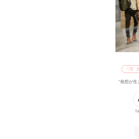
♡
0
“発想が生
Ti