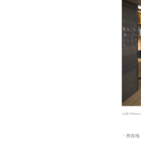
出典:PRtim
・所在地：