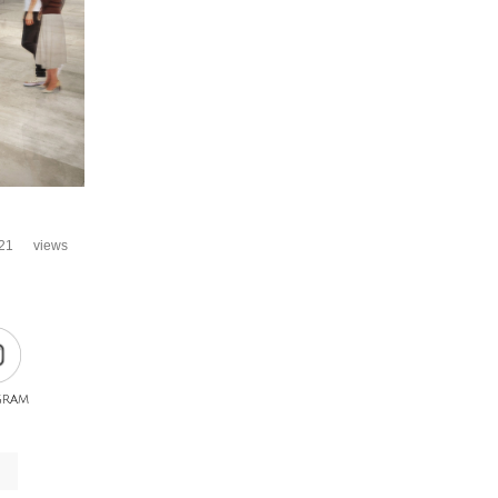
21
views
gram