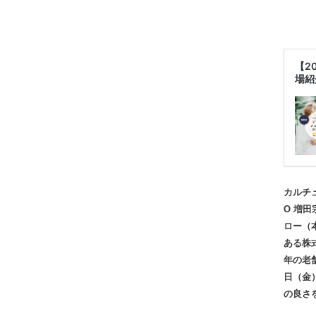
【2
場紹
カルチ
O 増
ロー（
ある株
年の老舗
日（金
の良さを