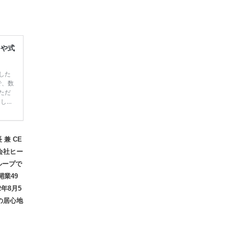
レや式
した
で、数
ただ
てしま
学キャ
ハナユ
一番お
断で候
兼 CE
会社ヒー
ループで
業49
年8月5
の居心地