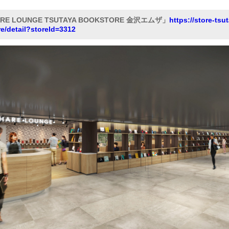
RE LOUNGE TSUTAYA BOOKSTORE 金沢エムザ」
https://store-tsut
re/detail?storeId=3312