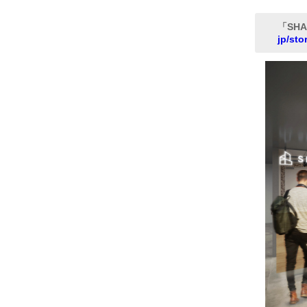
「SHA
jp/sto