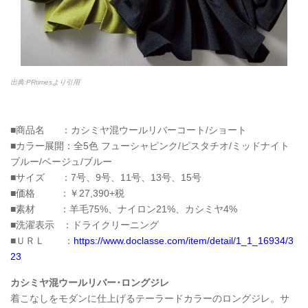
出典:PRtimesより引用
■商品名 ：カシミヤ混ウールリバーコート/ショート
■カラー展開：全5色 フューシャピンク/ピスタチオ/ミッドナイト
ブルー/ベージュ/ブルー
■サイズ ：7号、9号、11号、13号、15号
■価格 ：￥27,390+税
■素材 ：羊毛75%、ナイロン21%、カシミヤ4%
■洗濯表示 ：ドライクリーニング
■ＵＲＬ ：
https://www.doclasse.com/item/detail/1_1_16934/3
23
カシミヤ混ウールリバー･ロングジレ
着こなしをモダンに仕上げるテーラードカラーのロングジレ。サ