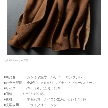
出典:PRtimesより引用
■商品名 ：カシミヤ混ウールリバー･ロングジレ
■カラー展開 ：全3色 キャメル/ミッドナイトブルー/ストーン
■サイズ ：7号、9号、11号、13号
■価格 ：￥28,490+税
■素材 ：羊毛75%、ナイロン21%、カシミヤ4%
■洗濯表示 ：ドライクリーニング