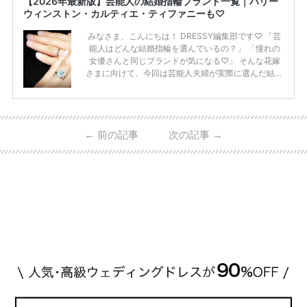
【2026年最新版】芸能人の結婚指輪ブランド一覧｜ハリー
ウィンストン・カルティエ・ティファニーも♡
みなさま、こんにちは！ DRESSY編集部です♡ 「芸
能人はどんな結婚指輪を選んでいるの？」 「憧れの
女優さんと同じブランドが気になる♡」 そんな花嫁
さまに向けて、今回は芸能人夫婦が実際に選んだ結婚
指輪・婚約指輪をブランド別にまとめました！ ハリ
ーウィンストンやカルティエ、ティファニーなど世界
的ハイブランドから、俄（NIWAKA）やI-PRIMOなど
日本で人気のブランドまで幅広くご紹介。 さらに、
←
前の記事
次の記事
→
・愛用している芸能人夫婦 ・リングの特徴や魅力 ・
推定価格帯 ・花嫁人気が高い理由 などもあわせて解
説していきます♡ 「芸能人の結婚指輪ってやっぱり
高い？」 「手が届くブランドもある？」 「人気ブラ
[…]
続きを読む