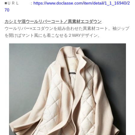
■ＵＲＬ ：
https://www.doclasse.com/item/detail/1_1_16940/2
70
カシミヤ混ウールリバーコート／異素材エコダウン
ウールリバー×エコダウンを組み合わせた異素材コート。袖ジップ
を開けばマント風にも着こなせる２WAYデザイン。