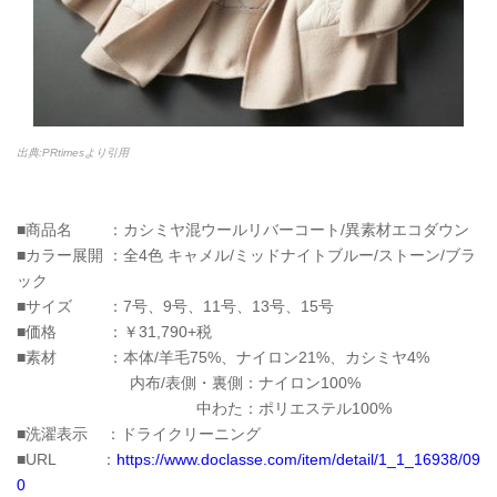
出典:PRtimesより引用
■商品名 ：カシミヤ混ウールリバーコート/異素材エコダウン
■カラー展開 ：全4色 キャメル/ミッドナイトブルー/ストーン/ブラ
ック
■サイズ ：7号、9号、11号、13号、15号
■価格 ：￥31,790+税
■素材 ：本体/羊毛75%、ナイロン21%、カシミヤ4%
内布/表側・裏側：ナイロン100%
中わた：ポリエステル100%
■洗濯表示 ：ドライクリーニング
■URL ：
https://www.doclasse.com/item/detail/1_1_16938/09
0