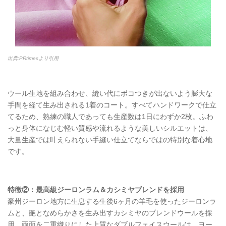
出典:PRtimesより引用
ウール生地を組み合わせ、縫い代にボコつきが出ないよう膨大な
手間を経て生み出される1着のコート。すべてハンドワークで仕立
てるため、熟練の職人であっても生産数は1日にわずか2枚。ふわ
っと身体になじむ軽い質感や流れるような美しいシルエットは、
大量生産では叶えられない手縫い仕立てならではの特別な着心地
です。
特徴②：最高級ジーロンラム＆カシミヤブレンドを採用
豪州ジーロン地方に生息する生後6ヶ月の羊毛を使ったジーロンラ
ムと、艶となめらかさを生み出すカシミヤのブレンドウールを採
用。両面を二重織りにした上質なダブルフェイスウールは、ヨー