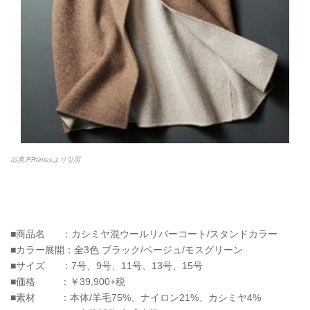
出典:PRtimesより引用
■商品名 ：カシミヤ混ウールリバーコート/スタンドカラー
■カラー展開：全3色 ブラック/ベージュ/モスグリーン
■サイズ ：7号、9号、11号、13号、15号
■価格 ：￥39,900+税
■素材 ：本体/羊毛75%、ナイロン21%、カシミヤ4%