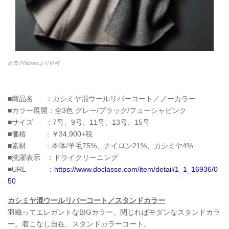
出典:PRtimesより引用
■商品名 ：カシミヤ混ウールリバーコート／ノーカラー
■カラー展開：全3色 グレー/ブラック/フューシャピンク
■サイズ ：7号、9号、11号、13号、15号
■価格 ：￥34,900+税
■素材 ：本体/羊毛75%、ナイロン21%、カシミヤ4%
■洗濯表示 ：ドライクリーニング
■URL ：
https://www.doclasse.com/item/detail/1_1_16936/0
50
カシミヤ混ウールリバーコート／スタンドカラー
羽織ってエレガントなBIGカラー、閉じればモダンなスタンドカラ
ー。着こなし自在、スタンドカラーコート。