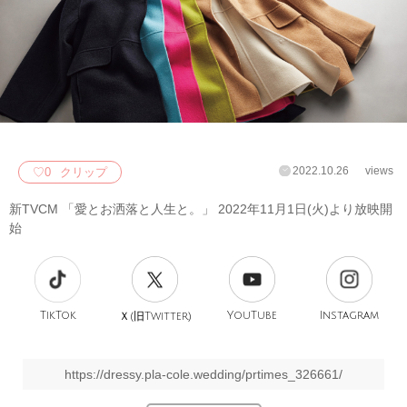
2022.10.26
views
♡
0
クリップ
新TVCM 「愛とお洒落と人生と。」 2022年11月1日(火)より放映開
始
TikTok
旧
YouTube
Instagram
Ｘ(
Twitter)
https://dressy.pla-cole.wedding/prtimes_326661/