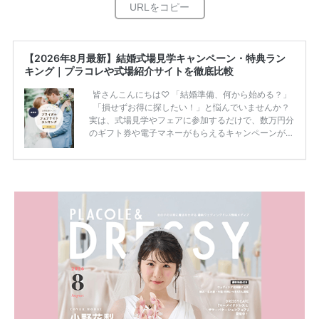
【2026年8月最新】結婚式場見学キャンペーン・特典ラン
キング｜プラコレや式場紹介サイトを徹底比較
皆さんこんにちは♡ 「結婚準備、何から始める？」
「損せずお得に探したい！」と悩んでいませんか？
実は、式場見学やフェアに参加するだけで、数万円分
のギフト券や電子マネーがもらえるキャンペーンがあ
ります。 ただし、サイトごとに特典額や条件が違う
ため、比較せずに選ぶと損をしてしまうことも……。
そこでこの記事では、【2026年8月最新】結婚式場見
学キャンペーン特典ランキングを公開！ 比較サイ
ト：プラコレ、ゼクシィ、ハナユメ、マイナビ 掲載
内容：特典金額・条件・応募方法・注意点 「どこが
一番お得？」「プラコレの特典は？」といった疑問も
解決します。 まずは診断で候補を絞れる「ウェディ
ング診断」か、体験型 […]
続きを読む