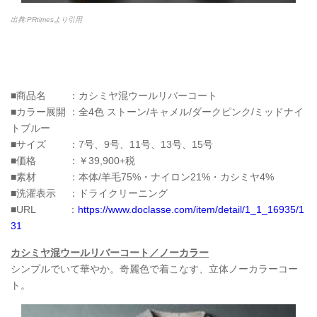
出典:PRtimesより引用
■商品名 ：カシミヤ混ウールリバーコート
■カラー展開 ：全4色 ストーン/キャメル/ダークピンク/ミッドナイ
トブルー
■サイズ ：7号、9号、11号、13号、15号
■価格 ：￥39,900+税
■素材 ：本体/羊毛75%・ナイロン21%・カシミヤ4%
■洗濯表示 ：ドライクリーニング
■URL ：
https://www.doclasse.com/item/detail/1_1_16935/1
31
カシミヤ混ウールリバーコート／ノーカラー
シンプルでいて華やか。奇麗色で着こなす、立体ノーカラーコー
ト。