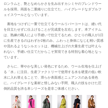
ロンラムと、艶となめらかさを生み出すカシミヤのブレンドウー
ルを採用。両面を二重織りに仕立てた、ハイグレードなダブルフ
ェイスウールとなっています。
裏地をつけずに一重で仕立てるウールリバーコートは、縫い代
を目立たせずに仕上げることが完成度を左右します。本アイテム
は、熟練の職人により手縫いで仕立てるため、ひとりの職人が1日
に生産できるのはわずか2枚のみ。ふわっと身体になじむ軽い質感
や流れるようなシルエットは、機械仕上げの大量生産では叶えら
れない、手縫い仕立てだからこそ実現できる特別な着心地となっ
ています。
さらに、華やかな美しい発色にするため、ウール生地を仕上げ
る「水」に注目。生産ファクトリーで使用する水を硬度の低い軟
水に入れ替えることで、滑らか表面感とニュアンスのある発色
に。ハイグレードな素材と惜しみない手間、職人の技をかけた圧
倒的品質を誇る本シリーズを是非ご体感ください。