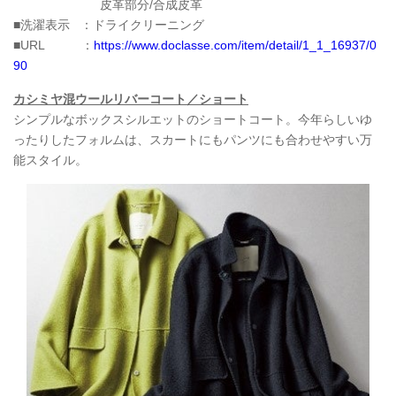
皮革部分/合成皮革
■洗濯表示 ：ドライクリーニング
■URL ：
https://www.doclasse.com/item/detail/1_1_16937/0
90
カシミヤ混ウールリバーコート／ショート
シンプルなボックスシルエットのショートコート。今年らしいゆ
ったりしたフォルムは、スカートにもパンツにも合わせやすい万
能スタイル。