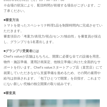
※会場の状況により、配信時間が前後する場合がございます。ご
了承ください。
■審査方法
トマトを使ったスペシャリテ料理1品を制限時間内に完成させてい
ただきます。
審査項目の「考案力/表現力/視点/センス/独自性」を審査員が採点
し、グランプリを1名選出します。
■グランプリ受賞者には
Chef’s valueが店舗はもちろん、開業に必要な全ての設備を用意。
物件・施設準備、運用計画策定、他独立準備に向けた全面的なサ
ポートを行います。Chef’s valueスタートアップ店（直営店）にて
就業していただきながら支援準備を進めるため、その間の雇用や
給与は担保されます。「包丁ひとつで開業」を目指す、これまで
にない新しい究極の独立開業の取り組みです。
■審査員