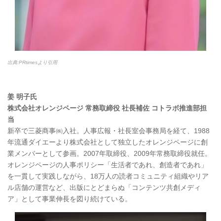
出典:PRtimesより引用
姜 明子氏
株式会社オレンジページ 常務取締役 社長補佐 コトラボ推進部担
当
新卒で三菱商事㈱入社。人事広報・社長室会事務局を経て、1988
年流通ダイエーより株式会社として独立したオレンジページに創
業メンバーとして参画。2007年取締役、2009年常務取締役就任。
オレンジページの人事ポリシー「生活者であれ、創造者であれ」
を一貫して実践しながら、18万人の読者コミュニティ組織やリア
ル店舗の運営など、出版にとどまらぬ「コンテンツ共創メディ
ア」として事業伸長を図り続けている。