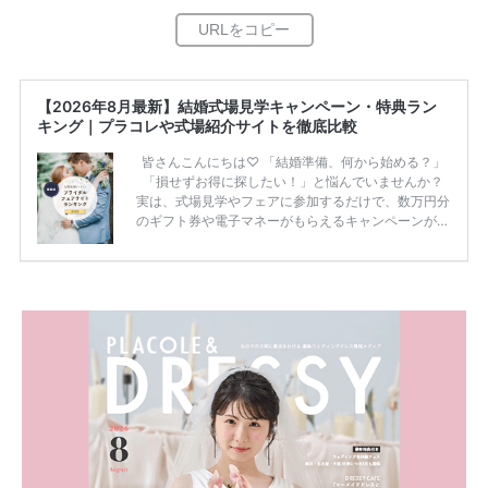
【2026年8月最新】結婚式場見学キャンペーン・特典ラン
キング｜プラコレや式場紹介サイトを徹底比較
皆さんこんにちは♡ 「結婚準備、何から始める？」
「損せずお得に探したい！」と悩んでいませんか？
実は、式場見学やフェアに参加するだけで、数万円分
のギフト券や電子マネーがもらえるキャンペーンがあ
ります。 ただし、サイトごとに特典額や条件が違う
ため、比較せずに選ぶと損をしてしまうことも……。
そこでこの記事では、【2026年8月最新】結婚式場見
学キャンペーン特典ランキングを公開！ 比較サイ
ト：プラコレ、ゼクシィ、ハナユメ、マイナビ 掲載
内容：特典金額・条件・応募方法・注意点 「どこが
一番お得？」「プラコレの特典は？」といった疑問も
解決します。 まずは診断で候補を絞れる「ウェディ
ング診断」か、体験型 […]
続きを読む