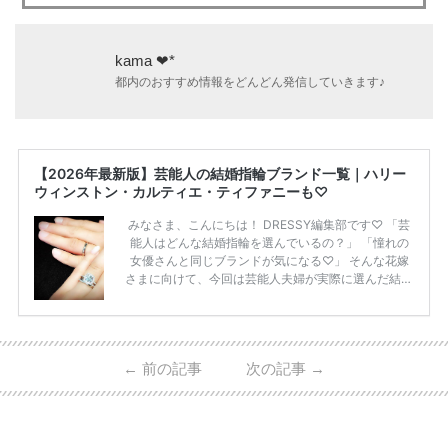
kama ❤︎*
都内のおすすめ情報をどんどん発信していきます♪
【2026年最新版】芸能人の結婚指輪ブランド一覧｜ハリー
ウィンストン・カルティエ・ティファニーも♡
みなさま、こんにちは！ DRESSY編集部です♡ 「芸
能人はどんな結婚指輪を選んでいるの？」 「憧れの
女優さんと同じブランドが気になる♡」 そんな花嫁
さまに向けて、今回は芸能人夫婦が実際に選んだ結婚
指輪・婚約指輪をブランド別にまとめました！ ハリ
ーウィンストンやカルティエ、ティファニーなど世界
的ハイブランドから、俄（NIWAKA）やI-PRIMOなど
日本で人気のブランドまで幅広くご紹介。 さらに、
←
前の記事
次の記事
→
・愛用している芸能人夫婦 ・リングの特徴や魅力 ・
推定価格帯 ・花嫁人気が高い理由 などもあわせて解
説していきます♡ 「芸能人の結婚指輪ってやっぱり
高い？」 「手が届くブランドもある？」 「人気ブラ
[…]
続きを読む