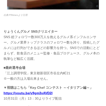
出典:PRtimesより引用
りょうくんグルメ SNSクリエイター
SNS 総フォロワー数300万人を抱えるグルメ系インフルエンサ
ー。グルメ業界トップクラスのフォロワー数を誇り、投稿したグ
ルメには行列ができるほどの影響力を持つ。SNSでの活動にとど
まらず、飲食店のメニュー監修・食品プロデュース、グルメ本の
執筆など幅広く活躍。
■最終選考会場
「江上調理学院」東京都新宿区市谷左内町21
※一般の方は入場出来ません。
▼視聴はこちら「Key Chef コンテスト ～イタリアン編～」
https://youtu.be/y9gm3vAVD2I
10月31日（月）13：30よりライブ配信