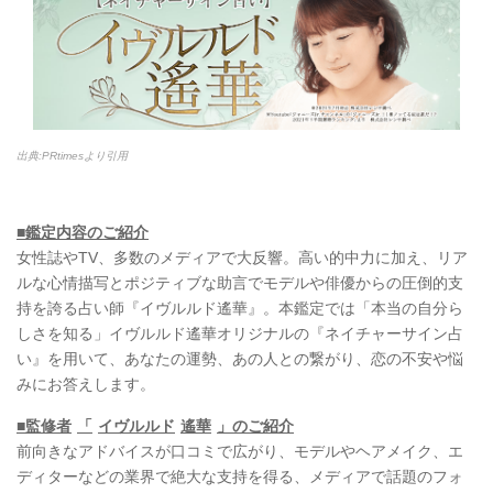
出典:PRtimesより引用
■鑑定内容のご紹介
女性誌やTV、多数のメディアで大反響。高い的中力に加え、リア
ルな心情描写とポジティブな助言でモデルや俳優からの圧倒的支
持を誇る占い師『イヴルルド遙華』。本鑑定では「本当の自分ら
しさを知る」イヴルルド遙華オリジナルの『ネイチャーサイン占
い』を用いて、あなたの運勢、あの人との繋がり、恋の不安や悩
みにお答えします。
■監修者
「
イヴルルド
遙華
」のご紹介
前向きなアドバイスが口コミで広がり、モデルやヘアメイク、エ
ディターなどの業界で絶大な支持を得る、メディアで話題のフォ