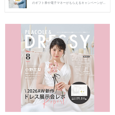
のギフト券や電子マネーがもらえるキャンペーンがあ
ります。 ただし、サイトごとに特典額や条件が違う
ため、比較せずに選ぶと損をしてしまうことも……。
そこでこの記事では、【2026年8月最新】結婚式場見
学キャンペーン特典ランキングを公開！ 比較サイ
ト：プラコレ、ゼクシィ、ハナユメ、マイナビ 掲載
内容：特典金額・条件・応募方法・注意点 「どこが
一番お得？」「プラコレの特典は？」といった疑問も
解決します。 まずは診断で候補を絞れる「ウェディ
ング診断」か、体験型 […]
続きを読む