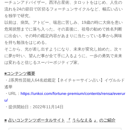
ーチュンアドバイザー。西洋占星術、タロットをはじめ、人生の
流れを24の節目で区切るフォーチュンサイクルなど、幅広い占い
を独学で研究。
以前は、病気、アトピー、喘息に苦しみ、19歳の時に大病を患い
危篤状態までに落ち入った。その直後に、祖母の勧めで姓名判断
に出会い、その時の鑑定内容があまりに当たっている事から興味
を持ち勉強をはじめる。
そこから、光が差し出すようになり、未来が変化し始めた。次々
に夢が叶い、望んだ事が全て手に入るように。一歩の勇気で未来
は変わると信じるスーパーポジティブ家。
■コンテンツ概要
・J系男性芸能人64名総鑑定【ネイチャーサイン占い】イヴルルド
遙華
・URL：
https://unkoi.com/fortune-premium/contents/rensa/everur
u/
・提供開始日：2022年11月14日
■
占いコンテンツポータルサイト
『
うらなえる
』
のご紹介