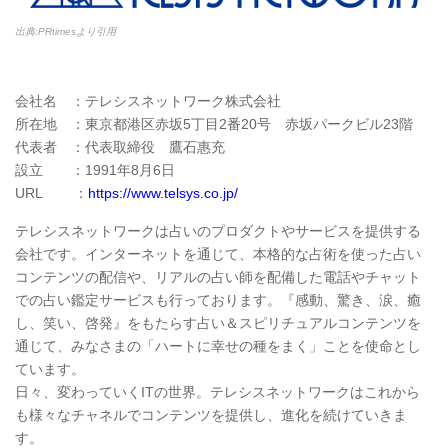
出典:PRtimesより引用
会社名 ：テレシスネットワーク株式会社
所在地 ：東京都港区赤坂5丁目2番20号 赤坂パークビル23階
代表者 ：代表取締役 鷹石惠充
設立 ：1991年8月6日
URL ：
https://www.telsys.co.jp/
テレシスネットワークは占いのプロダクトやサービスを提供する
会社です。インターネットを通じて、本格的な占術を使った占い
コンテンツの配信や、リアルの占い師を配備した電話やチャット
での占い鑑定サービスも行っております。『感動、驚き、涙、癒
し、笑い、啓発』をもたらす占い＆スピリチュアルコンテンツを
通じて、みなさまの「ハートに幸せの種をまく」ことを使命とし
ています。
日々、変わっていくITの世界。テレシスネットワークはこれから
も様々なチャネルでコンテンツを提供し、進化を続けていきま
す。