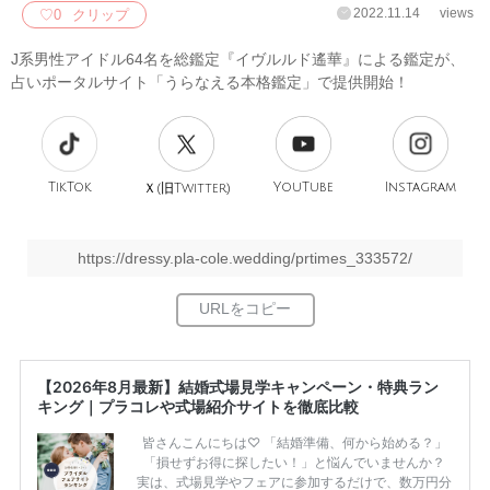
2022.11.14
views
♡
0
クリップ
J系男性アイドル64名を総鑑定『イヴルルド遙華』による鑑定が、
占いポータルサイト「うらなえる本格鑑定」で提供開始！
TikTok
旧
YouTube
Instagram
Ｘ(
Twitter)
https://dressy.pla-cole.wedding/prtimes_333572/
【2026年8月最新】結婚式場見学キャンペーン・特典ラン
キング｜プラコレや式場紹介サイトを徹底比較
皆さんこんにちは♡ 「結婚準備、何から始める？」
「損せずお得に探したい！」と悩んでいませんか？
実は、式場見学やフェアに参加するだけで、数万円分