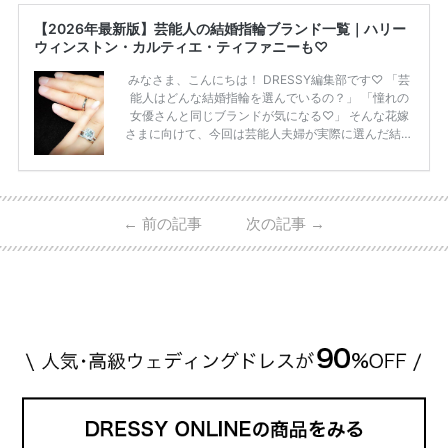
【2026年最新版】芸能人の結婚指輪ブランド一覧｜ハリー
ウィンストン・カルティエ・ティファニーも♡
みなさま、こんにちは！ DRESSY編集部です♡ 「芸
能人はどんな結婚指輪を選んでいるの？」 「憧れの
女優さんと同じブランドが気になる♡」 そんな花嫁
さまに向けて、今回は芸能人夫婦が実際に選んだ結婚
指輪・婚約指輪をブランド別にまとめました！ ハリ
ーウィンストンやカルティエ、ティファニーなど世界
的ハイブランドから、俄（NIWAKA）やI-PRIMOなど
日本で人気のブランドまで幅広くご紹介。 さらに、
←
前の記事
次の記事
→
・愛用している芸能人夫婦 ・リングの特徴や魅力 ・
推定価格帯 ・花嫁人気が高い理由 などもあわせて解
説していきます♡ 「芸能人の結婚指輪ってやっぱり
高い？」 「手が届くブランドもある？」 「人気ブラ
[…]
続きを読む