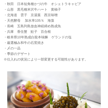
・秋田 日本短角種かづの牛 オシェトラキャビア
・山形 黒毛種米沢牛ハート 黄柚子
・北海道 雲子 京湯葉 西京味噌
・天然酵母 加水率105％ 海藻
・長崎 五島列島放血神経締め熟成魚
・兵庫 香住蟹 鮭子 百合根
・岐阜県10年熟成白龍本味醂 ゲランドの塩
・厳選極み和牛の石窯焼き
・〆の一品
・季節のデザート
※仕入れの状況により一部変更する可能性があります。