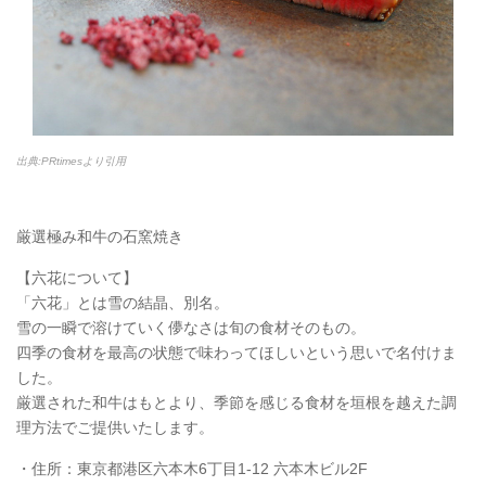
出典:PRtimesより引用
厳選極み和牛の石窯焼き
【六花について】
「六花」とは雪の結晶、別名。
雪の一瞬で溶けていく儚なさは旬の食材そのもの。
四季の食材を最高の状態で味わってほしいという思いで名付けま
した。
厳選された和牛はもとより、季節を感じる食材を垣根を越えた調
理方法でご提供いたします。
・住所：東京都港区六本木6丁目1-12 六本木ビル2F