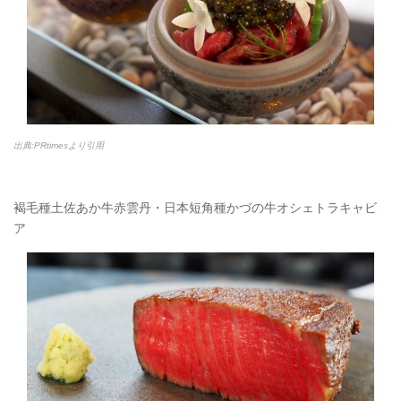
出典:PRtimesより引用
褐毛種土佐あか牛赤雲丹・日本短角種かづの牛オシェトラキャビ
ア