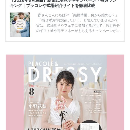
【2026年8月最新】結婚式場見学キャンペーン・特典ラン
キング｜プラコレや式場紹介サイトを徹底比較
皆さんこんにちは♡ 「結婚準備、何から始める？」
「損せずお得に探したい！」と悩んでいませんか？
実は、式場見学やフェアに参加するだけで、数万円分
のギフト券や電子マネーがもらえるキャンペーンがあ
ります。 ただし、サイトごとに特典額や条件が違う
ため、比較せずに選ぶと損をしてしまうことも……。
そこでこの記事では、【2026年8月最新】結婚式場見
学キャンペーン特典ランキングを公開！ 比較サイ
ト：プラコレ、ゼクシィ、ハナユメ、マイナビ 掲載
内容：特典金額・条件・応募方法・注意点 「どこが
一番お得？」「プラコレの特典は？」といった疑問も
解決します。 まずは診断で候補を絞れる「ウェディ
ング診断」か、体験型 […]
続きを読む