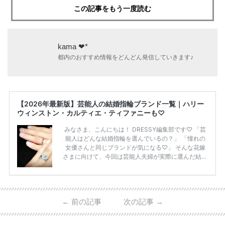
この記事をもう一度読む
kama ❤︎*
都内のおすすめ情報をどんどん発信していきます♪
【2026年最新版】芸能人の結婚指輪ブランド一覧｜ハリー
ウィンストン・カルティエ・ティファニーも♡
みなさま、こんにちは！ DRESSY編集部です♡ 「芸
能人はどんな結婚指輪を選んでいるの？」 「憧れの
女優さんと同じブランドが気になる♡」 そんな花嫁
さまに向けて、今回は芸能人夫婦が実際に選んだ結婚
指輪・婚約指輪をブランド別にまとめました！ ハリ
ーウィンストンやカルティエ、ティファニーなど世界
的ハイブランドから、俄（NIWAKA）やI-PRIMOなど
日本で人気のブランドまで幅広くご紹介。 さらに、
←
前の記事
次の記事
→
・愛用している芸能人夫婦 ・リングの特徴や魅力 ・
推定価格帯 ・花嫁人気が高い理由 などもあわせて解
説していきます♡ 「芸能人の結婚指輪ってやっぱり