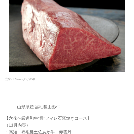
出典:PRtimesより引用
山形県産 黒毛種山形牛
【六花〜厳選和牛“極”フィレ石窯焼きコース】
（11月内容）
・高知 褐毛種土佐あか牛 赤雲丹